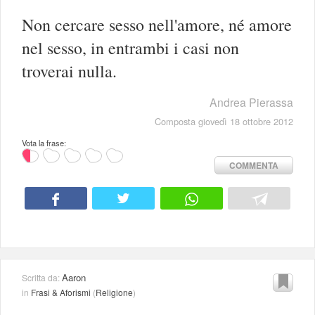
Non cercare sesso nell'amore, né amore
nel sesso, in entrambi i casi non
troverai nulla.
Andrea Pierassa
Composta giovedì 18 ottobre 2012
Vota la frase:
COMMENTA
Aaron
Scritta da:
in
Frasi & Aforismi
(
Religione
)