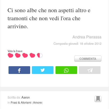
Ci sono albe che non aspetti altro e
tramonti che non vedi l'ora che
arrivino.
Andrea Pierassa
Composta giovedì 18 ottobre 2012
Vota la frase:
COMMENTA
Aaron
Scritta da:
in
Frasi & Aforismi
(
Amore
)