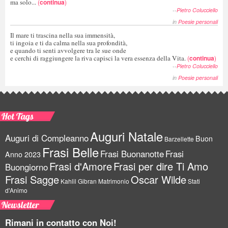
ma solo...
(
continua
)
--
Pietro Colucciello
in
Poesie personali
Il mare ti trascina nella sua immensità,
ti ingoia e ti da calma nella sua profondità,
e quando ti senti avvolgere tra le sue onde
e cerchi di raggiungere la riva capisci la vera essenza della Vita.
(
continua
)
--
Pietro Colucciello
in
Poesie personali
Hot Tags
Auguri Natale
Auguri di Compleanno
Buon
Barzellette
Frasi Belle
Frasi Buonanotte
Frasi
Anno 2023
Frasi d'Amore
Frasi per dire Ti Amo
Buongiorno
Frasi Sagge
Oscar Wilde
Kahlil Gibran
Matrimonio
Stati
d'Animo
Newsletter
Rimani in contatto con Noi!