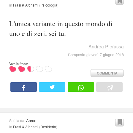
in
Frasi & Aforismi
(
Psicologia
)
L'unica variante in questo mondo di
uno e di zeri, sei tu.
Andrea Pierassa
Composta giovedì 7 giugno 2018
Vota la frase:
COMMENTA
Aaron
Scritta da:
in
Frasi & Aforismi
(
Desiderio
)