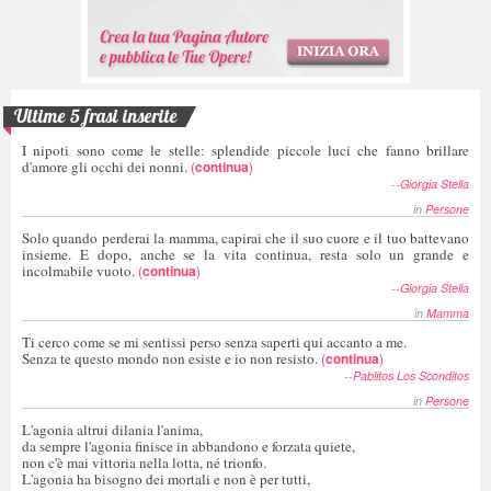
Ultime 5 frasi inserite
I nipoti sono come le stelle: splendide piccole luci che fanno brillare
d'amore gli occhi dei nonni.
(
continua
)
--
Giorgia Stella
in
Persone
Solo quando perderai la mamma, capirai che il suo cuore e il tuo battevano
insieme. E dopo, anche se la vita continua, resta solo un grande e
incolmabile vuoto.
(
continua
)
--
Giorgia Stella
in
Mamma
Ti cerco come se mi sentissi perso senza saperti qui accanto a me.
Senza te questo mondo non esiste e io non resisto.
(
continua
)
--
Pablitos Los Sconditos
in
Persone
L'agonia altrui dilania l'anima,
da sempre l'agonia finisce in abbandono e forzata quiete,
non c'è mai vittoria nella lotta, né trionfo.
L'agonia ha bisogno dei mortali e non è per tutti,