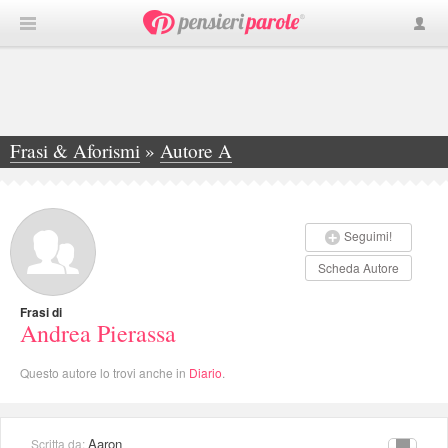
Frasi & Aforismi
»
Autore A
»
Andrea Pierassa
Seguimi!
Scheda Autore
Frasi di
Andrea Pierassa
Questo autore lo trovi anche in
Diario
.
Aaron
Scritta da: