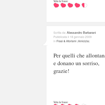
Vota la frase:
Alessandro Barbarani
Scritta da:
Pubblicata il 18 gennaio 2009
in
Frasi & Aforismi
(
Amicizia
)
Per quelli che allontan
e donano un sorriso,
grazie!
Vota la frase: