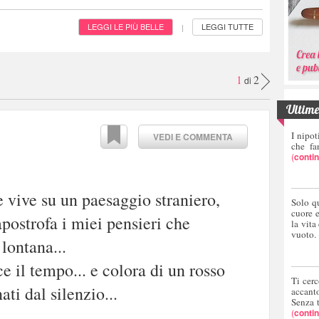
LEGGI LE PIÙ BELLE
LEGGI TUTTE
|
1
2
di
Ultime 
I nipot
VEDI E COMMENTA
che fa
(
conti
 vive su un paesaggio straniero,
Solo q
cuore 
apostrofa i miei pensieri che
la vita
vuoto.
lontana...
e il tempo... e colora di un rosso
Ti cerc
ati dal silenzio...
accant
Senza 
(
conti