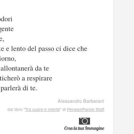
odori
gente
e,
e e lento del passo ci dice che
iorno,
 allontanerà da te
ticherò a respirare
parlerà di te.
Alessandro Barbarani
dal libro "
Tra cuore e mente
" di
PensieriParole Staff
Crea la tua Immagine