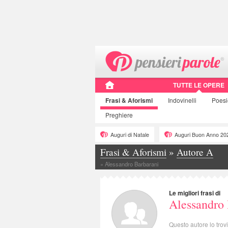
TUTTE LE OPERE
Frasi
& Aforismi
Indovinelli
Poes
Preghiere
Auguri di Natale
Auguri Buon Anno 20
Frasi & Aforismi
»
Autore A
»
Alessandro Barbarani
Le migliori frasi di
Alessandro 
Questo autore lo trov