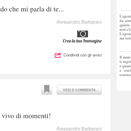
do che mi parla di te...
L'agoni
da sem
Alessandro Barbarani
quiete,
non c'è
L'agoni
ma solo
Crea la tua Immagine
Condividi con gli amici
Il mare
ti ingo
e quand
e cerc
essenza
VEDI E COMMENTA
 vivo di momenti!
Alessandro Barbarani