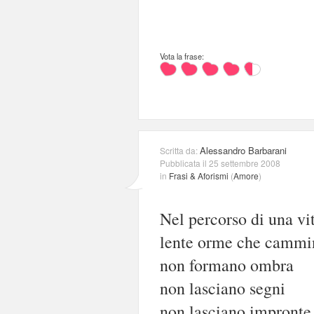
Vota la frase:
Alessandro Barbarani
Scritta da:
Pubblicata il 25 settembre 2008
in
Frasi & Aforismi
(
Amore
)
Nel percorso di una vi
lente orme che cammi
non formano ombra
non lasciano segni
non lasciano impronte