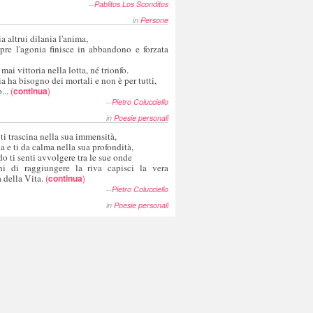
--
Pablitos Los Sconditos
in
Persone
a altrui dilania l'anima,
pre l'agonia finisce in abbandono e forzata
 mai vittoria nella lotta, né trionfo.
a ha bisogno dei mortali e non è per tutti,
...
(
continua
)
--
Pietro Colucciello
in
Poesie personali
 ti trascina nella sua immensità,
ia e ti da calma nella sua profondità,
o ti senti avvolgere tra le sue onde
hi di raggiungere la riva capisci la vera
 della Vita.
(
continua
)
--
Pietro Colucciello
in
Poesie personali