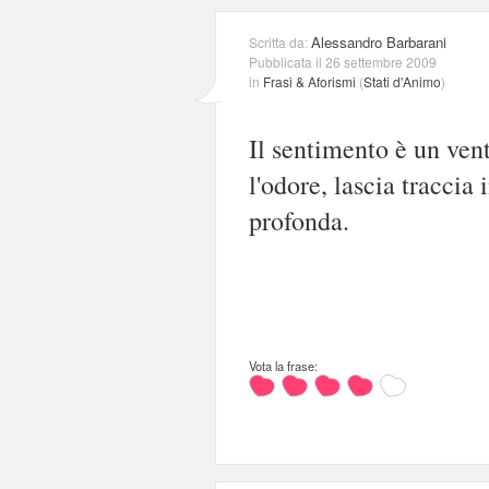
Alessandro Barbarani
Scritta da:
Pubblicata il 26 settembre 2009
in
Frasi & Aforismi
(
Stati d'Animo
)
Il sentimento è un ven
l'odore, lascia traccia
profonda.
Vota la frase: