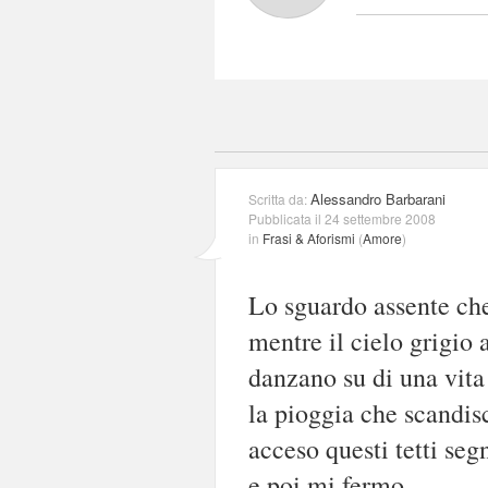
Alessandro Barbarani
Scritta da:
Pubblicata il 24 settembre 2008
in
Frasi & Aforismi
(
Amore
)
Lo sguardo assente che
mentre il cielo grigio 
danzano su di una vita 
la pioggia che scandisc
acceso questi tetti segn
e poi mi fermo...