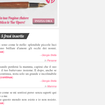
5 frasi inserite
i sono come le stelle: splendide piccole luci
nno brillare d'amore gli occhi dei nonni.
nua
)
--
Giorgia Stella
in
Persone
uando perderai la mamma, capirai che il suo
e il tuo battevano insieme. E dopo, anche se
 continua, resta solo un grande e incolmabile
(
continua
)
--
Giorgia Stella
in
Mamma
o come se mi sentissi perso senza saperti qui
o a me.
te questo mondo non esiste e io non resisto.
nua
)