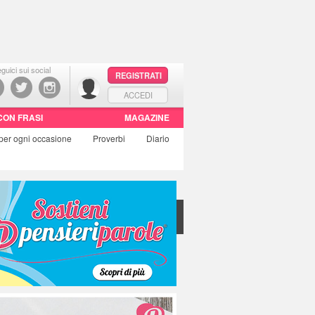
guici sui social
REGISTRATI
ACCEDI
CON FRASI
MAGAZINE
per ogni occasione
Proverbi
Diario