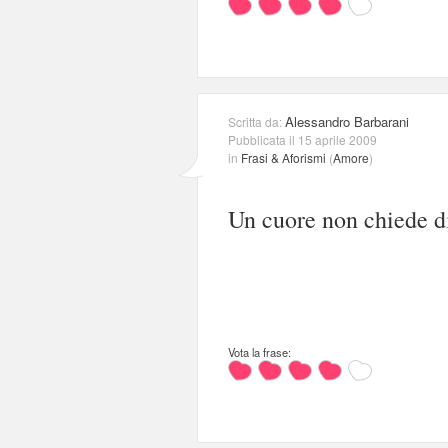
Alessandro Barbarani
Scritta da:
Pubblicata il 15 aprile 2009
in
Frasi & Aforismi
(
Amore
)
Un cuore non chiede di
Vota la frase: