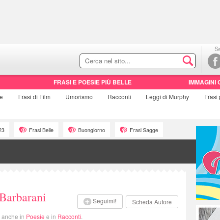
Se
FRASI E POESIE PIÙ BELLE
IMMAGINI 
ie
Frasi di
Film
Umorismo
Racconti
Leggi di Murphy
Frasi
23
Frasi Belle
Buongiorno
Frasi Sagge
Barbarani
Seguimi!
Scheda Autore
i anche in
Poesie
e in
Racconti
.