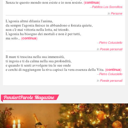
Senza te questo mondo non esiste e io non resisto.
(
continua
)
--
Pablitos Los Sconditos
in
Persone
L'agonia altrui dilania l'anima,
da sempre l'agonia finisce in abbandono e forzata quiete,
non c'è mai vittoria nella lotta, né trionfo.
L'agonia ha bisogno dei mortali e non è per tutti,
ma solo...
(
continua
)
--
Pietro Colucciello
in
Poesie personali
Il mare ti trascina nella sua immensità,
ti ingoia e ti da calma nella sua profondità,
e quando ti senti avvolgere tra le sue onde
e cerchi di raggiungere la riva capisci la vera essenza della Vita.
(
continua
)
--
Pietro Colucciello
in
Poesie personali
PensieriParole Magazine