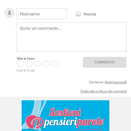
Ricorda
Vota la frase:
0.00 in 0 voti
Disclaimer [
leggi/nascondi
]
Guida alla scrittura dei commenti