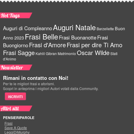
Hot Tags
Auguri Natale
Auguri di Compleanno
Buon
Barzellette
Frasi Belle
Frasi Buonanotte
Frasi
Anno 2023
Frasi d'Amore
Frasi per dire Ti Amo
Buongiorno
Frasi Sagge
Oscar Wilde
Kahlil Gibran
Matrimonio
Stati
d'Animo
Newsletter
Rimani in contatto con Noi!
Per te le migliori frasi e aforismi.
Scopri in anteprima i migliori Autori votati dalla Community.
ISCRIVITI
Altri siti
PENSIERIPAROLE
Frasi
Save A Quote
LeggiDiMurphy