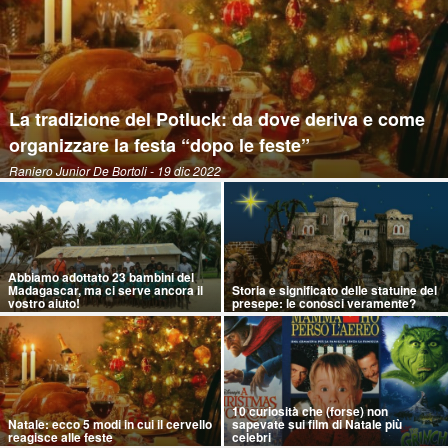
La tradizione del Potluck: da dove deriva e come
organizzare la festa “dopo le feste”
Raniero Junior De Bortoli
- 19 dic 2022
Abbiamo adottato 23 bambini del
Madagascar, ma ci serve ancora il
Storia e significato delle statuine del
vostro aiuto!
presepe: le conosci veramente?
10 curiosità che (forse) non
Natale: ecco 5 modi in cui il cervello
sapevate sui film di Natale più
reagisce alle feste
celebri