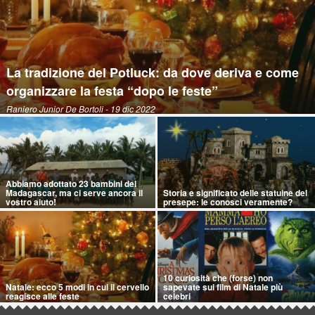
La tradizione del Potluck: da dove deriva e come
organizzare la festa “dopo le feste”
Raniero Junior De Bortoli
- 19 dic 2022
Abbiamo adottato 23 bambini del
Madagascar, ma ci serve ancora il
Storia e significato delle statuine del
vostro aiuto!
presepe: le conosci veramente?
10 curiosità che (forse) non
Natale: ecco 5 modi in cui il cervello
sapevate sui film di Natale più
reagisce alle feste
celebri