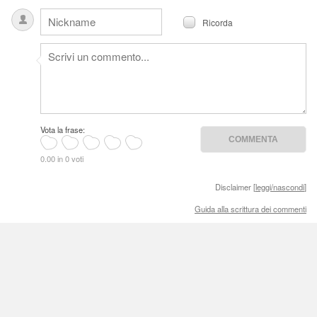
Ricorda
Vota la frase:
0.00 in 0 voti
Disclaimer [
leggi/nascondi
]
Guida alla scrittura dei commenti