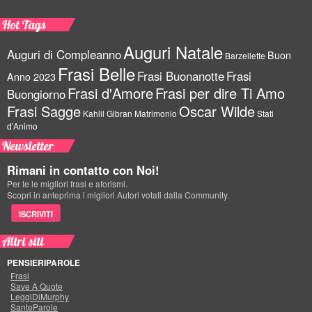
Hot Tags
Auguri Natale
Auguri di Compleanno
Buon
Barzellette
Frasi Belle
Frasi Buonanotte
Frasi
Anno 2023
Frasi d'Amore
Frasi per dire Ti Amo
Buongiorno
Frasi Sagge
Oscar Wilde
Kahlil Gibran
Matrimonio
Stati
d'Animo
Newsletter
Rimani in contatto con Noi!
Per te le migliori frasi e aforismi.
Scopri in anteprima i migliori Autori votati dalla Community.
ISCRIVITI
Altri siti
PENSIERIPAROLE
Frasi
Save A Quote
LeggiDiMurphy
SanteParole