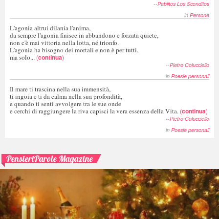
--
Pablitos Los Sconditos
in
Persone
L'agonia altrui dilania l'anima,
da sempre l'agonia finisce in abbandono e forzata quiete,
non c'è mai vittoria nella lotta, né trionfo.
L'agonia ha bisogno dei mortali e non è per tutti,
ma solo...
(
continua
)
--
Pietro Colucciello
in
Poesie personali
Il mare ti trascina nella sua immensità,
ti ingoia e ti da calma nella sua profondità,
e quando ti senti avvolgere tra le sue onde
e cerchi di raggiungere la riva capisci la vera essenza della Vita.
(
continua
)
--
Pietro Colucciello
in
Poesie personali
PensieriParole Magazine