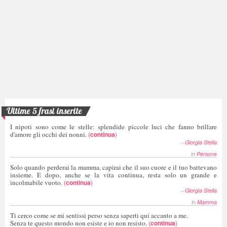
Ultime 5 frasi inserite
I nipoti sono come le stelle: splendide piccole luci che fanno brillare
d'amore gli occhi dei nonni.
(
continua
)
--
Giorgia Stella
in
Persone
Solo quando perderai la mamma, capirai che il suo cuore e il tuo battevano
insieme. E dopo, anche se la vita continua, resta solo un grande e
incolmabile vuoto.
(
continua
)
--
Giorgia Stella
in
Mamma
Ti cerco come se mi sentissi perso senza saperti qui accanto a me.
Senza te questo mondo non esiste e io non resisto.
(
continua
)