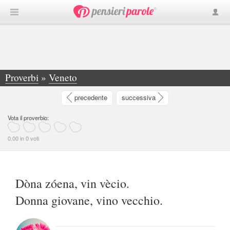
Proverbi
»
Veneto
»
Dòna zóena, vin vècio. Donna giovane, vino... -
precedente
successiva
Vota il proverbio:
0.00 in 0 voti
Dòna zóena, vin vècio.
Donna giovane, vino vecchio.