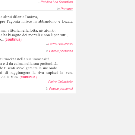
--
Pablitos Los Sconditos
in
Persone
a altrui dilania l'anima,
pre l'agonia finisce in abbandono e forzata
 mai vittoria nella lotta, né trionfo.
a ha bisogno dei mortali e non è per tutti,
...
(
continua
)
--
Pietro Colucciello
in
Poesie personali
 ti trascina nella sua immensità,
ia e ti da calma nella sua profondità,
o ti senti avvolgere tra le sue onde
hi di raggiungere la riva capisci la vera
 della Vita.
(
continua
)
--
Pietro Colucciello
in
Poesie personali