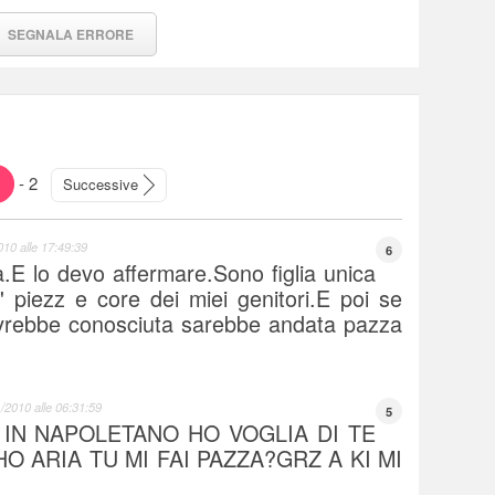
SEGNALA ERRORE
-
2
Successive
010 alle 17:49:39
6
.E lo devo affermare.Sono figlia unica
' piezz e core dei miei genitori.E poi se
vrebbe conosciuta sarebbe andata pazza
/2010 alle 06:31:59
5
 IN NAPOLETANO HO VOGLIA DI TE
O ARIA TU MI FAI PAZZA?GRZ A KI MI