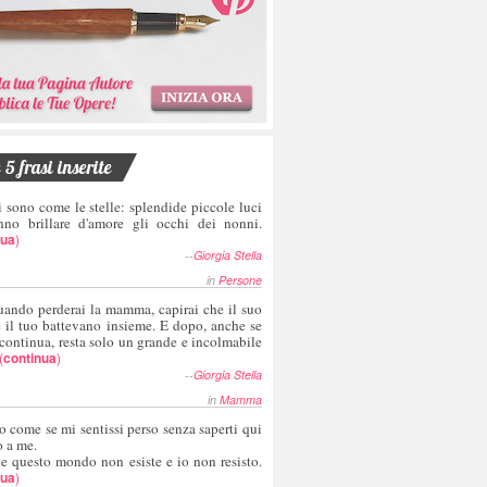
5 frasi inserite
i sono come le stelle: splendide piccole luci
nno brillare d'amore gli occhi dei nonni.
nua
)
--
Giorgia Stella
in
Persone
uando perderai la mamma, capirai che il suo
e il tuo battevano insieme. E dopo, anche se
 continua, resta solo un grande e incolmabile
(
continua
)
--
Giorgia Stella
in
Mamma
o come se mi sentissi perso senza saperti qui
o a me.
te questo mondo non esiste e io non resisto.
nua
)