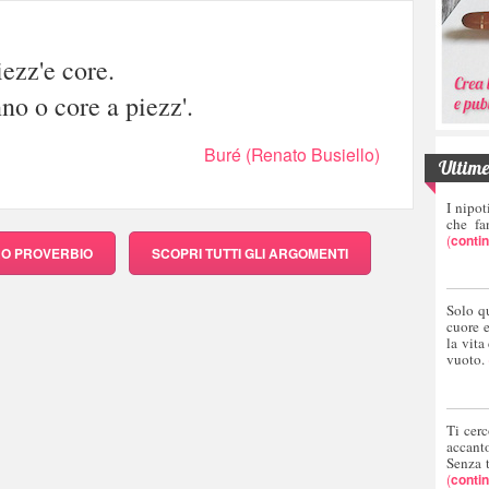
iezz'e core.
no o core a piezz'.
Buré (Renato Busiello)
Ultime 
I nipot
che fa
(
conti
RO PROVERBIO
SCOPRI
TUTTI GLI ARGOMENTI
Solo q
cuore 
la vita
vuoto.
Ti cerc
accant
Senza 
(
conti