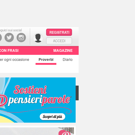
guici sui social
REGISTRATI
ACCEDI
CON FRASI
MAGAZINE
er ogni occasione
Proverbi
Diario