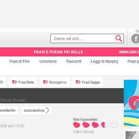
Se
FRASI E POESIE PIÙ BELLE
IMMAGINI 
Frasi di
Film
Umorismo
Racconti
Leggi di Murphy
Frasi
p
23
Frasi Belle
Buongiorno
Frasi Sagge
 (Renato Busiello)
ecedente
successiva
Vota il proverbio:
2008 alle 16:35
7.90
in
63
voti