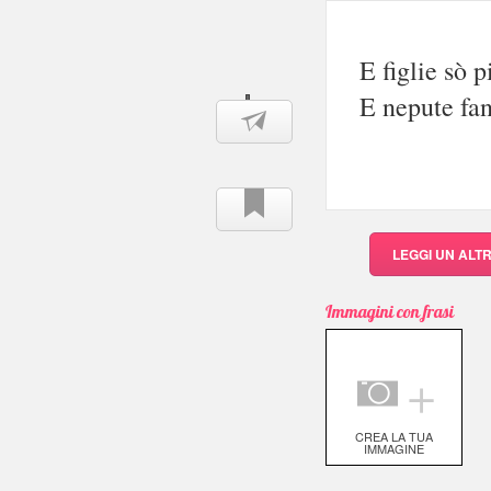
E figlie sò p
E nepute fan
LEGGI UN ALT
Immagini con frasi
＋
CREA LA TUA
IMMAGINE