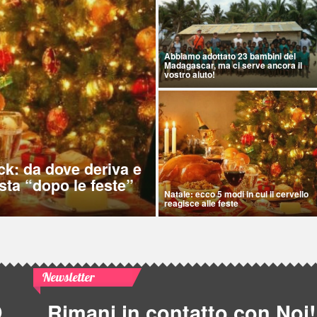
Abbiamo adottato 23 bambini del
Madagascar, ma ci serve ancora il
vostro aiuto!
ck: da dove deriva e
sta “dopo le feste”
Natale: ecco 5 modi in cui il cervello
reagisce alle feste
Newsletter
Rimani in contatto con Noi!