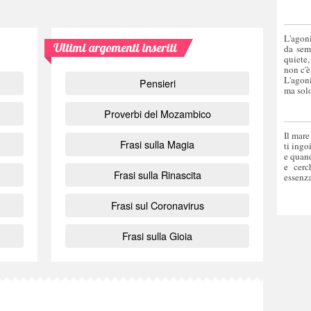
L'agoni
Ultimi argomenti inseriti
da sem
quiete,
non c'è
L'agoni
Pensieri
ma solo
Proverbi del Mozambico
Il mare
Frasi sulla Magia
ti ingo
e quand
e cerc
Frasi sulla Rinascita
essenza
Frasi sul Coronavirus
Frasi sulla Gioia