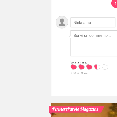
1
Vota la frase:
7.90 in 63 voti
PensieriParole Magazine