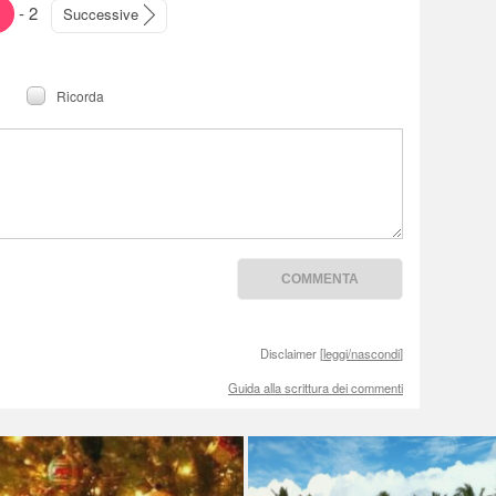
-
2
Successive
Ricorda
Disclaimer [
leggi/nascondi
]
Guida alla scrittura dei commenti