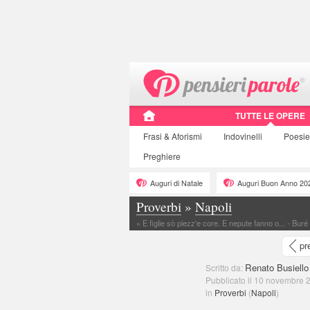
TUTTE LE OPERE
Frasi
& Aforismi
Indovinelli
Poesie
Preghiere
Auguri di Natale
Auguri Buon Anno 20
Proverbi
»
Napoli
»
E figlie sò piezz'e core. E nepute fanno o... - Buré
pr
Renato Busiello
Scritto da:
Pubblicato il 10 novembre 
in
Proverbi
(
Napoli
)