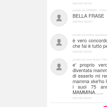
segnala abuso
postato da
JANINE81
, il
30/01
BELLA FRASE
segnala abuso
postato da
postina napoletan
è vero concordo
che fai è tutto 
segnala abuso
postato da
maria teresa
, il
06/
e' proprio ve
diventata mamma
di esserlo mi re
mamma xke'ho la
i suoi 75 ann
MAMMINA......
segnala abuso