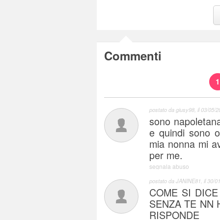
Commenti
1
postato da
giusy98
, il
03/05/2
sono napoletana
e quindi sono o
mia nonna mi a
per me.
segnala abuso
postato da
JANINE81
, il
30/01
COME SI DICE
SENZA TE NN H
RISPONDE