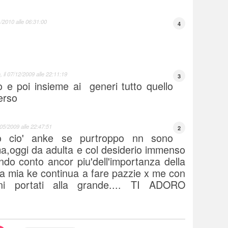
/2010 alle 06:31:00
4
a
, il
07/12/2009 alle 22:11:19
3
 e poi insieme ai generi tutto quello
perso
05/2009 alle 22:47:51
2
ro cio' anke se purtroppo nn sono
,oggi da adulta e col desiderio immenso
ndo conto ancor piu'dell'importanza della
 mia ke continua a fare pazzie x me con
i portati alla grande.... TI ADORO