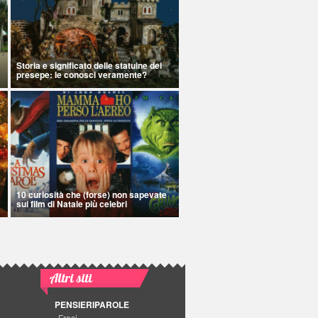
Storia e significato delle statuine del
presepe: le conosci veramente?
10 curiosità che (forse) non sapevate
sui film di Natale più celebri
Altri siti
PENSIERIPAROLE
Frasi