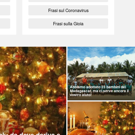
Frasi sul Coronavirus
Frasi sulla Gioia
Abbiamo adottato 23 bambini del
Madagascar, ma ci serve ancora il
vostro aiuto!
ck: da dove deriva e