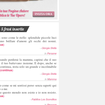
5 frasi inserite
i sono come le stelle: splendide piccole luci
nno brillare d'amore gli occhi dei nonni.
nua
)
--
Giorgia Stella
in
Persone
uando perderai la mamma, capirai che il suo
e il tuo battevano insieme. E dopo, anche se
 continua, resta solo un grande e incolmabile
(
continua
)
--
Giorgia Stella
in
Mamma
o come se mi sentissi perso senza saperti qui
o a me.
te questo mondo non esiste e io non resisto.
nua
)
--
Pablitos Los Sconditos
in
Persone