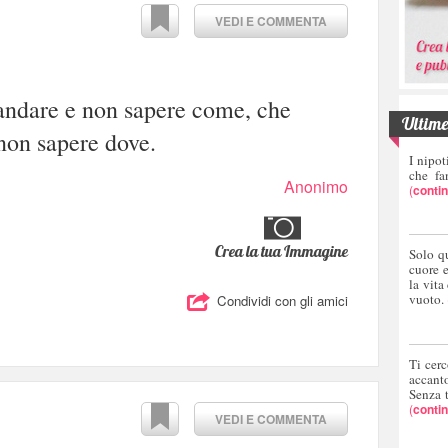
VEDI E COMMENTA
andare e non sapere come, che
Ultime 
non sapere dove.
I nipot
che fa
Anonimo
(
conti
Crea la tua Immagine
Solo q
cuore 
la vita
vuoto.
Condividi con gli amici
Ti cerc
accant
Senza 
(
conti
VEDI E COMMENTA