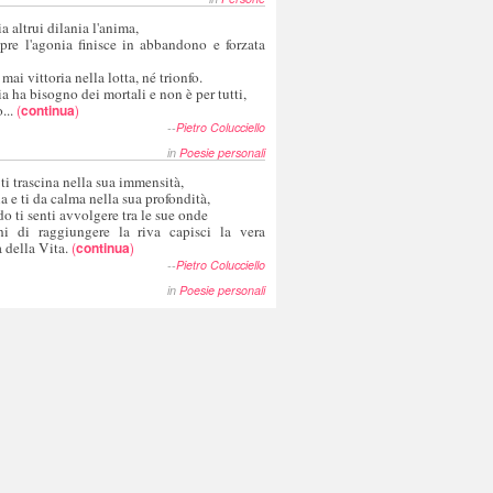
a altrui dilania l'anima,
pre l'agonia finisce in abbandono e forzata
 mai vittoria nella lotta, né trionfo.
a ha bisogno dei mortali e non è per tutti,
...
(
continua
)
--
Pietro Colucciello
in
Poesie personali
 ti trascina nella sua immensità,
ia e ti da calma nella sua profondità,
o ti senti avvolgere tra le sue onde
hi di raggiungere la riva capisci la vera
 della Vita.
(
continua
)
--
Pietro Colucciello
in
Poesie personali