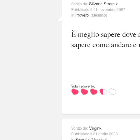
Silvana Stremiz
Scritto da:
Pubblicato il 11 novembre 2007
in
Proverbi
(
Messico
)
È meglio sapere dove 
sapere come andare e 
Vota il proverbio:
Virgink
Scritto da:
Pubblicato il 21 aprile 2008
in
Proverbi
(
Messico
)