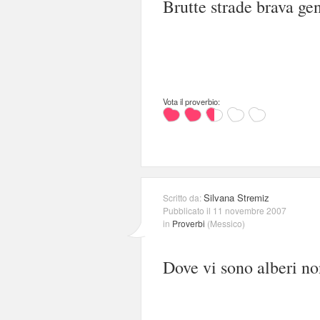
Brutte strade brava gent
Vota il proverbio:
Silvana Stremiz
Scritto da:
Pubblicato il 11 novembre 2007
in
Proverbi
(
Messico
)
Dove vi sono alberi non