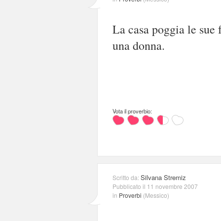
La casa poggia le sue 
una donna.
Vota il proverbio:
Silvana Stremiz
Scritto da:
Pubblicato il 11 novembre 2007
in
Proverbi
(
Messico
)