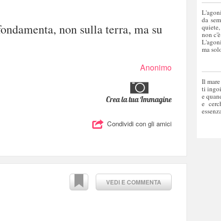
L'agoni
da sem
fondamenta, non sulla terra, ma su
quiete,
non c'è
L'agoni
ma solo
Anonimo
Il mare
ti ingo
e quand
Crea la tua Immagine
e cerc
essenza
Condividi con gli amici
VEDI E COMMENTA