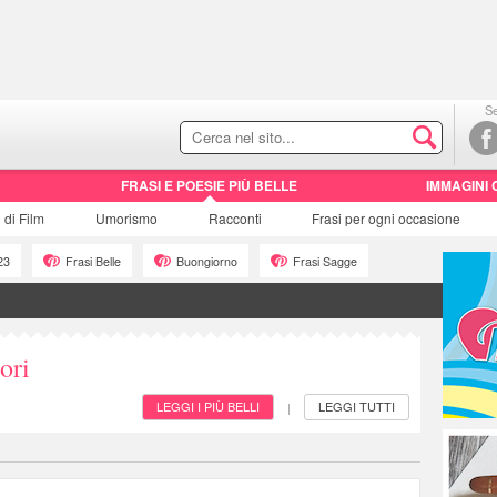
Se
FRASI E POESIE PIÙ BELLE
IMMAGINI 
i di
Film
Umorismo
Racconti
Frasi
per ogni occasione
23
Frasi Belle
Buongiorno
Frasi Sagge
ori
LEGGI I PIÙ BELLI
LEGGI TUTTI
|