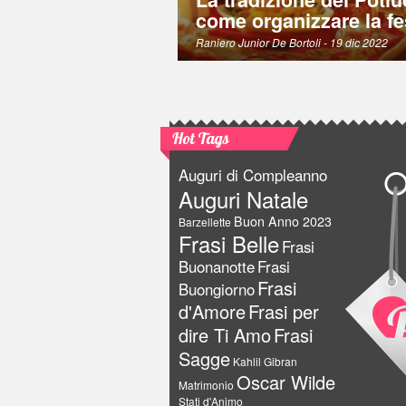
come organizzare la fe
Raniero Junior De Bortoli
- 19 dic 2022
Hot Tags
Auguri di Compleanno
Auguri Natale
Buon Anno 2023
Barzellette
Frasi Belle
Frasi
Buonanotte
Frasi
Frasi
Buongiorno
d'Amore
Frasi per
dire Ti Amo
Frasi
Sagge
Kahlil Gibran
Oscar Wilde
Matrimonio
Stati d'Animo