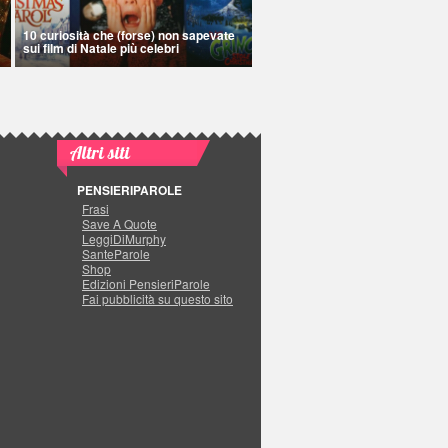
10 curiosità che (forse) non sapevate
sui film di Natale più celebri
Altri siti
PENSIERIPAROLE
Frasi
Save A Quote
LeggiDiMurphy
SanteParole
Shop
Edizioni PensieriParole
Fai pubblicità su questo sito