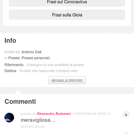
Frasi sul Coronavirus
Frasi sulla Gioia
Info
Scritta da:
Antonio Dati
in
Poesie
(
Poesie personali
)
Riferimento:
Il bisogno di non smettere di amare.
Dedica:
A colei che nasconde il proprio viso.
SEGNALA ERRORE
Commenti
postato da
Alessandro Barbarani
, il
04/09/2009 alle 00:09:19
4
meravigliosa...
segnala abuso