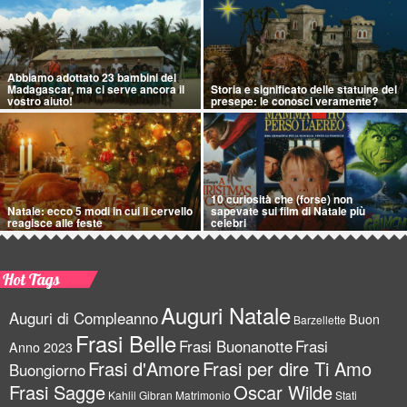
Abbiamo adottato 23 bambini del
Madagascar, ma ci serve ancora il
Storia e significato delle statuine del
vostro aiuto!
presepe: le conosci veramente?
10 curiosità che (forse) non
Natale: ecco 5 modi in cui il cervello
sapevate sui film di Natale più
reagisce alle feste
celebri
Hot Tags
Auguri Natale
Auguri di Compleanno
Buon
Barzellette
Frasi Belle
Frasi Buonanotte
Frasi
Anno 2023
Frasi d'Amore
Frasi per dire Ti Amo
Buongiorno
Frasi Sagge
Oscar Wilde
Kahlil Gibran
Matrimonio
Stati