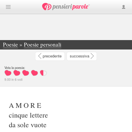
Poesie
»
Poesie personali
»
A M O R E cinque lettere da sole vuote... - Antonio Dati
precedente
successiva
Vota la poesia:
9.00
in
6
voti
A M O R E
cinque lettere
da sole vuote