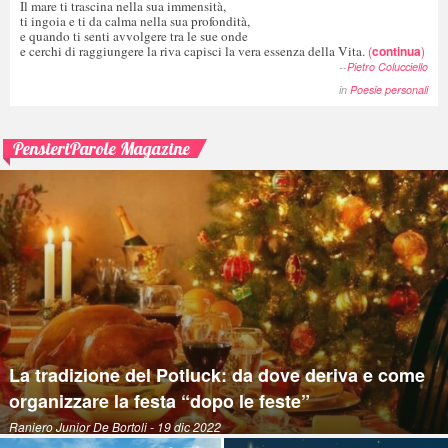
Il mare ti trascina nella sua immensità,
ti ingoia e ti da calma nella sua profondità,
e quando ti senti avvolgere tra le sue onde
e cerchi di raggiungere la riva capisci la vera essenza della Vita.
(
continua
)
--
Pietro Colucciello
in
Poesie personali
PensieriParole Magazine
La tradizione del Potluck: da dove deriva e come
organizzare la festa “dopo le feste”
Raniero Junior De Bortoli
- 19 dic 2022