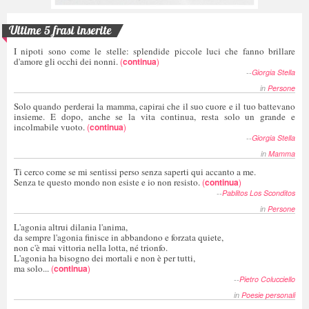
Ultime 5 frasi inserite
I nipoti sono come le stelle: splendide piccole luci che fanno brillare
d'amore gli occhi dei nonni.
(
continua
)
--
Giorgia Stella
in
Persone
Solo quando perderai la mamma, capirai che il suo cuore e il tuo battevano
insieme. E dopo, anche se la vita continua, resta solo un grande e
incolmabile vuoto.
(
continua
)
--
Giorgia Stella
in
Mamma
Ti cerco come se mi sentissi perso senza saperti qui accanto a me.
Senza te questo mondo non esiste e io non resisto.
(
continua
)
--
Pablitos Los Sconditos
in
Persone
L'agonia altrui dilania l'anima,
da sempre l'agonia finisce in abbandono e forzata quiete,
non c'è mai vittoria nella lotta, né trionfo.
L'agonia ha bisogno dei mortali e non è per tutti,
ma solo...
(
continua
)
--
Pietro Colucciello
in
Poesie personali