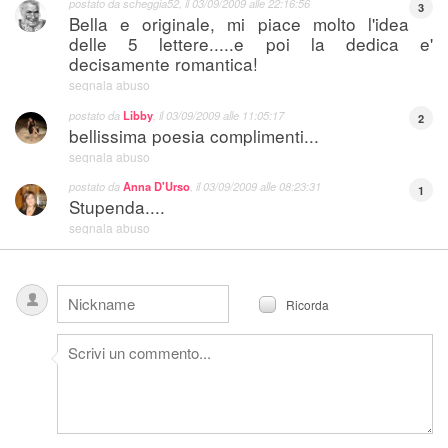
postato da scheggia52, il
03/09/2009 alle 22:16:56
3
Bella e originale, mi piace molto l'idea
delle 5 lettere.....e poi la dedica e'
decisamente romantica!
segnala abuso
postato da
Libby
, il
03/09/2009 alle 11:05:17
2
bellissima poesia complimenti...
segnala abuso
postato da
Anna D'Urso
, il
03/09/2009 alle 08:23:31
1
Stupenda....
segnala abuso
Ricorda