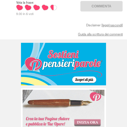
Vota la frase:
9.00 in 6 voti
Disclaimer [
leggi/nascondi
]
Guida alla scrittura dei commenti