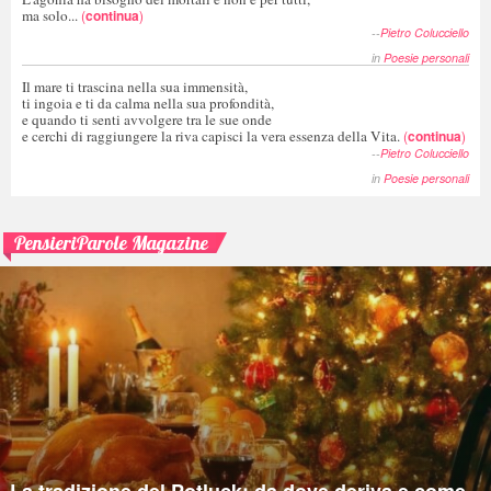
ma solo...
(
continua
)
--
Pietro Colucciello
in
Poesie personali
Il mare ti trascina nella sua immensità,
ti ingoia e ti da calma nella sua profondità,
e quando ti senti avvolgere tra le sue onde
e cerchi di raggiungere la riva capisci la vera essenza della Vita.
(
continua
)
--
Pietro Colucciello
in
Poesie personali
PensieriParole Magazine