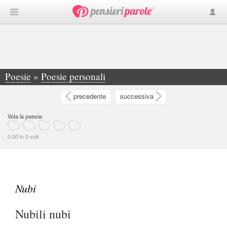
Poesie
»
Poesie personali
»
Nubi - Nubili nubi che mai sposate il vento che vi... - Mauro Medici
precedente
successiva
Vota la poesia:
0.00 in 0 voti
Nubi
Nubili nubi