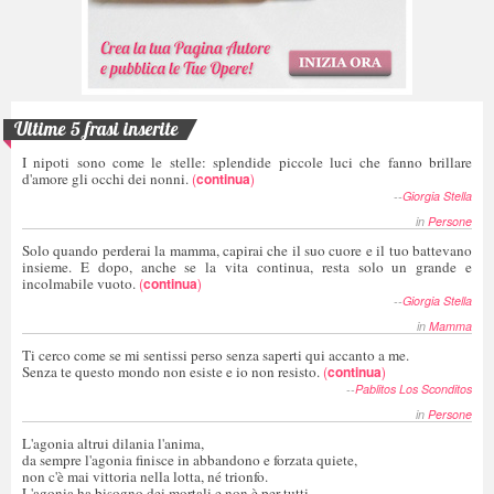
Ultime 5 frasi inserite
I nipoti sono come le stelle: splendide piccole luci che fanno brillare
d'amore gli occhi dei nonni.
(
continua
)
--
Giorgia Stella
in
Persone
Solo quando perderai la mamma, capirai che il suo cuore e il tuo battevano
insieme. E dopo, anche se la vita continua, resta solo un grande e
incolmabile vuoto.
(
continua
)
--
Giorgia Stella
in
Mamma
Ti cerco come se mi sentissi perso senza saperti qui accanto a me.
Senza te questo mondo non esiste e io non resisto.
(
continua
)
--
Pablitos Los Sconditos
in
Persone
L'agonia altrui dilania l'anima,
da sempre l'agonia finisce in abbandono e forzata quiete,
non c'è mai vittoria nella lotta, né trionfo.
L'agonia ha bisogno dei mortali e non è per tutti,