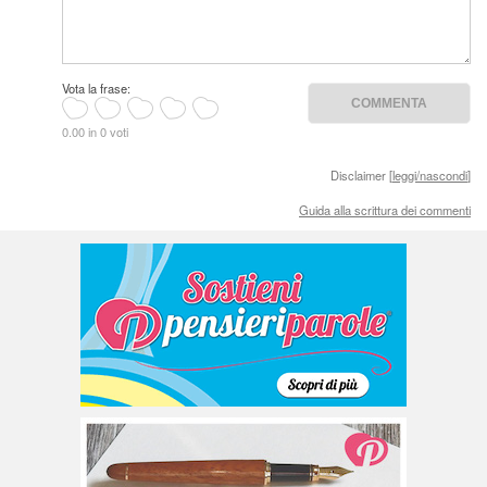
Vota la frase:
0.00 in 0 voti
Disclaimer [
leggi/nascondi
]
Guida alla scrittura dei commenti