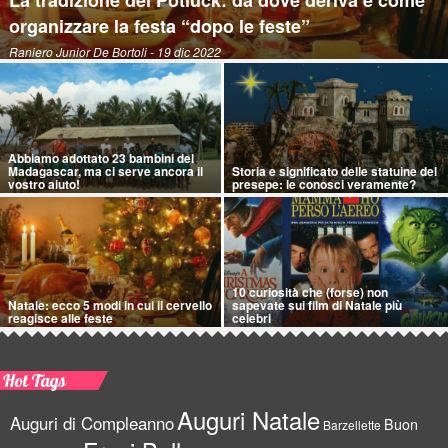
La tradizione del Potluck: da dove deriva e come
organizzare la festa “dopo le feste”
Raniero Junior De Bortoli
- 19 dic 2022
Abbiamo adottato 23 bambini del
Madagascar, ma ci serve ancora il
Storia e significato delle statuine del
vostro aiuto!
presepe: le conosci veramente?
10 curiosità che (forse) non
Natale: ecco 5 modi in cui il cervello
sapevate sui film di Natale più
reagisce alle feste
celebri
Hot Tags
Auguri Natale
Auguri di Compleanno
Buon
Barzellette