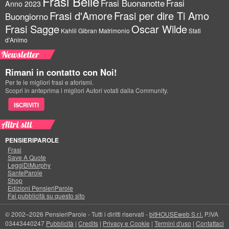
Frasi Belle
Frasi Buonanotte
Frasi
Anno 2023
Frasi d'Amore
Frasi per dire Ti Amo
Buongiorno
Frasi Sagge
Oscar Wilde
Kahlil Gibran
Matrimonio
Stati
d'Animo
Newsletter
Rimani in contatto con Noi!
Per te le migliori frasi e aforismi.
Scopri in anteprima i migliori Autori votati dalla Community.
ISCRIVITI
Altri siti
PENSIERIPAROLE
Frasi
Save A Quote
LeggiDiMurphy
SanteParole
Shop
Edizioni PensieriParole
Fai pubblicità su questo sito
© 2002–2026 PensieriParole - Tutti i diritti riservati -
bitHOUSEweb S.r.l.
P.IVA
03443440247
Pubblicità
|
Credits
|
Privacy e Cookie
|
Termini d'uso
|
Contattaci