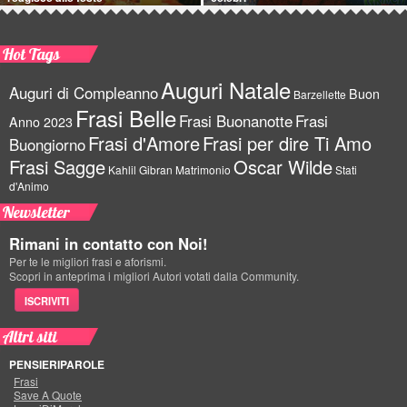
Hot Tags
Auguri Natale
Auguri di Compleanno
Buon
Barzellette
Frasi Belle
Frasi Buonanotte
Frasi
Anno 2023
Frasi d'Amore
Frasi per dire Ti Amo
Buongiorno
Frasi Sagge
Oscar Wilde
Kahlil Gibran
Matrimonio
Stati
d'Animo
Newsletter
Rimani in contatto con Noi!
Per te le migliori frasi e aforismi.
Scopri in anteprima i migliori Autori votati dalla Community.
ISCRIVITI
Altri siti
PENSIERIPAROLE
Frasi
Save A Quote