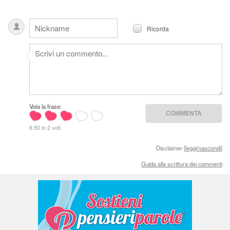
Ricorda
Vota la frase:
6.50 in 2 voti
Disclaimer [
leggi/nascondi
]
Guida alla scrittura dei commenti