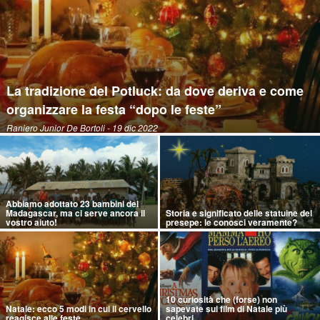
La tradizione del Potluck: da dove deriva e come
organizzare la festa “dopo le feste”
Raniero Junior De Bortoli
- 19 dic 2022
Abbiamo adottato 23 bambini del
Madagascar, ma ci serve ancora il
Storia e significato delle statuine del
vostro aiuto!
presepe: le conosci veramente?
10 curiosità che (forse) non
Natale: ecco 5 modi in cui il cervello
sapevate sui film di Natale più
reagisce alle feste
celebri