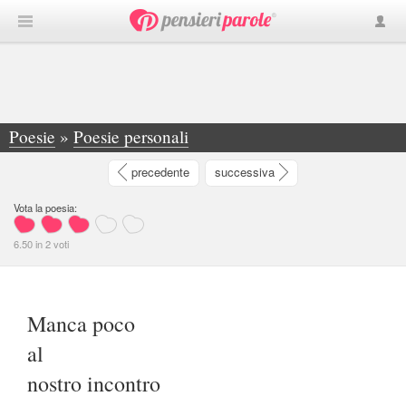
Poesie
»
Poesie personali
»
Manca poco al nostro incontro e già son... - Franco Mastroianni
precedente
successiva
Vota la poesia:
6.50
in
2
voti
Manca poco
al
nostro incontro