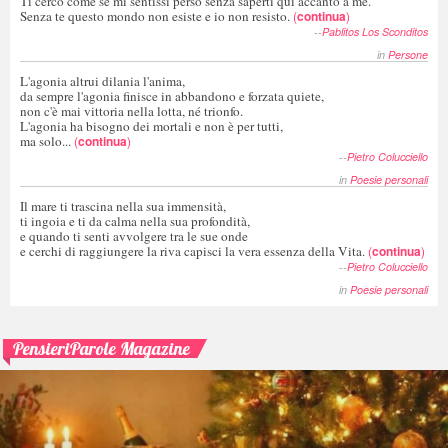
Ti cerco come se mi sentissi perso senza saperti qui accanto a me.
Senza te questo mondo non esiste e io non resisto.
(
continua
)
--
Pablitos Los Sconditos
in
Persone
L'agonia altrui dilania l'anima,
da sempre l'agonia finisce in abbandono e forzata quiete,
non c'è mai vittoria nella lotta, né trionfo.
L'agonia ha bisogno dei mortali e non è per tutti,
ma solo...
(
continua
)
--
Pietro Colucciello
in
Poesie personali
Il mare ti trascina nella sua immensità,
ti ingoia e ti da calma nella sua profondità,
e quando ti senti avvolgere tra le sue onde
e cerchi di raggiungere la riva capisci la vera essenza della Vita.
(
continua
)
--
Pietro Colucciello
in
Poesie personali
PensieriParole Magazine