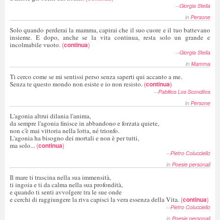
--
Giorgia Stella
in
Persone
Solo quando perderai la mamma, capirai che il suo cuore e il tuo battevano
insieme. E dopo, anche se la vita continua, resta solo un grande e
incolmabile vuoto.
(
continua
)
--
Giorgia Stella
in
Mamma
Ti cerco come se mi sentissi perso senza saperti qui accanto a me.
Senza te questo mondo non esiste e io non resisto.
(
continua
)
--
Pablitos Los Sconditos
in
Persone
L'agonia altrui dilania l'anima,
da sempre l'agonia finisce in abbandono e forzata quiete,
non c'è mai vittoria nella lotta, né trionfo.
L'agonia ha bisogno dei mortali e non è per tutti,
ma solo...
(
continua
)
--
Pietro Colucciello
in
Poesie personali
Il mare ti trascina nella sua immensità,
ti ingoia e ti da calma nella sua profondità,
e quando ti senti avvolgere tra le sue onde
e cerchi di raggiungere la riva capisci la vera essenza della Vita.
(
continua
)
--
Pietro Colucciello
in
Poesie personali