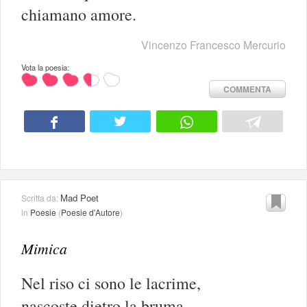
chiamano amore.
Vincenzo Francesco Mercurio
Vota la poesia:
COMMENTA
Mad Poet
Scritta da:
in
Poesie
(
Poesie d'Autore
)
Mimica
Nel riso ci sono le lacrime,
nascoste dietro la bruma