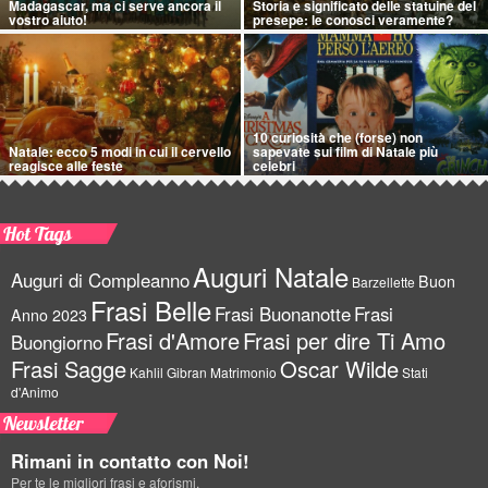
Madagascar, ma ci serve ancora il
Storia e significato delle statuine del
vostro aiuto!
presepe: le conosci veramente?
10 curiosità che (forse) non
Natale: ecco 5 modi in cui il cervello
sapevate sui film di Natale più
reagisce alle feste
celebri
Hot Tags
Auguri Natale
Auguri di Compleanno
Buon
Barzellette
Frasi Belle
Frasi Buonanotte
Frasi
Anno 2023
Frasi d'Amore
Frasi per dire Ti Amo
Buongiorno
Frasi Sagge
Oscar Wilde
Kahlil Gibran
Matrimonio
Stati
d'Animo
Newsletter
Rimani in contatto con Noi!
Per te le migliori frasi e aforismi.