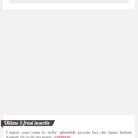
Ultime 5 frasi inserite
I nipoti sono come le stelle: splendide piccole luci che fanno brillare
d'amore gli occhi dei nonni.
(
continua
)