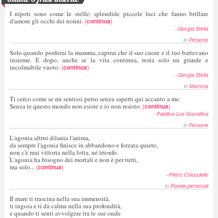
I nipoti sono come le stelle: splendide piccole luci che fanno brillare
d'amore gli occhi dei nonni.
(
continua
)
--
Giorgia Stella
in
Persone
Solo quando perderai la mamma, capirai che il suo cuore e il tuo battevano
insieme. E dopo, anche se la vita continua, resta solo un grande e
incolmabile vuoto.
(
continua
)
--
Giorgia Stella
in
Mamma
Ti cerco come se mi sentissi perso senza saperti qui accanto a me.
Senza te questo mondo non esiste e io non resisto.
(
continua
)
--
Pablitos Los Sconditos
in
Persone
L'agonia altrui dilania l'anima,
da sempre l'agonia finisce in abbandono e forzata quiete,
non c'è mai vittoria nella lotta, né trionfo.
L'agonia ha bisogno dei mortali e non è per tutti,
ma solo...
(
continua
)
--
Pietro Colucciello
in
Poesie personali
Il mare ti trascina nella sua immensità,
ti ingoia e ti da calma nella sua profondità,
e quando ti senti avvolgere tra le sue onde