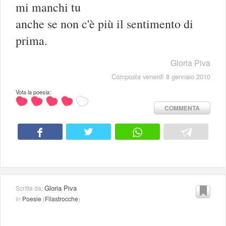
mi manchi tu
anche se non c'è più il sentimento di
prima.
Gloria Piva
Composta venerdì 8 gennaio 2010
Vota la poesia:
COMMENTA
Gloria Piva
Scritta da:
in
Poesie
(
Filastrocche
)