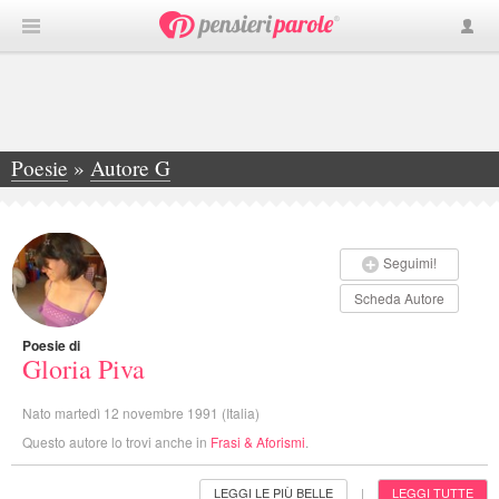
Poesie
»
Autore G
»
Gloria Piva
Seguimi!
Scheda Autore
Poesie di
Gloria Piva
Nato martedì 12 novembre 1991 (Italia)
Questo autore lo trovi anche in
Frasi & Aforismi
.
LEGGI LE PIÙ BELLE
LEGGI TUTTE
|