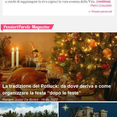
e cerchi di raggiungere la riva capisci la vera essenza della Vita.
(
continua
)
--
Pietro Colucciello
in
Poesie personali
PensieriParole Magazine
La tradizione del Potluck: da dove deriva e come
organizzare la festa “dopo le feste”
Raniero Junior De Bortoli
- 19 dic 2022