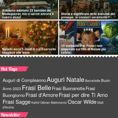
Abbiamo adottato 23 bambini del
Madagascar, ma ci serve ancora il
Storia e significato delle statuine del
vostro aiuto!
presepe: le conosci veramente?
10 curiosità che (forse) non
Natale: ecco 5 modi in cui il cervello
sapevate sui film di Natale più
reagisce alle feste
celebri
Hot Tags
Auguri Natale
Auguri di Compleanno
Buon
Barzellette
Frasi Belle
Frasi Buonanotte
Frasi
Anno 2023
Frasi d'Amore
Frasi per dire Ti Amo
Buongiorno
Frasi Sagge
Oscar Wilde
Kahlil Gibran
Matrimonio
Stati
d'Animo
Newsletter