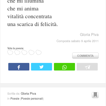
che mi illumina
che mi anima
vitalità concentrata
una scarica di felicità.
Gloria Piva
Composta sabato 9 aprile 2011
Vota la poesia:
COMMENTA
Gloria Piva
Scritta da:
in
Poesie
(
Poesie personali
)