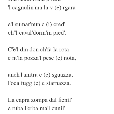
'l cagnulin'ma la v (e) rgara
e'l sumar'nun c (i) cred'
ch''l caval'dorm'in pied'.
C'è'l din don ch'fa la rota
e nt'la pozza'l pesc (e) nota,
anch'l'anitra c (e) sguazza,
l'oca fugg (e) e starnazza.
La capra zompa dal fienil'
e ruba l'erba ma'l cunil'.