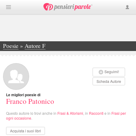
Poesie
»
Autore F
»
Franco Patonico
Seguimi!
Scheda Autore
Le migliori poesie di
Franco Patonico
Questo autore lo trovi anche in
Frasi & Aforismi
, in
Racconti
e in
Frasi per
ogni occasione
.
Acquista i suoi libri