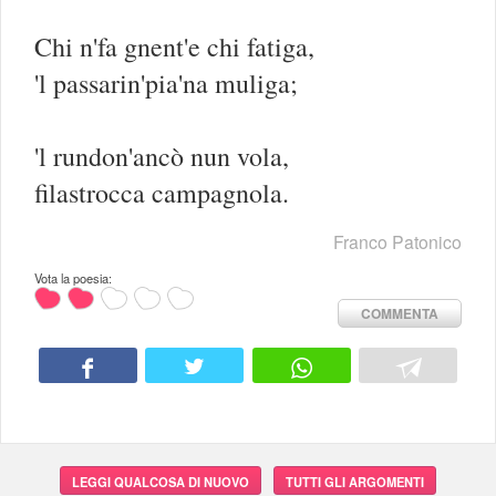
Chi n'fa gnent'e chi fatiga,
'l passarin'pia'na muliga;
'l rundon'ancò nun vola,
filastrocca campagnola.
Franco Patonico
Vota la poesia:
COMMENTA
LEGGI QUALCOSA DI NUOVO
TUTTI GLI ARGOMENTI