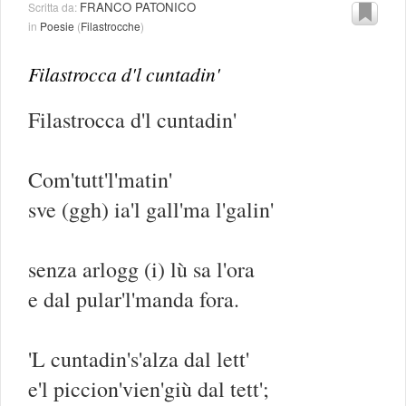
FRANCO PATONICO
Scritta da:
in
Poesie
(
Filastrocche
)
Filastrocca d'l cuntadin'
Filastrocca d'l cuntadin'
Com'tutt'l'matin'
sve (ggh) ia'l gall'ma l'galin'
senza arlogg (i) lù sa l'ora
e dal pular'l'manda fora.
'L cuntadin's'alza dal lett'
e'l piccion'vien'giù dal tett';