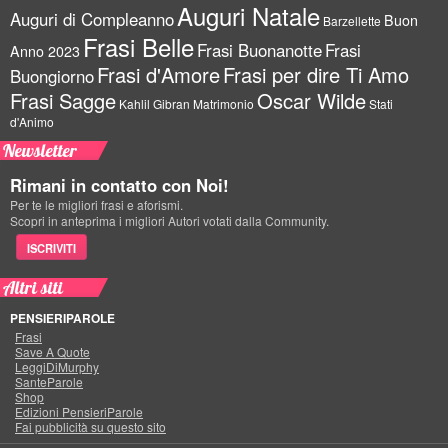
Auguri Natale
Auguri di Compleanno
Buon
Barzellette
Frasi Belle
Frasi Buonanotte
Frasi
Anno 2023
Frasi d'Amore
Frasi per dire Ti Amo
Buongiorno
Frasi Sagge
Oscar Wilde
Kahlil Gibran
Matrimonio
Stati
d'Animo
Newsletter
Rimani in contatto con Noi!
Per te le migliori frasi e aforismi.
Scopri in anteprima i migliori Autori votati dalla Community.
ISCRIVITI
Altri siti
PENSIERIPAROLE
Frasi
Save A Quote
LeggiDiMurphy
SanteParole
Shop
Edizioni PensieriParole
Fai pubblicità su questo sito