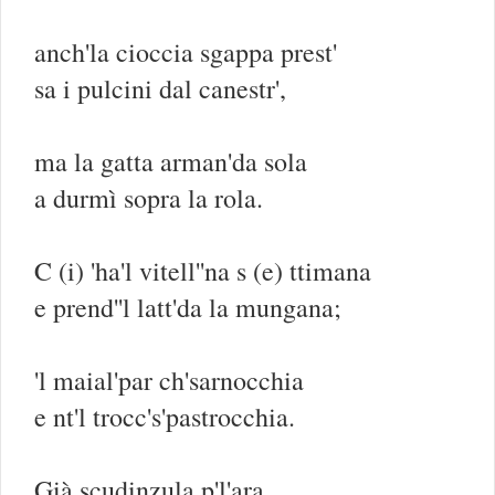
anch'la cioccia sgappa prest'
sa i pulcini dal canestr',
ma la gatta arman'da sola
a durmì sopra la rola.
C (i) 'ha'l vitell''na s (e) ttimana
e prend''l latt'da la mungana;
'l maial'par ch'sarnocchia
e nt'l trocc's'pastrocchia.
Già scudinzula p'l'ara