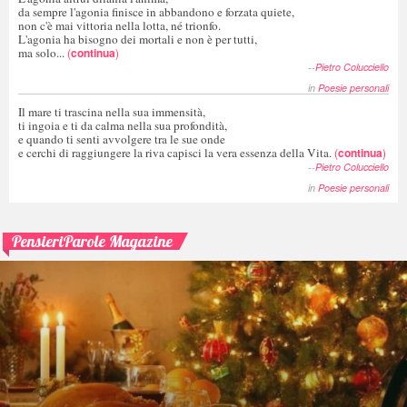
da sempre l'agonia finisce in abbandono e forzata quiete,
non c'è mai vittoria nella lotta, né trionfo.
L'agonia ha bisogno dei mortali e non è per tutti,
ma solo...
(
continua
)
--
Pietro Colucciello
in
Poesie personali
Il mare ti trascina nella sua immensità,
ti ingoia e ti da calma nella sua profondità,
e quando ti senti avvolgere tra le sue onde
e cerchi di raggiungere la riva capisci la vera essenza della Vita.
(
continua
)
--
Pietro Colucciello
in
Poesie personali
PensieriParole Magazine