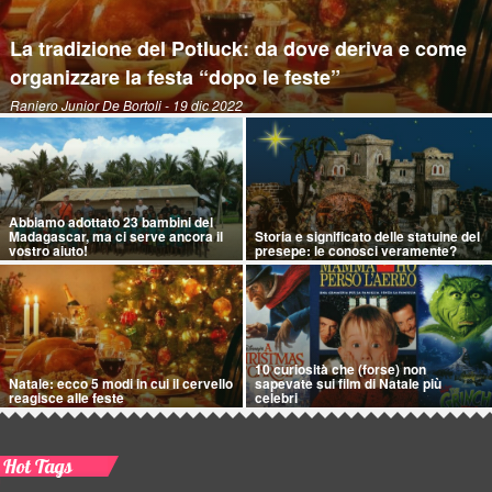
La tradizione del Potluck: da dove deriva e come
organizzare la festa “dopo le feste”
Raniero Junior De Bortoli
- 19 dic 2022
Abbiamo adottato 23 bambini del
Madagascar, ma ci serve ancora il
Storia e significato delle statuine del
vostro aiuto!
presepe: le conosci veramente?
10 curiosità che (forse) non
Natale: ecco 5 modi in cui il cervello
sapevate sui film di Natale più
reagisce alle feste
celebri
Hot Tags