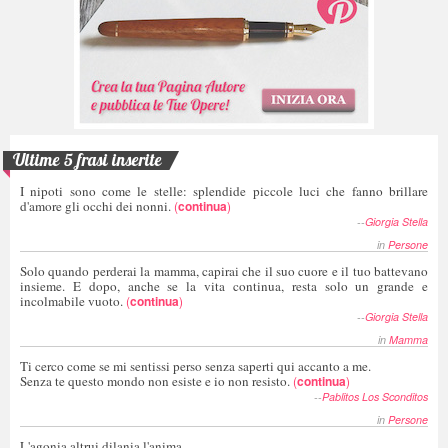
Ultime 5 frasi inserite
I nipoti sono come le stelle: splendide piccole luci che fanno brillare
d'amore gli occhi dei nonni.
(
continua
)
--
Giorgia Stella
in
Persone
Solo quando perderai la mamma, capirai che il suo cuore e il tuo battevano
insieme. E dopo, anche se la vita continua, resta solo un grande e
incolmabile vuoto.
(
continua
)
--
Giorgia Stella
in
Mamma
Ti cerco come se mi sentissi perso senza saperti qui accanto a me.
Senza te questo mondo non esiste e io non resisto.
(
continua
)
--
Pablitos Los Sconditos
in
Persone
L'agonia altrui dilania l'anima,