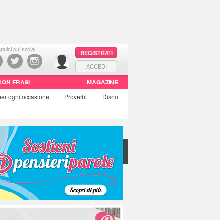
guici sui social
REGISTRATI
ACCEDI
CON FRASI
MAGAZINE
per ogni occasione
Proverbi
Diario