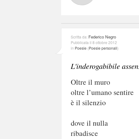
Federico Negro
Scritta da:
Pubblicata il 8 ottobre 2012
in
Poesie
(
Poesie personali
)
L'inderogabibile assen
Oltre il muro
oltre l’umano sentire
è il silenzio
dove il nulla
ribadisce