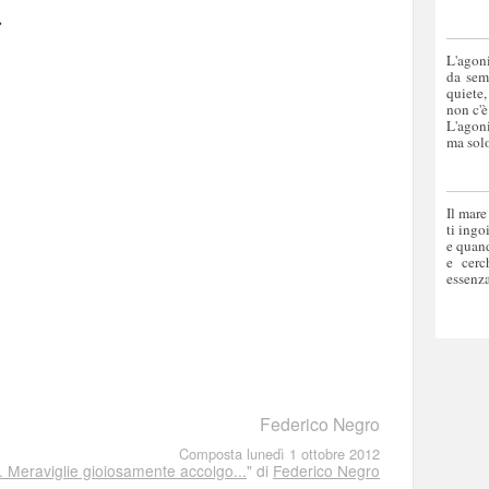
.
L'agoni
da sem
quiete,
non c'è
L'agoni
ma solo
Il mare
ti ingo
e quand
e cerc
essenza
Federico Negro
Composta lunedì 1 ottobre 2012
. Meraviglie gioiosamente accolgo...
" di
Federico Negro