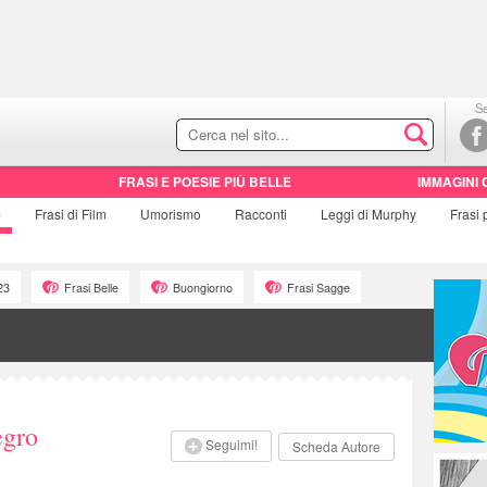
Se
FRASI E POESIE PIÙ BELLE
IMMAGINI 
e
Frasi di
Film
Umorismo
Racconti
Leggi di Murphy
Frasi
23
Frasi Belle
Buongiorno
Frasi Sagge
egro
Seguimi!
Scheda Autore