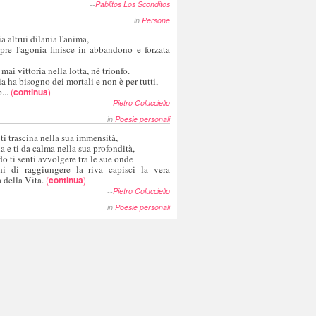
--
Pablitos Los Sconditos
in
Persone
a altrui dilania l'anima,
pre l'agonia finisce in abbandono e forzata
 mai vittoria nella lotta, né trionfo.
a ha bisogno dei mortali e non è per tutti,
...
(
continua
)
--
Pietro Colucciello
in
Poesie personali
 ti trascina nella sua immensità,
ia e ti da calma nella sua profondità,
o ti senti avvolgere tra le sue onde
hi di raggiungere la riva capisci la vera
 della Vita.
(
continua
)
--
Pietro Colucciello
in
Poesie personali