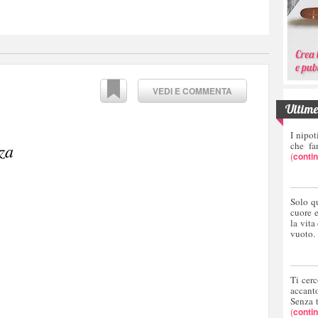
VEDI E COMMENTA
Ultime 
I nipot
che fa
za
(
conti
Solo q
cuore 
la vita
vuoto.
Ti cerc
accant
Senza 
(
conti