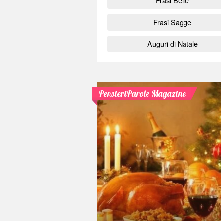
Frasi Belle
Frasi Sagge
Auguri di Natale
PensieriParole Magazine