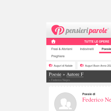
TUTTE LE OPERE
Frasi
& Aforismi
Indovinelli
Poesi
Preghiere
Auguri di Natale
Auguri Buon Anno 20
Poesie
»
Autore F
»
Federico Negro
Poesie di
Federico N