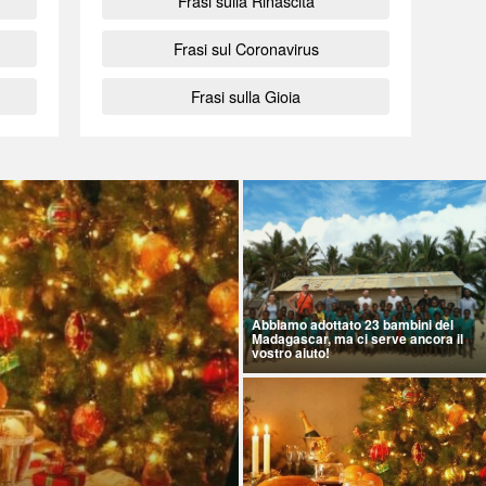
Frasi sulla Rinascita
Frasi sul Coronavirus
Frasi sulla Gioia
Abbiamo adottato 23 bambini del
Madagascar, ma ci serve ancora il
vostro aiuto!