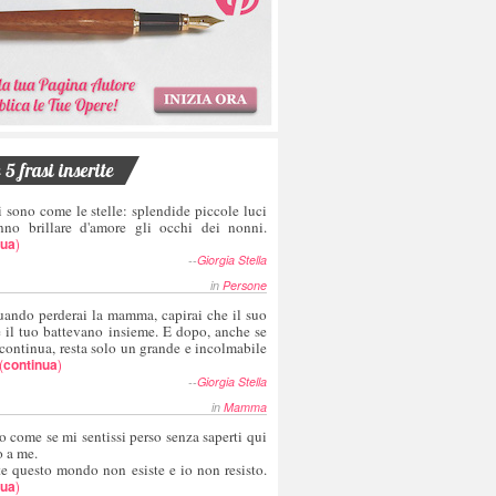
5 frasi inserite
i sono come le stelle: splendide piccole luci
nno brillare d'amore gli occhi dei nonni.
nua
)
--
Giorgia Stella
in
Persone
uando perderai la mamma, capirai che il suo
e il tuo battevano insieme. E dopo, anche se
 continua, resta solo un grande e incolmabile
(
continua
)
--
Giorgia Stella
in
Mamma
o come se mi sentissi perso senza saperti qui
o a me.
te questo mondo non esiste e io non resisto.
nua
)