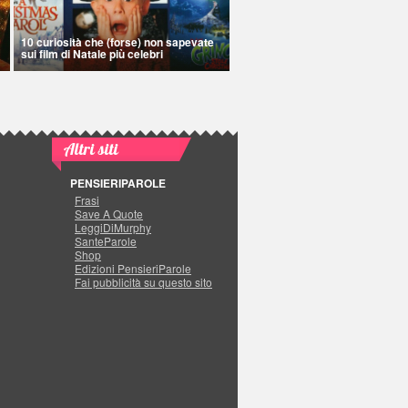
10 curiosità che (forse) non sapevate
sui film di Natale più celebri
Altri siti
PENSIERIPAROLE
Frasi
Save A Quote
LeggiDiMurphy
SanteParole
Shop
Edizioni PensieriParole
Fai pubblicità su questo sito