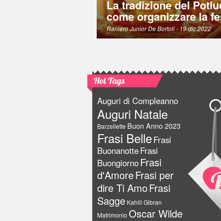
La tradizione del Potlu
come organizzare la fe
Raniero Junior De Bortoli
- 19 dic 2022
Hot Tags
Auguri di Compleanno
Auguri Natale
Buon Anno 2023
Barzellette
Frasi Belle
Frasi
Buonanotte
Frasi
Frasi
Buongiorno
d'Amore
Frasi per
dire Ti Amo
Frasi
Sagge
Kahlil Gibran
Oscar Wilde
Matrimonio