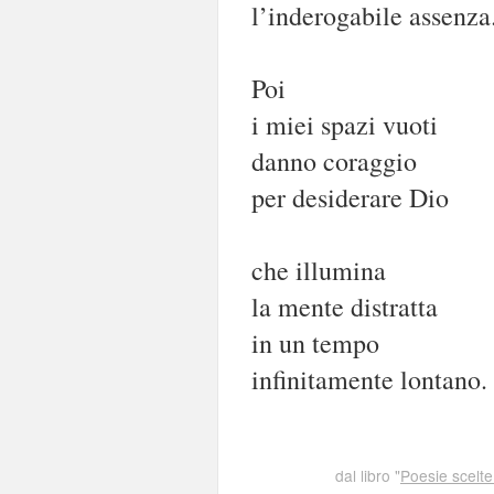
l’inderogabile assenza
Poi
i miei spazi vuoti
danno coraggio
per desiderare Dio
che illumina
la mente distratta
in un tempo
infinitamente lontano.
dal libro "
Poesie scelte