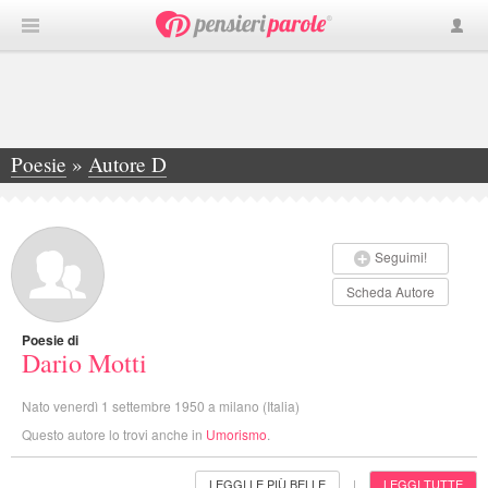
Poesie
»
Autore D
»
Dario Motti
Seguimi!
Scheda Autore
Poesie di
Dario Motti
Nato venerdì 1 settembre 1950 a milano (Italia)
Questo autore lo trovi anche in
Umorismo
.
LEGGI LE PIÙ BELLE
LEGGI TUTTE
|