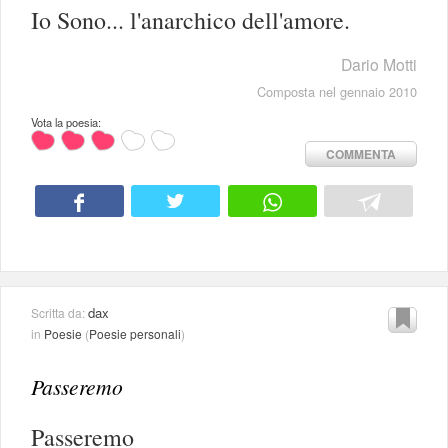
Io Sono... l'anarchico dell'amore.
Dario Motti
Composta nel gennaio 2010
Vota la poesia:
COMMENTA
dax
Scritta da:
in
Poesie
(
Poesie personali
)
Passeremo
Passeremo