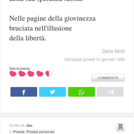
Nelle pagine della giovinezza
bruciata nell'illusione
della libertà.
Dario Motti
Composta giovedì 31 gennaio 1980
Vota la poesia:
COMMENTA
dax
Scritta da:
in
Poesie
(
Poesie personali
)