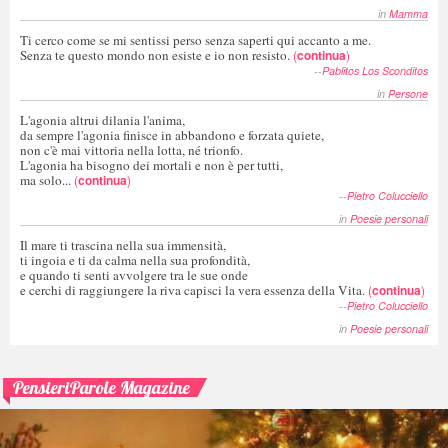
in
Mamma
Ti cerco come se mi sentissi perso senza saperti qui accanto a me.
Senza te questo mondo non esiste e io non resisto.
(
continua
)
--
Pablitos Los Sconditos
in
Persone
L'agonia altrui dilania l'anima,
da sempre l'agonia finisce in abbandono e forzata quiete,
non c'è mai vittoria nella lotta, né trionfo.
L'agonia ha bisogno dei mortali e non è per tutti,
ma solo...
(
continua
)
--
Pietro Colucciello
in
Poesie personali
Il mare ti trascina nella sua immensità,
ti ingoia e ti da calma nella sua profondità,
e quando ti senti avvolgere tra le sue onde
e cerchi di raggiungere la riva capisci la vera essenza della Vita.
(
continua
)
--
Pietro Colucciello
in
Poesie personali
PensieriParole Magazine