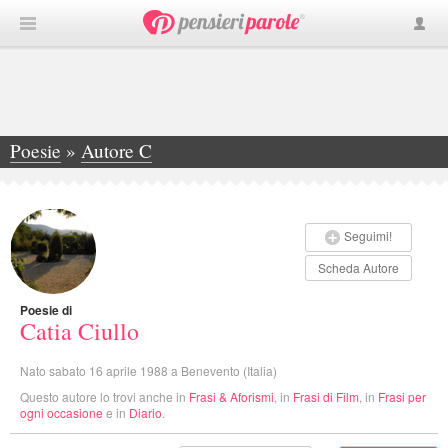
Poesie
»
Autore C
»
Catia Ciullo
Seguimi!
Scheda Autore
Poesie di
Catia Ciullo
Nato sabato 16 aprile 1988 a Benevento (Italia)
Questo autore lo trovi anche in
Frasi & Aforismi
, in
Frasi di Film
, in
Frasi per
ogni occasione
e in
Diario
.