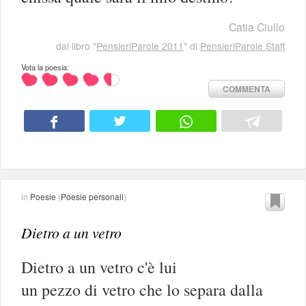
Catia Ciullo
dal libro "
PensieriParole 2011
" di
PensieriParole Staff
Vota la poesia:
COMMENTA
in
Poesie
(
Poesie personali
)
Dietro a un vetro
Dietro a un vetro c'è lui
un pezzo di vetro che lo separa dalla