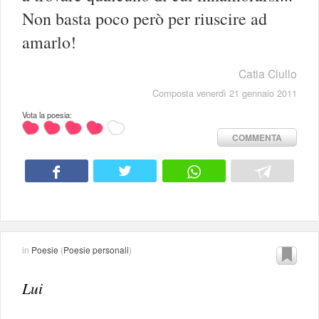
Non basta poco però per riuscire ad
amarlo!
Catia Ciullo
Composta venerdì 21 gennaio 2011
Vota la poesia:
COMMENTA
in
Poesie
(
Poesie personali
)
Lui