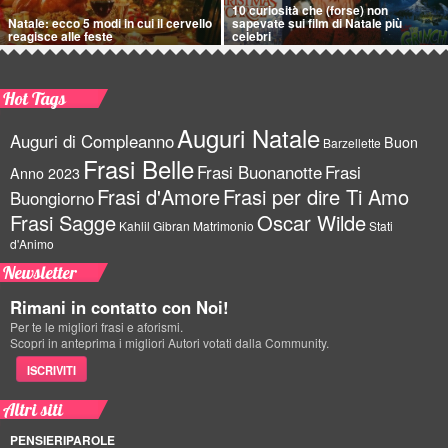
10 curiosità che (forse) non
Natale: ecco 5 modi in cui il cervello
sapevate sui film di Natale più
reagisce alle feste
celebri
Hot Tags
Auguri Natale
Auguri di Compleanno
Buon
Barzellette
Frasi Belle
Frasi Buonanotte
Frasi
Anno 2023
Frasi d'Amore
Frasi per dire Ti Amo
Buongiorno
Frasi Sagge
Oscar Wilde
Kahlil Gibran
Matrimonio
Stati
d'Animo
Newsletter
Rimani in contatto con Noi!
Per te le migliori frasi e aforismi.
Scopri in anteprima i migliori Autori votati dalla Community.
ISCRIVITI
Altri siti
PENSIERIPAROLE