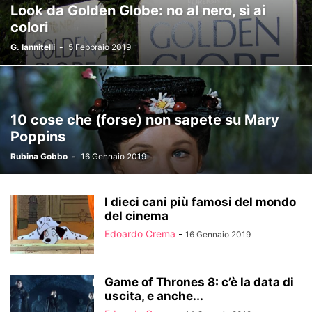
Look da Golden Globe: no al nero, sì ai
colori
G. Iannitelli
-
5 Febbraio 2019
10 cose che (forse) non sapete su Mary
Poppins
Rubina Gobbo
-
16 Gennaio 2019
I dieci cani più famosi del mondo
del cinema
Edoardo Crema
-
16 Gennaio 2019
Game of Thrones 8: c’è la data di
uscita, e anche...