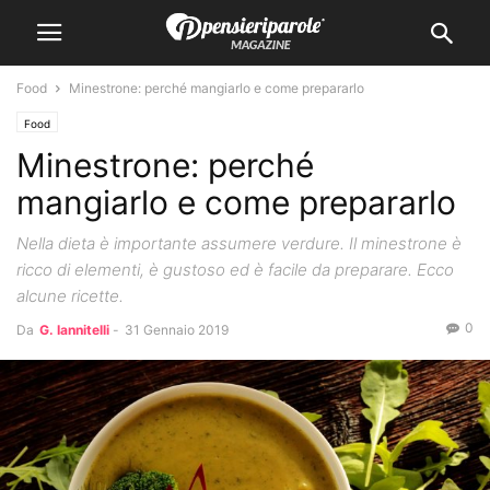
Food
Minestrone: perché mangiarlo e come prepararlo
Food
Minestrone: perché
mangiarlo e come prepararlo
Nella dieta è importante assumere verdure. Il minestrone è
ricco di elementi, è gustoso ed è facile da preparare. Ecco
alcune ricette.
0
Da
G. Iannitelli
-
31 Gennaio 2019