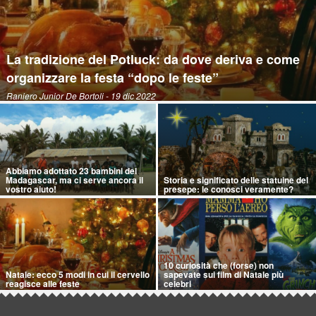
La tradizione del Potluck: da dove deriva e come
organizzare la festa “dopo le feste”
Raniero Junior De Bortoli
- 19 dic 2022
Abbiamo adottato 23 bambini del
Madagascar, ma ci serve ancora il
Storia e significato delle statuine del
vostro aiuto!
presepe: le conosci veramente?
10 curiosità che (forse) non
Natale: ecco 5 modi in cui il cervello
sapevate sui film di Natale più
reagisce alle feste
celebri