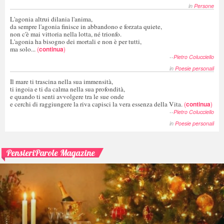
in
Persone
L'agonia altrui dilania l'anima,
da sempre l'agonia finisce in abbandono e forzata quiete,
non c'è mai vittoria nella lotta, né trionfo.
L'agonia ha bisogno dei mortali e non è per tutti,
ma solo...
(
continua
)
--
Pietro Colucciello
in
Poesie personali
Il mare ti trascina nella sua immensità,
ti ingoia e ti da calma nella sua profondità,
e quando ti senti avvolgere tra le sue onde
e cerchi di raggiungere la riva capisci la vera essenza della Vita.
(
continua
)
--
Pietro Colucciello
in
Poesie personali
PensieriParole Magazine