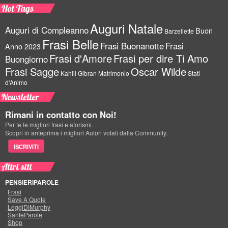
Hot Tags
Auguri Natale
Auguri di Compleanno
Buon
Barzellette
Frasi Belle
Frasi Buonanotte
Frasi
Anno 2023
Frasi d'Amore
Frasi per dire Ti Amo
Buongiorno
Frasi Sagge
Oscar Wilde
Kahlil Gibran
Matrimonio
Stati
d'Animo
Newsletter
Rimani in contatto con Noi!
Per te le migliori frasi e aforismi.
Scopri in anteprima i migliori Autori votati dalla Community.
ISCRIVITI
Altri siti
PENSIERIPAROLE
Frasi
Save A Quote
LeggiDiMurphy
SanteParole
Shop