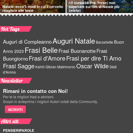
10 curiosità che (forse) non
Natale: ecco 5 modi in cui il cervello
sapevate sui film di Natale più
reagisce alle feste
celebri
Hot Tags
Auguri Natale
Auguri di Compleanno
Buon
Barzellette
Frasi Belle
Frasi Buonanotte
Frasi
Anno 2023
Frasi d'Amore
Frasi per dire Ti Amo
Buongiorno
Frasi Sagge
Oscar Wilde
Kahlil Gibran
Matrimonio
Stati
d'Animo
Newsletter
Rimani in contatto con Noi!
Per te le migliori frasi e aforismi.
Scopri in anteprima i migliori Autori votati dalla Community.
ISCRIVITI
Altri siti
PENSIERIPAROLE