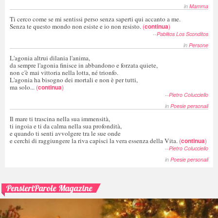
in
Mamma
Ti cerco come se mi sentissi perso senza saperti qui accanto a me.
Senza te questo mondo non esiste e io non resisto.
(
continua
)
--
Pablitos Los Sconditos
in
Persone
L'agonia altrui dilania l'anima,
da sempre l'agonia finisce in abbandono e forzata quiete,
non c'è mai vittoria nella lotta, né trionfo.
L'agonia ha bisogno dei mortali e non è per tutti,
ma solo...
(
continua
)
--
Pietro Colucciello
in
Poesie personali
Il mare ti trascina nella sua immensità,
ti ingoia e ti da calma nella sua profondità,
e quando ti senti avvolgere tra le sue onde
e cerchi di raggiungere la riva capisci la vera essenza della Vita.
(
continua
)
--
Pietro Colucciello
in
Poesie personali
PensieriParole Magazine