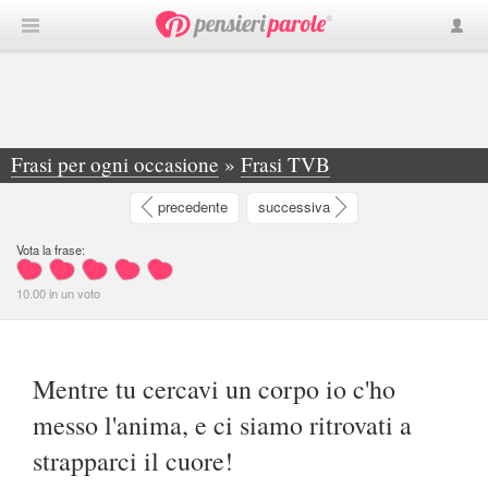
Frasi per ogni occasione
»
Frasi TVB
»
Mentre tu cercavi un corpo io c'ho messo l... - Debora Guerriero
precedente
successiva
Vota la frase:
10.00
in
un
voto
Mentre tu cercavi un corpo io c'ho
messo l'anima, e ci siamo ritrovati a
strapparci il cuore!