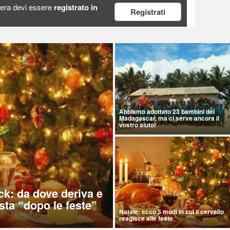
era devi essere
registrato in
Registrati
Abbiamo adottato 23 bambini del
Madagascar, ma ci serve ancora il
vostro aiuto!
ck: da dove deriva e
sta “dopo le feste”
Natale: ecco 5 modi in cui il cervello
reagisce alle feste