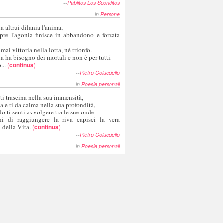
--
Pablitos Los Sconditos
in
Persone
a altrui dilania l'anima,
pre l'agonia finisce in abbandono e forzata
 mai vittoria nella lotta, né trionfo.
a ha bisogno dei mortali e non è per tutti,
...
(
continua
)
--
Pietro Colucciello
in
Poesie personali
 ti trascina nella sua immensità,
ia e ti da calma nella sua profondità,
o ti senti avvolgere tra le sue onde
hi di raggiungere la riva capisci la vera
 della Vita.
(
continua
)
--
Pietro Colucciello
in
Poesie personali