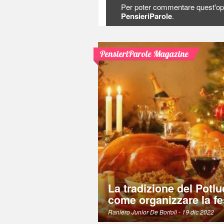
Per poter commentare quest'op
PensieriParole
.
PensieriParole Magazine
La tradizione del Potlu
come organizzare la fe
Raniero Junior De Bortoli
- 19 dic 2022