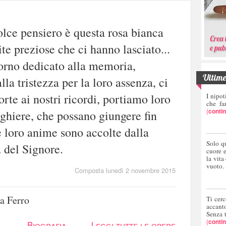
olce pensiero è questa rosa bianca
ite preziose che ci hanno lasciato...
orno dedicato alla memoria,
Ultime 
lla tristezza per la loro assenza, ci
orte ai nostri ricordi, portiamo loro
I nipot
che fa
(
conti
eghiere, che possano giungere fin
e loro anime sono accolte dalla
Solo q
 del Signore.
cuore 
la vita
vuoto.
Composta lunedì 2 novembre 2015
a Ferro
Ti cerc
accant
Senza 
(
conti
Biografia
Leggi tutte le opere