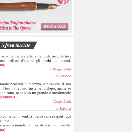
5 frasi inserite
i sono come le stelle: splendide piccole luci
nno brillare d'amore gli occhi dei nonni.
nua
)
--
Giorgia Stella
in
Persone
uando perderai la mamma, capirai che il suo
e il tuo battevano insieme. E dopo, anche se
 continua, resta solo un grande e incolmabile
(
continua
)
--
Giorgia Stella
in
Mamma
o come se mi sentissi perso senza saperti qui
o a me.
te questo mondo non esiste e io non resisto.
nua
)