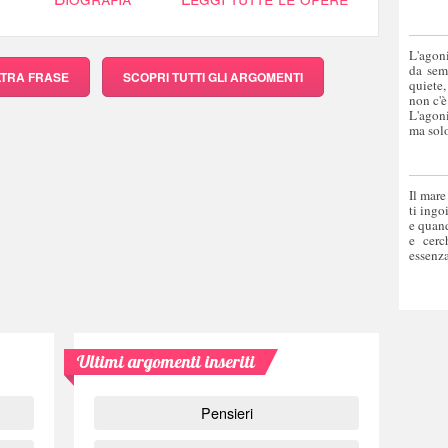
L'agoni
da sem
LTRA FRASE
SCOPRI
TUTTI GLI ARGOMENTI
quiete,
non c'è
L'agoni
ma solo
Il mare
ti ingo
e quand
e cerc
essenza
Ultimi argomenti inseriti
Pensieri