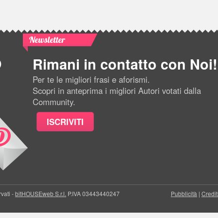
Newsletter
Rimani in contatto con Noi!
Per te le migliori frasi e aforismi.
Scopri in anteprima i migliori Autori votati dalla
Community.
ISCRIVITI
rvati -
bitHOUSEweb S.r.l.
P.IVA 03443440247
Pubblicità
|
Credit