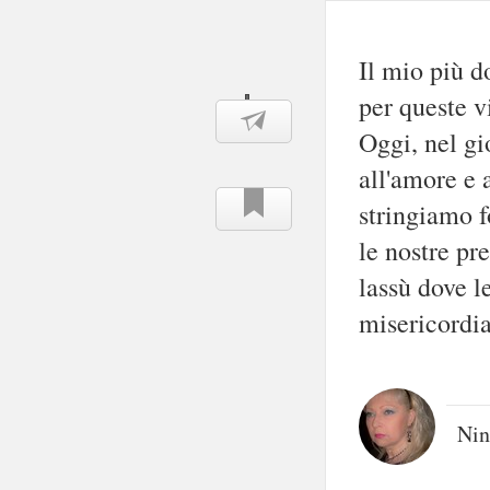
Il mio più d
per queste v
Oggi, nel gi
all'amore e a
stringiamo f
le nostre pr
lassù dove l
misericordia
Nin