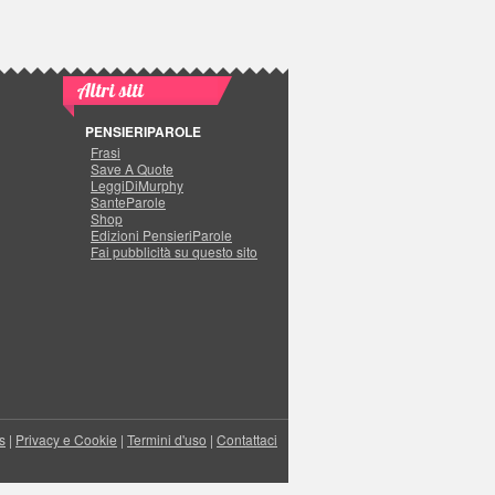
Altri siti
PENSIERIPAROLE
Frasi
Save A Quote
LeggiDiMurphy
SanteParole
Shop
Edizioni PensieriParole
Fai pubblicità su questo sito
s
|
Privacy e Cookie
|
Termini d'uso
|
Contattaci