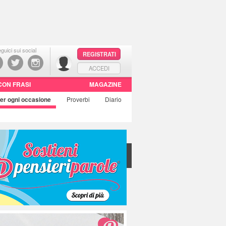
guici sui social
REGISTRATI
ACCEDI
CON FRASI
MAGAZINE
er ogni occasione
Proverbi
Diario