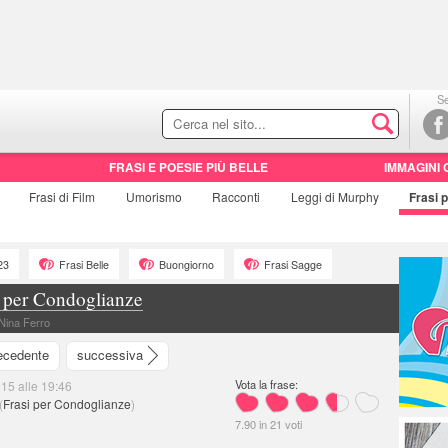
Se
FRASI E POESIE PIÙ BELLE
IMMAGINI 
Frasi di
Film
Umorismo
Racconti
Leggi di Murphy
Frasi
p
23
Frasi Belle
Buongiorno
Frasi Sagge
i per Condoglianze
 Nina Ferro
ecedente
successiva
Vota la frase:
15 alle 19:46
(
Frasi per Condoglianze
)
7.90
in
21
voti