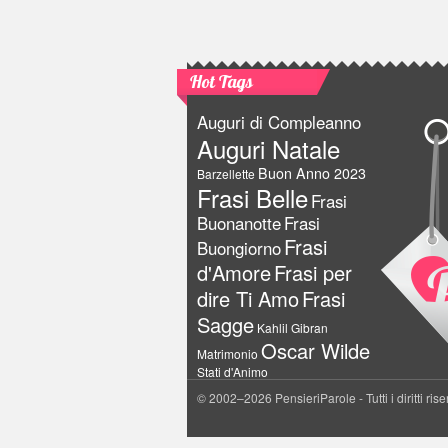
Hot Tags
Auguri di Compleanno
Auguri Natale
Buon Anno 2023
Barzellette
Frasi Belle
Frasi
Buonanotte
Frasi
Frasi
Buongiorno
d'Amore
Frasi per
dire Ti Amo
Frasi
Sagge
Kahlil Gibran
Oscar Wilde
Matrimonio
Stati d'Animo
© 2002–2026 PensieriParole - Tutti i diritti rise