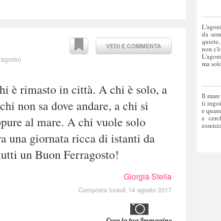
L'agoni
da sem
quiete,
VEDI E COMMENTA
non c'è
L'agoni
rragosto
)
ma solo
i è rimasto in città. A chi è solo, a
Il mare
chi non sa dove andare, a chi si
ti ingo
e quand
e cerc
pure al mare. A chi vuole solo
essenza
ra una giornata ricca di istanti da
 tutti un Buon Ferragosto!
Giorgia Stella
Composta lunedì 14 agosto 2017
Crea la tua Immagine