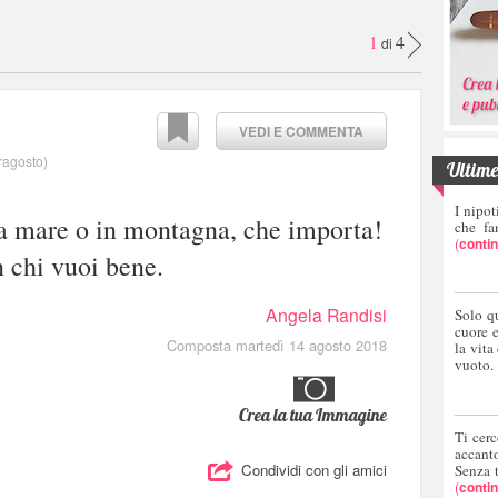
1
4
di
VEDI E COMMENTA
rragosto
)
Ultime 
I nipot
a a mare o in montagna, che importa!
che fa
(
conti
 chi vuoi bene.
Angela Randisi
Solo q
cuore 
Composta martedì 14 agosto 2018
la vita
vuoto.
Crea la tua Immagine
Ti cerc
accant
Condividi con gli amici
Senza 
(
conti