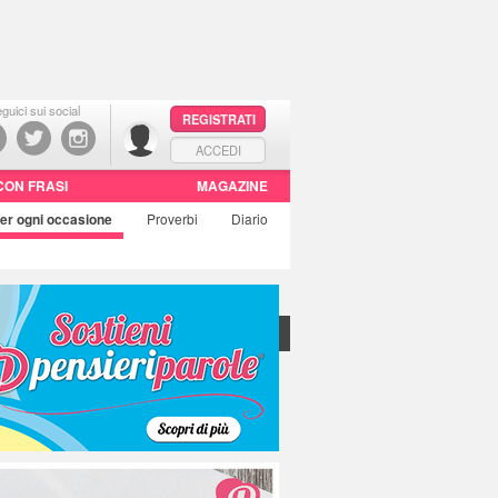
guici sui social
REGISTRATI
ACCEDI
CON FRASI
MAGAZINE
er ogni occasione
Proverbi
Diario