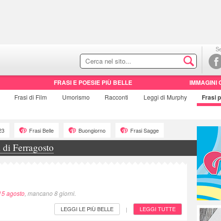
Se
FRASI E POESIE PIÙ BELLE
IMMAGINI 
Frasi di
Film
Umorismo
Racconti
Leggi di Murphy
Frasi
p
23
Frasi Belle
Buongiorno
Frasi Sagge
 di Ferragosto
15 agosto
, mancano 8 giorni.
LEGGI LE PIÙ BELLE
LEGGI TUTTE
|