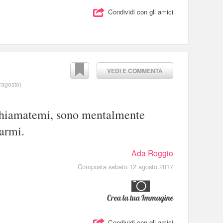
Condividi con gli amici
VEDI E COMMENTA
rragosto
)
hiamatemi, sono mentalmente
carmi.
Ada Roggio
Composta sabato 12 agosto 2017
Crea la tua Immagine
Condividi con gli amici