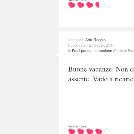
Ada Roggio
Scritta da:
Pubblicata il 21 agosto 2017
in
Frasi per ogni occasione
(
Festa di Fe
Buone vacanze. Non c
assente. Vado a ricari
Vota la frase: