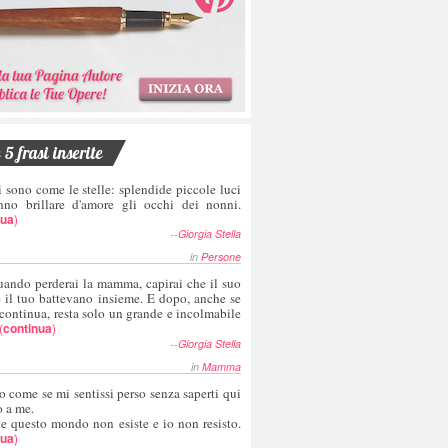
5 frasi inserite
i sono come le stelle: splendide piccole luci
nno brillare d'amore gli occhi dei nonni.
nua
)
--
Giorgia Stella
in
Persone
uando perderai la mamma, capirai che il suo
e il tuo battevano insieme. E dopo, anche se
 continua, resta solo un grande e incolmabile
(
continua
)
--
Giorgia Stella
in
Mamma
o come se mi sentissi perso senza saperti qui
o a me.
te questo mondo non esiste e io non resisto.
nua
)