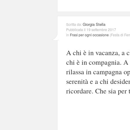
Giorgia Stella
Scritta da:
Pubblicata il 19 settembre 2017
in
Frasi per ogni occasione
(
Festa di Fe
A chi è in vacanza, a ch
chi è in compagnia. A 
rilassa in campagna op
serenità e a chi deside
ricordare. Che sia per