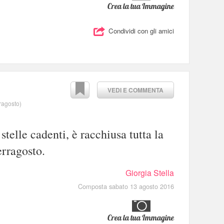
Crea la tua Immagine
Condividi con gli amici
VEDI E COMMENTA
rragosto
)
 stelle cadenti, è racchiusa tutta la
erragosto.
Giorgia Stella
Composta sabato 13 agosto 2016
Crea la tua Immagine