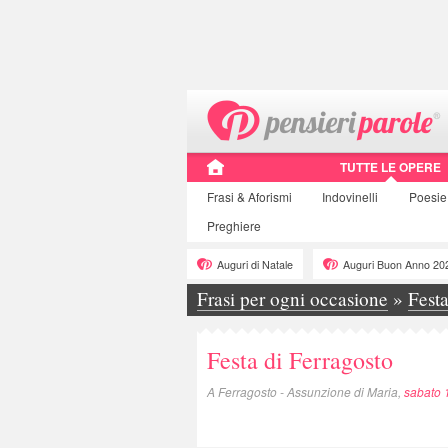
TUTTE LE OPERE
Frasi
& Aforismi
Indovinelli
Poesie
Preghiere
Auguri di Natale
Auguri Buon Anno 20
Frasi per ogni occasione
»
Festa
Festa di Ferragosto
A Ferragosto - Assunzione di Maria,
sabato 