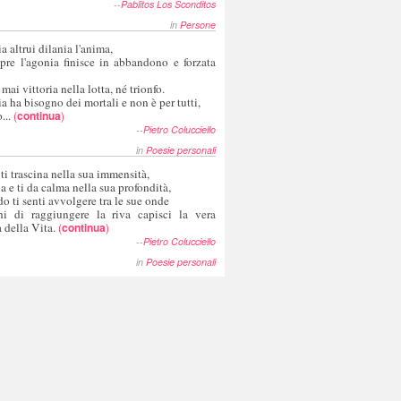
--
Pablitos Los Sconditos
in
Persone
a altrui dilania l'anima,
pre l'agonia finisce in abbandono e forzata
 mai vittoria nella lotta, né trionfo.
a ha bisogno dei mortali e non è per tutti,
...
(
continua
)
--
Pietro Colucciello
in
Poesie personali
 ti trascina nella sua immensità,
ia e ti da calma nella sua profondità,
o ti senti avvolgere tra le sue onde
hi di raggiungere la riva capisci la vera
 della Vita.
(
continua
)
--
Pietro Colucciello
in
Poesie personali