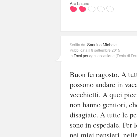
Vota la frase:
Sannino Michele
Scritta da:
Pubblicata il 8 settembre 2015
in
Frasi per ogni occasione
(
Festa di Fe
Buon ferragosto. A tut
possono andare in vaca
vecchietti. A quei picc
non hanno genitori, che
disagiate. A tutte le p
sono in ospedale. Per l
nei miei pensieri, nell