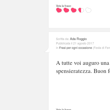
Vota la frase:
Ada Roggio
Scritta da:
Pubblicata il 21 agosto 2017
in
Frasi per ogni occasione
(
Festa di Fe
A tutte voi auguro una 
spensieratezza. Buon f
Vota la frase: