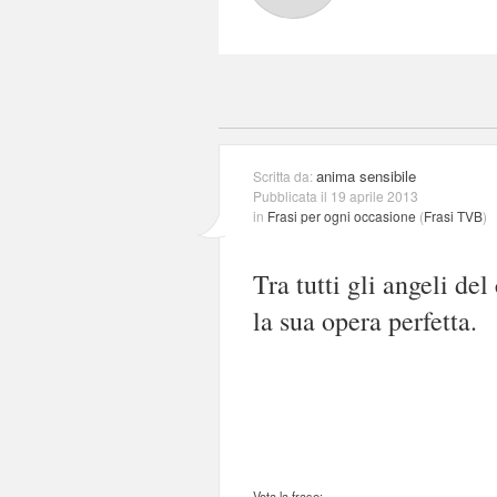
anima sensibile
Scritta da:
Pubblicata il 19 aprile 2013
in
Frasi per ogni occasione
(
Frasi TVB
)
Tra tutti gli angeli de
la sua opera perfetta.
Vota la frase: