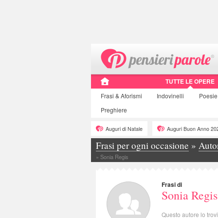
TUTTE LE OPERE
Frasi
& Aforismi
Indovinelli
Poesie
Preghiere
Auguri di Natale
Auguri Buon Anno 20
Frasi per ogni occasione
»
Auto
»
Sonia Regis
Frasi di
Sonia Regis
Questo autore lo trov