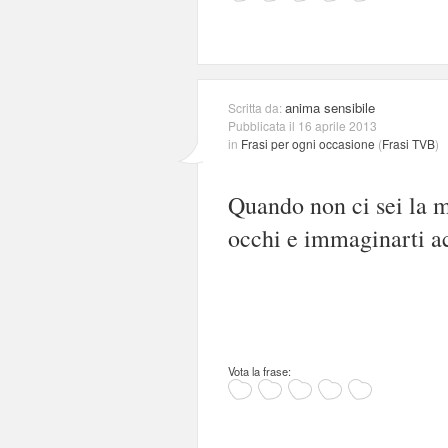
anima sensibile
Scritta da:
Pubblicata il 16 aprile 2013
in
Frasi per ogni occasione
(
Frasi TVB
)
Quando non ci sei la mi
occhi e immaginarti a
Vota la frase: