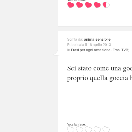
anima sensibile
Scritta da:
Pubblicata il 16 aprile 2013
in
Frasi per ogni occasione
(
Frasi TVB
)
Sei stato come una go
proprio quella goccia 
Vota la frase: