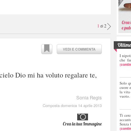
1
2
di
Ultime 
VEDI E COMMENTA
I nipot
che fa
(
conti
l cielo Dio mi ha voluto regalare te,
Solo q
cuore 
la vita
vuoto.
Sonia Regis
Composta domenica 14 aprile 2013
Ti cerc
accant
Crea la tua Immagine
Senza 
(
conti