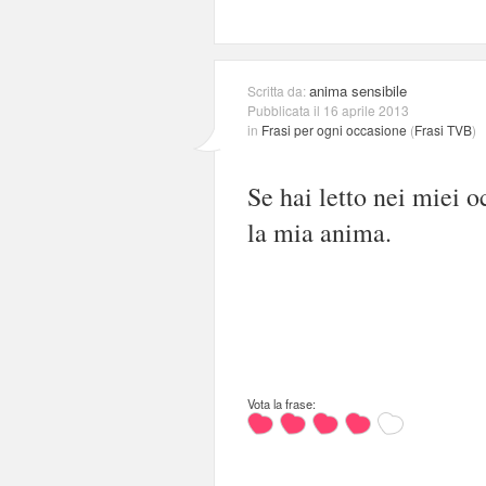
anima sensibile
Scritta da:
Pubblicata il 16 aprile 2013
in
Frasi per ogni occasione
(
Frasi TVB
)
Se hai letto nei miei o
la mia anima.
Vota la frase: