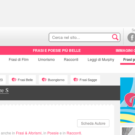
Se
FRASI E POESIE PIÙ BELLE
IMMAGINI 
Frasi di
Film
Umorismo
Racconti
Leggi di Murphy
Frasi
p
23
Frasi Belle
Buongiorno
Frasi Sagge
re S
Scheda Autore
i anche in
Frasi & Aforismi
, in
Poesie
e in
Racconti
.