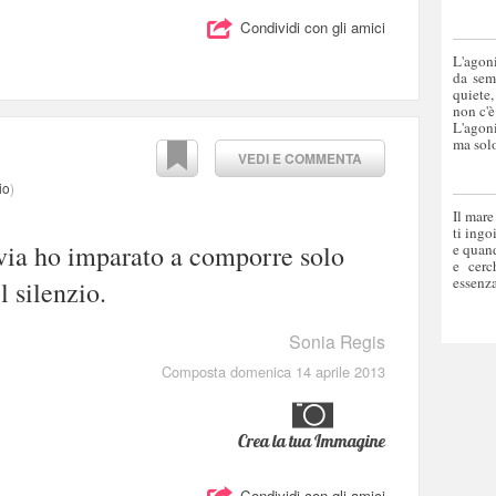
Condividi con gli amici
L'agoni
da sem
quiete,
non c'è
L'agoni
ma solo
VEDI E COMMENTA
io
)
Il mare
ti ingo
via ho imparato a comporre solo
e quand
e cerc
essenza
l silenzio.
Sonia Regis
Composta domenica 14 aprile 2013
Crea la tua Immagine
Condividi con gli amici