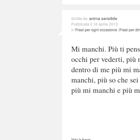
anima sensibile
Scritta da:
Pubblicata il 16 aprile 2013
in
Frasi per ogni occasione
(
Frasi per di
Mi manchi. Più ti pens
occhi per vederti, più
dentro di me più mi ma
manchi, più so che sei
più mi manchi e più mi
Vota la frase: