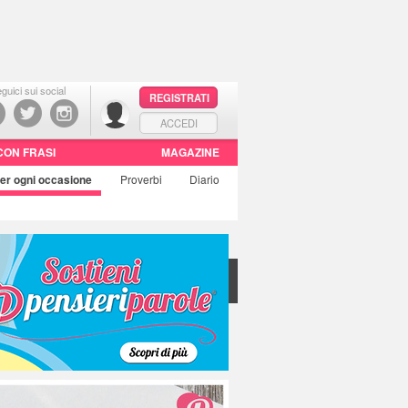
guici sui social
REGISTRATI
ACCEDI
CON FRASI
MAGAZINE
er ogni occasione
Proverbi
Diario