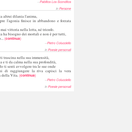
--
Pablitos Los Sconditos
in
Persone
a altrui dilania l'anima,
pre l'agonia finisce in abbandono e forzata
 mai vittoria nella lotta, né trionfo.
a ha bisogno dei mortali e non è per tutti,
...
(
continua
)
--
Pietro Colucciello
in
Poesie personali
 ti trascina nella sua immensità,
ia e ti da calma nella sua profondità,
o ti senti avvolgere tra le sue onde
hi di raggiungere la riva capisci la vera
 della Vita.
(
continua
)
--
Pietro Colucciello
in
Poesie personali