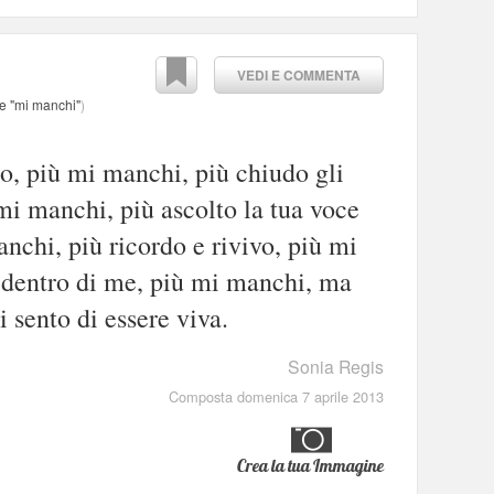
VEDI E COMMENTA
re "mi manchi"
)
o, più mi manchi, più chiudo gli
 mi manchi, più ascolto la tua voce
nchi, più ricordo e rivivo, più mi
 dentro di me, più mi manchi, ma
 sento di essere viva.
Sonia Regis
Composta domenica 7 aprile 2013
Crea la tua Immagine