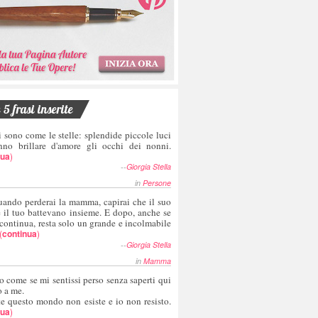
5 frasi inserite
i sono come le stelle: splendide piccole luci
nno brillare d'amore gli occhi dei nonni.
nua
)
--
Giorgia Stella
in
Persone
uando perderai la mamma, capirai che il suo
e il tuo battevano insieme. E dopo, anche se
 continua, resta solo un grande e incolmabile
(
continua
)
--
Giorgia Stella
in
Mamma
o come se mi sentissi perso senza saperti qui
o a me.
te questo mondo non esiste e io non resisto.
nua
)