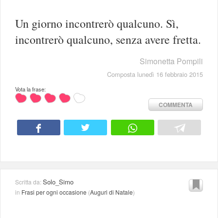
Un giorno incontrerò qualcuno. Sì,
incontrerò qualcuno, senza avere fretta.
Simonetta Pompili
Composta lunedì 16 febbraio 2015
Vota la frase:
COMMENTA
Solo_Simo
Scritta da:
in
Frasi per ogni occasione
(
Auguri di Natale
)