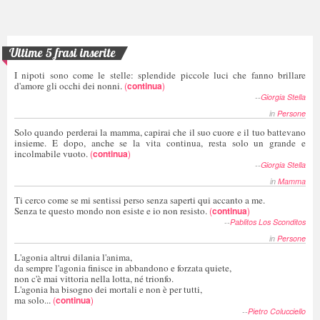
Ultime 5 frasi inserite
I nipoti sono come le stelle: splendide piccole luci che fanno brillare
d'amore gli occhi dei nonni.
(
continua
)
--
Giorgia Stella
in
Persone
Solo quando perderai la mamma, capirai che il suo cuore e il tuo battevano
insieme. E dopo, anche se la vita continua, resta solo un grande e
incolmabile vuoto.
(
continua
)
--
Giorgia Stella
in
Mamma
Ti cerco come se mi sentissi perso senza saperti qui accanto a me.
Senza te questo mondo non esiste e io non resisto.
(
continua
)
--
Pablitos Los Sconditos
in
Persone
L'agonia altrui dilania l'anima,
da sempre l'agonia finisce in abbandono e forzata quiete,
non c'è mai vittoria nella lotta, né trionfo.
L'agonia ha bisogno dei mortali e non è per tutti,
ma solo...
(
continua
)
--
Pietro Colucciello