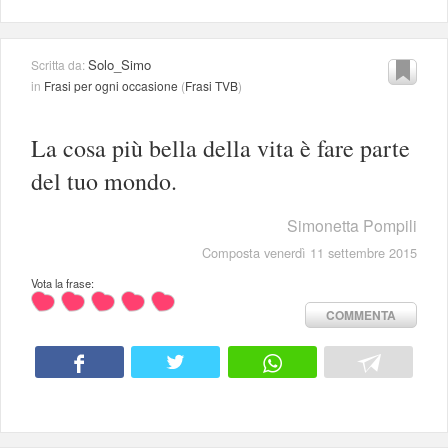
Solo_Simo
Scritta da:
in
Frasi per ogni occasione
(
Frasi TVB
)
La cosa più bella della vita è fare parte
del tuo mondo.
Simonetta Pompili
Composta venerdì 11 settembre 2015
Vota la frase:
COMMENTA