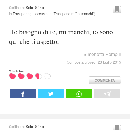
Solo_Simo
Scritta da:
in
Frasi per ogni occasione
(
Frasi per dire "mi manchi"
)
Ho bisogno di te, mi manchi, io sono
qui che ti aspetto.
Simonetta Pompili
Composta giovedì 23 luglio 2015
Vota la frase:
COMMENTA
Solo_Simo
Scritta da: