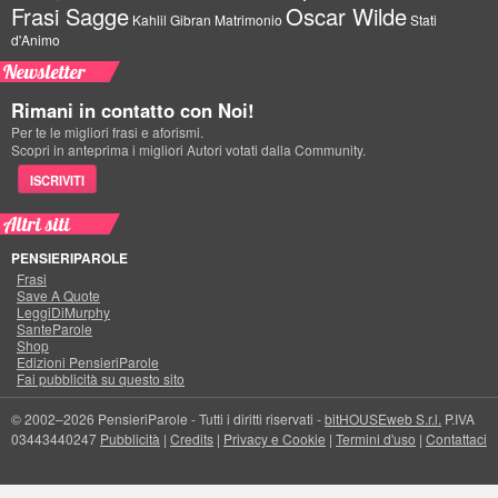
Frasi Sagge
Oscar Wilde
Kahlil Gibran
Matrimonio
Stati
d'Animo
Newsletter
Rimani in contatto con Noi!
Per te le migliori frasi e aforismi.
Scopri in anteprima i migliori Autori votati dalla Community.
ISCRIVITI
Altri siti
PENSIERIPAROLE
Frasi
Save A Quote
LeggiDiMurphy
SanteParole
Shop
Edizioni PensieriParole
Fai pubblicità su questo sito
© 2002–2026 PensieriParole - Tutti i diritti riservati -
bitHOUSEweb S.r.l.
P.IVA
03443440247
Pubblicità
|
Credits
|
Privacy e Cookie
|
Termini d'uso
|
Contattaci