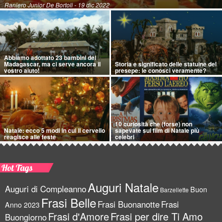
Raniero Junior De Bortoli
- 19 dic 2022
Abbiamo adottato 23 bambini del
Madagascar, ma ci serve ancora il
Storia e significato delle statuine del
vostro aiuto!
presepe: le conosci veramente?
10 curiosità che (forse) non
Natale: ecco 5 modi in cui il cervello
sapevate sui film di Natale più
reagisce alle feste
celebri
Hot Tags
Auguri Natale
Auguri di Compleanno
Buon
Barzellette
Frasi Belle
Frasi Buonanotte
Frasi
Anno 2023
Frasi d'Amore
Frasi per dire Ti Amo
Buongiorno