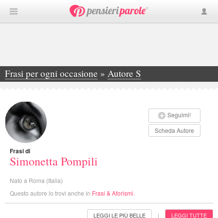
Frasi per ogni occasione
»
Autore S
»
Simonetta Pompili
Seguimi!
Scheda Autore
Frasi di
Simonetta Pompili
Nato a Roma (Italia)
Questo autore lo trovi anche in
Frasi & Aforismi
.
LEGGI LE PIÙ BELLE
LEGGI TUTTE
|