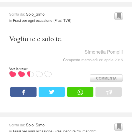
Solo_Simo
Scritta da:
in
Frasi per ogni occasione
(
Frasi TVB
)
Voglio te e solo te.
Simonetta Pompili
Composta mercoledì 22 aprile 2015
Vota la frase:
COMMENTA
Solo_Simo
Scritta da:
in
Frasi per ogni occasione
(
Frasi per dire "mi manchi"
)