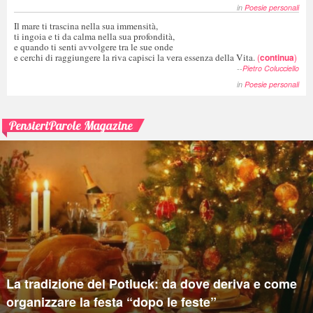
in
Poesie personali
Il mare ti trascina nella sua immensità,
ti ingoia e ti da calma nella sua profondità,
e quando ti senti avvolgere tra le sue onde
e cerchi di raggiungere la riva capisci la vera essenza della Vita.
(
continua
)
--
Pietro Colucciello
in
Poesie personali
PensieriParole Magazine
La tradizione del Potluck: da dove deriva e come
organizzare la festa “dopo le feste”