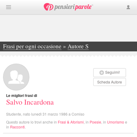
Frasi per ogni occasione
»
Autore S
»
Salvo Incardona
Seguimi!
Scheda Autore
Le migliori frasi di
Salvo Incardona
Studente, nato lunedì 31 marzo 1986 a Comiso
Questo autore lo trovi anche in
Frasi & Aforismi
, in
Poesie
, in
Umorismo
e
in
Racconti
.