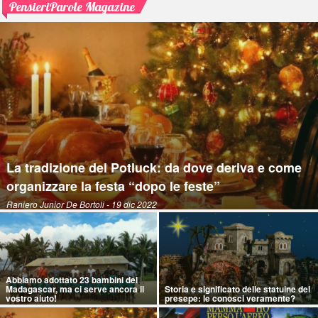
PensieriParole Magazine
La tradizione del Potluck: da dove deriva e come
organizzare la festa “dopo le feste”
Raniero Junior De Bortoli
- 19 dic 2022
Abbiamo adottato 23 bambini del
Madagascar, ma ci serve ancora il
Storia e significato delle statuine del
vostro aiuto!
presepe: le conosci veramente?