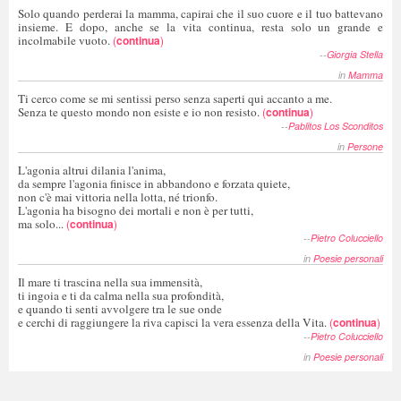
Solo quando perderai la mamma, capirai che il suo cuore e il tuo battevano
insieme. E dopo, anche se la vita continua, resta solo un grande e
incolmabile vuoto.
(
continua
)
--
Giorgia Stella
in
Mamma
Ti cerco come se mi sentissi perso senza saperti qui accanto a me.
Senza te questo mondo non esiste e io non resisto.
(
continua
)
--
Pablitos Los Sconditos
in
Persone
L'agonia altrui dilania l'anima,
da sempre l'agonia finisce in abbandono e forzata quiete,
non c'è mai vittoria nella lotta, né trionfo.
L'agonia ha bisogno dei mortali e non è per tutti,
ma solo...
(
continua
)
--
Pietro Colucciello
in
Poesie personali
Il mare ti trascina nella sua immensità,
ti ingoia e ti da calma nella sua profondità,
e quando ti senti avvolgere tra le sue onde
e cerchi di raggiungere la riva capisci la vera essenza della Vita.
(
continua
)
--
Pietro Colucciello
in
Poesie personali