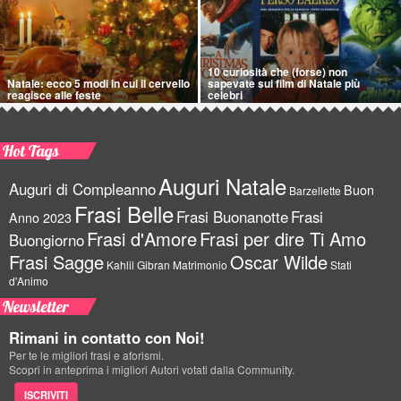
10 curiosità che (forse) non
Natale: ecco 5 modi in cui il cervello
sapevate sui film di Natale più
reagisce alle feste
celebri
Hot Tags
Auguri Natale
Auguri di Compleanno
Buon
Barzellette
Frasi Belle
Frasi Buonanotte
Frasi
Anno 2023
Frasi d'Amore
Frasi per dire Ti Amo
Buongiorno
Frasi Sagge
Oscar Wilde
Kahlil Gibran
Matrimonio
Stati
d'Animo
Newsletter
Rimani in contatto con Noi!
Per te le migliori frasi e aforismi.
Scopri in anteprima i migliori Autori votati dalla Community.
ISCRIVITI