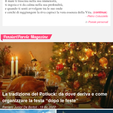
Il mare ti trascina nella sua immensità,
ti ingoia e ti da calma nella sua profondità,
e quando ti senti avvolgere tra le sue onde
e cerchi di raggiungere la riva capisci la vera essenza della Vita.
(
continua
)
--
Pietro Colucciello
in
Poesie personali
PensieriParole Magazine
La tradizione del Potluck: da dove deriva e come
organizzare la festa “dopo le feste”
Raniero Junior De Bortoli
- 19 dic 2022