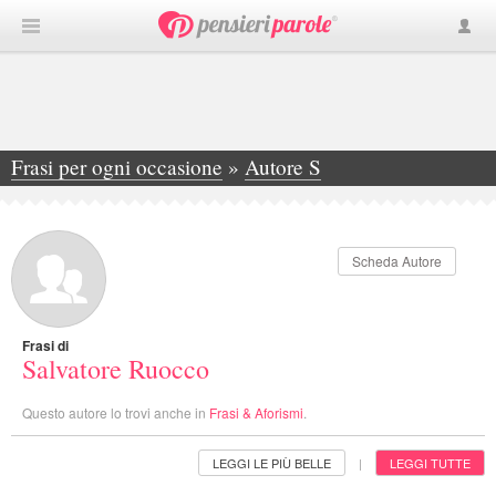
Frasi per ogni occasione
»
Autore S
»
Salvatore Ruocco
Scheda Autore
Frasi di
Salvatore Ruocco
Questo autore lo trovi anche in
Frasi & Aforismi
.
LEGGI LE PIÙ BELLE
LEGGI TUTTE
|