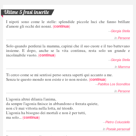
Ultime 5 frasi inserite
I nipoti sono come le stelle: splendide piccole luci che fanno brillare
d'amore gli occhi dei nonni.
(
continua
)
--
Giorgia Stella
in
Persone
Solo quando perderai la mamma, capirai che il suo cuore e il tuo battevano
insieme. E dopo, anche se la vita continua, resta solo un grande e
incolmabile vuoto.
(
continua
)
--
Giorgia Stella
in
Mamma
Ti cerco come se mi sentissi perso senza saperti qui accanto a me.
Senza te questo mondo non esiste e io non resisto.
(
continua
)
--
Pablitos Los Sconditos
in
Persone
L'agonia altrui dilania l'anima,
da sempre l'agonia finisce in abbandono e forzata quiete,
non c'è mai vittoria nella lotta, né trionfo.
L'agonia ha bisogno dei mortali e non è per tutti,
ma solo...
(
continua
)
--
Pietro Colucciello
in
Poesie personali