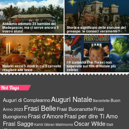
Abbiamo adottato 23 bambini del
Madagascar, ma ci serve ancora il
Storia e significato delle statuine del
vostro aiuto!
presepe: le conosci veramente?
10 curiosità che (forse) non
Natale: ecco 5 modi in cui il cervello
sapevate sui film di Natale più
reagisce alle feste
celebri
Hot Tags
Auguri Natale
Auguri di Compleanno
Buon
Barzellette
Frasi Belle
Frasi Buonanotte
Frasi
Anno 2023
Frasi d'Amore
Frasi per dire Ti Amo
Buongiorno
Frasi Sagge
Oscar Wilde
Kahlil Gibran
Matrimonio
Stati