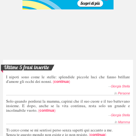
Ultime 5 frasi inserite
I nipoti sono come le stelle: splendide piccole luci che fanno brillare
d'amore gli occhi dei nonni.
(
continua
)
--
Giorgia Stella
in
Persone
Solo quando perderai la mamma, capirai che il suo cuore e il tuo battevano
insieme. E dopo, anche se la vita continua, resta solo un grande e
incolmabile vuoto.
(
continua
)
--
Giorgia Stella
in
Mamma
Ti cerco come se mi sentissi perso senza saperti qui accanto a me.
Senza te questo mondo non esiste e io non resisto.
(
continua
)