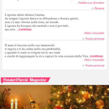
--
Pablitos Los Sconditos
in
Persone
L'agonia altrui dilania l'anima,
da sempre l'agonia finisce in abbandono e forzata quiete,
non c'è mai vittoria nella lotta, né trionfo.
L'agonia ha bisogno dei mortali e non è per tutti,
ma solo...
(
continua
)
--
Pietro Colucciello
in
Poesie personali
Il mare ti trascina nella sua immensità,
ti ingoia e ti da calma nella sua profondità,
e quando ti senti avvolgere tra le sue onde
e cerchi di raggiungere la riva capisci la vera essenza della Vita.
(
continua
)
--
Pietro Colucciello
in
Poesie personali
PensieriParole Magazine