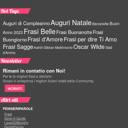
Hot Tags
Auguri Natale
Auguri di Compleanno
Buon
Barzellette
Frasi Belle
Frasi Buonanotte
Frasi
Anno 2023
Frasi d'Amore
Frasi per dire Ti Amo
Buongiorno
Frasi Sagge
Oscar Wilde
Kahlil Gibran
Matrimonio
Stati
d'Animo
Newsletter
Rimani in contatto con Noi!
Per te le migliori frasi e aforismi.
Scopri in anteprima i migliori Autori votati dalla Community.
ISCRIVITI
Altri siti
PENSIERIPAROLE
Frasi
Save A Quote
LeggiDiMurphy
SanteParole