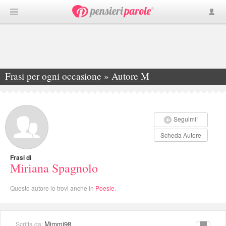
Frasi per ogni occasione
»
Autore M
»
Miriana Spagnolo
Seguimi!
Scheda Autore
Frasi di
Miriana Spagnolo
Questo autore lo trovi anche in
Poesie
.
Mimmi98
Scritta da: