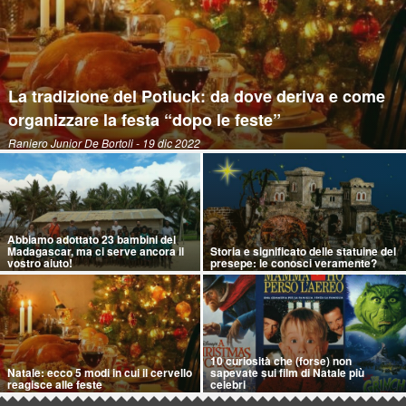
La tradizione del Potluck: da dove deriva e come
organizzare la festa “dopo le feste”
Raniero Junior De Bortoli
- 19 dic 2022
Abbiamo adottato 23 bambini del
Madagascar, ma ci serve ancora il
Storia e significato delle statuine del
vostro aiuto!
presepe: le conosci veramente?
10 curiosità che (forse) non
Natale: ecco 5 modi in cui il cervello
sapevate sui film di Natale più
reagisce alle feste
celebri