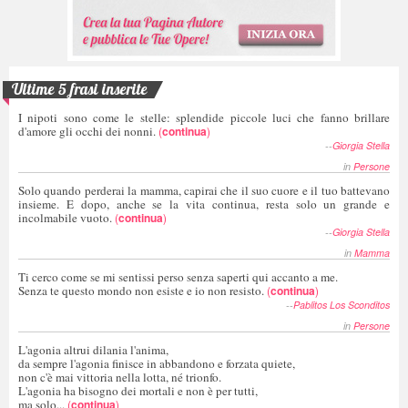
Ultime 5 frasi inserite
I nipoti sono come le stelle: splendide piccole luci che fanno brillare
d'amore gli occhi dei nonni.
(
continua
)
--
Giorgia Stella
in
Persone
Solo quando perderai la mamma, capirai che il suo cuore e il tuo battevano
insieme. E dopo, anche se la vita continua, resta solo un grande e
incolmabile vuoto.
(
continua
)
--
Giorgia Stella
in
Mamma
Ti cerco come se mi sentissi perso senza saperti qui accanto a me.
Senza te questo mondo non esiste e io non resisto.
(
continua
)
--
Pablitos Los Sconditos
in
Persone
L'agonia altrui dilania l'anima,
da sempre l'agonia finisce in abbandono e forzata quiete,
non c'è mai vittoria nella lotta, né trionfo.
L'agonia ha bisogno dei mortali e non è per tutti,
ma solo...
(
continua
)