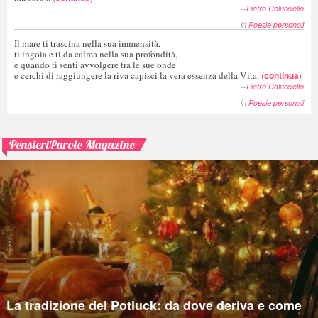
--
Pietro Colucciello
in
Poesie personali
Il mare ti trascina nella sua immensità,
ti ingoia e ti da calma nella sua profondità,
e quando ti senti avvolgere tra le sue onde
e cerchi di raggiungere la riva capisci la vera essenza della Vita.
(
continua
)
--
Pietro Colucciello
in
Poesie personali
PensieriParole Magazine
La tradizione del Potluck: da dove deriva e come