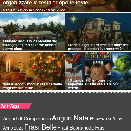
organizzare la festa “dopo le feste”
Raniero Junior De Bortoli
- 19 dic 2022
Abbiamo adottato 23 bambini del
Madagascar, ma ci serve ancora il
Storia e significato delle statuine del
vostro aiuto!
presepe: le conosci veramente?
10 curiosità che (forse) non
Natale: ecco 5 modi in cui il cervello
sapevate sui film di Natale più
reagisce alle feste
celebri
Hot Tags
Auguri Natale
Auguri di Compleanno
Buon
Barzellette
Frasi Belle
Frasi Buonanotte
Frasi
Anno 2023