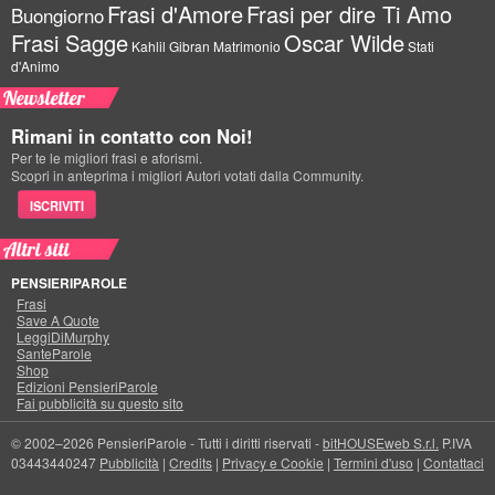
Frasi d'Amore
Frasi per dire Ti Amo
Buongiorno
Frasi Sagge
Oscar Wilde
Kahlil Gibran
Matrimonio
Stati
d'Animo
Newsletter
Rimani in contatto con Noi!
Per te le migliori frasi e aforismi.
Scopri in anteprima i migliori Autori votati dalla Community.
ISCRIVITI
Altri siti
PENSIERIPAROLE
Frasi
Save A Quote
LeggiDiMurphy
SanteParole
Shop
Edizioni PensieriParole
Fai pubblicità su questo sito
© 2002–2026 PensieriParole - Tutti i diritti riservati -
bitHOUSEweb S.r.l.
P.IVA
03443440247
Pubblicità
|
Credits
|
Privacy e Cookie
|
Termini d'uso
|
Contattaci