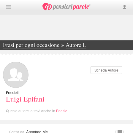
Frasi per ogni occasione
»
Autore L
»
Luigi Epifani
Scheda Autore
Frasi di
Luigi Epifani
Questo autore lo trovi anche in
Poesie
.
Anonimo Me
Scritta da: