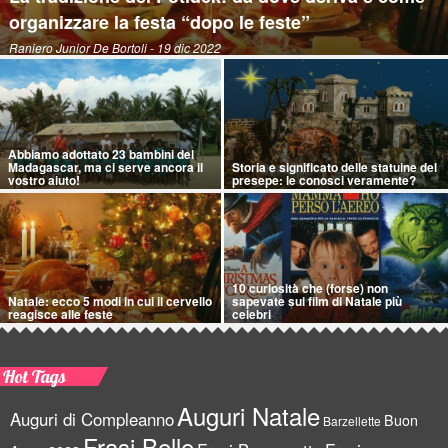
organizzare la festa “dopo le feste”
Raniero Junior De Bortoli
- 19 dic 2022
Abbiamo adottato 23 bambini del
Madagascar, ma ci serve ancora il
Storia e significato delle statuine del
vostro aiuto!
presepe: le conosci veramente?
10 curiosità che (forse) non
Natale: ecco 5 modi in cui il cervello
sapevate sui film di Natale più
reagisce alle feste
celebri
Hot Tags
Auguri Natale
Auguri di Compleanno
Buon
Barzellette
Frasi Belle