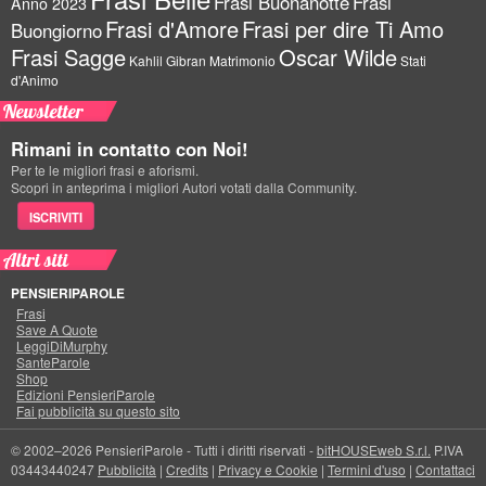
Frasi Buonanotte
Frasi
Anno 2023
Frasi d'Amore
Frasi per dire Ti Amo
Buongiorno
Frasi Sagge
Oscar Wilde
Kahlil Gibran
Matrimonio
Stati
d'Animo
Newsletter
Rimani in contatto con Noi!
Per te le migliori frasi e aforismi.
Scopri in anteprima i migliori Autori votati dalla Community.
ISCRIVITI
Altri siti
PENSIERIPAROLE
Frasi
Save A Quote
LeggiDiMurphy
SanteParole
Shop
Edizioni PensieriParole
Fai pubblicità su questo sito
© 2002–2026 PensieriParole - Tutti i diritti riservati -
bitHOUSEweb S.r.l.
P.IVA
03443440247
Pubblicità
|
Credits
|
Privacy e Cookie
|
Termini d'uso
|
Contattaci