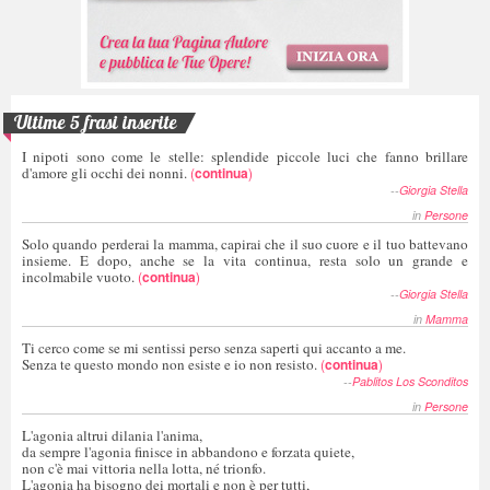
Ultime 5 frasi inserite
I nipoti sono come le stelle: splendide piccole luci che fanno brillare
d'amore gli occhi dei nonni.
(
continua
)
--
Giorgia Stella
in
Persone
Solo quando perderai la mamma, capirai che il suo cuore e il tuo battevano
insieme. E dopo, anche se la vita continua, resta solo un grande e
incolmabile vuoto.
(
continua
)
--
Giorgia Stella
in
Mamma
Ti cerco come se mi sentissi perso senza saperti qui accanto a me.
Senza te questo mondo non esiste e io non resisto.
(
continua
)
--
Pablitos Los Sconditos
in
Persone
L'agonia altrui dilania l'anima,
da sempre l'agonia finisce in abbandono e forzata quiete,
non c'è mai vittoria nella lotta, né trionfo.
L'agonia ha bisogno dei mortali e non è per tutti,