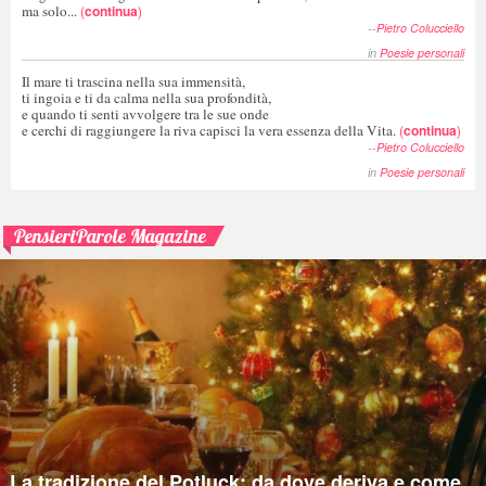
ma solo...
(
continua
)
--
Pietro Colucciello
in
Poesie personali
Il mare ti trascina nella sua immensità,
ti ingoia e ti da calma nella sua profondità,
e quando ti senti avvolgere tra le sue onde
e cerchi di raggiungere la riva capisci la vera essenza della Vita.
(
continua
)
--
Pietro Colucciello
in
Poesie personali
PensieriParole Magazine
La tradizione del Potluck: da dove deriva e come