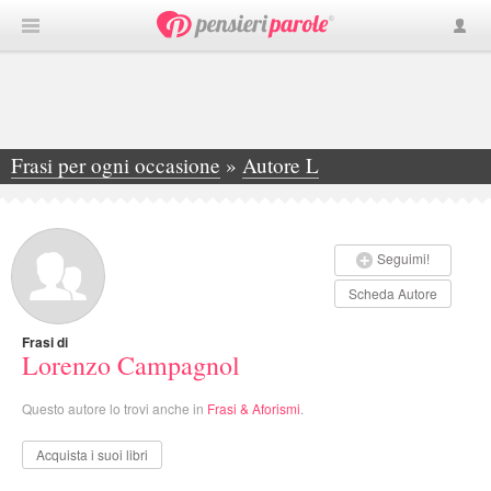
Frasi per ogni occasione
»
Autore L
»
Lorenzo Campagnol
Seguimi!
Scheda Autore
Frasi di
Lorenzo Campagnol
Questo autore lo trovi anche in
Frasi & Aforismi
.
Acquista i suoi libri