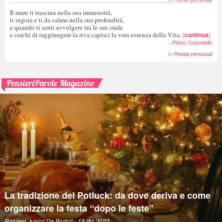
Il mare ti trascina nella sua immensità,
ti ingoia e ti da calma nella sua profondità,
e quando ti senti avvolgere tra le sue onde
e cerchi di raggiungere la riva capisci la vera essenza della Vita.
(
continua
)
--
Pietro Colucciello
in
Poesie personali
PensieriParole Magazine
La tradizione del Potluck: da dove deriva e come
organizzare la festa “dopo le feste”
Raniero Junior De Bortoli
- 19 dic 2022