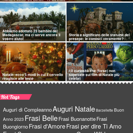
Abbiamo adottato 23 bambini del
Madagascar, ma ci serve ancora il
Storia e significato delle statuine del
vostro aiuto!
presepe: le conosci veramente?
10 curiosità che (forse) non
Natale: ecco 5 modi in cui il cervello
sapevate sui film di Natale più
reagisce alle feste
celebri
Hot Tags
Auguri Natale
Auguri di Compleanno
Buon
Barzellette
Frasi Belle
Frasi Buonanotte
Frasi
Anno 2023
Frasi d'Amore
Frasi per dire Ti Amo
Buongiorno