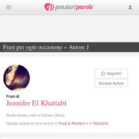
Frasi per ogni occasione
»
Autore J
»
Jennifer El Khattabi
Seguimi!
Scheda Autore
Frasi di
Jennifer El Khattabi
Studentessa, nato a Cetraro (Italia)
Questo autore lo trovi anche in
Frasi & Aforismi
e in
Racconti
.