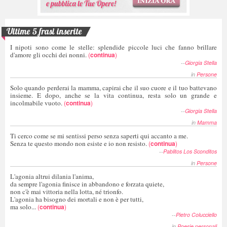
Ultime 5 frasi inserite
I nipoti sono come le stelle: splendide piccole luci che fanno brillare
d'amore gli occhi dei nonni.
(
continua
)
--
Giorgia Stella
in
Persone
Solo quando perderai la mamma, capirai che il suo cuore e il tuo battevano
insieme. E dopo, anche se la vita continua, resta solo un grande e
incolmabile vuoto.
(
continua
)
--
Giorgia Stella
in
Mamma
Ti cerco come se mi sentissi perso senza saperti qui accanto a me.
Senza te questo mondo non esiste e io non resisto.
(
continua
)
--
Pablitos Los Sconditos
in
Persone
L'agonia altrui dilania l'anima,
da sempre l'agonia finisce in abbandono e forzata quiete,
non c'è mai vittoria nella lotta, né trionfo.
L'agonia ha bisogno dei mortali e non è per tutti,
ma solo...
(
continua
)
--
Pietro Colucciello
in
Poesie personali