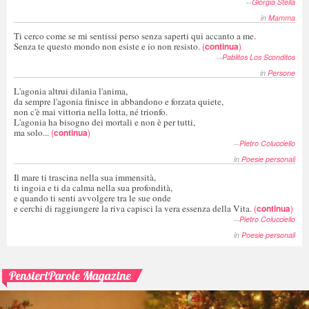
--
Giorgia Stella
in
Mamma
Ti cerco come se mi sentissi perso senza saperti qui accanto a me.
Senza te questo mondo non esiste e io non resisto.
(
continua
)
--
Pablitos Los Sconditos
in
Persone
L'agonia altrui dilania l'anima,
da sempre l'agonia finisce in abbandono e forzata quiete,
non c'è mai vittoria nella lotta, né trionfo.
L'agonia ha bisogno dei mortali e non è per tutti,
ma solo...
(
continua
)
--
Pietro Colucciello
in
Poesie personali
Il mare ti trascina nella sua immensità,
ti ingoia e ti da calma nella sua profondità,
e quando ti senti avvolgere tra le sue onde
e cerchi di raggiungere la riva capisci la vera essenza della Vita.
(
continua
)
--
Pietro Colucciello
in
Poesie personali
PensieriParole Magazine