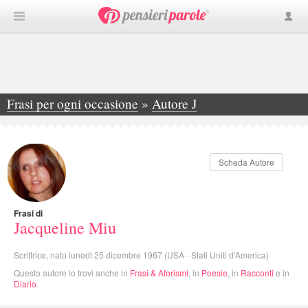
Frasi per ogni occasione
»
Autore J
»
Jacqueline Miu
Scheda Autore
Frasi di
Jacqueline Miu
Scrittrice, nato lunedì 25 dicembre 1967 (USA - Stati Uniti d'America)
Questo autore lo trovi anche in
Frasi & Aforismi
, in
Poesie
, in
Racconti
e in
Diario
.