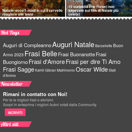
10 curiosità che (forse) non
Natale: ecco 5 modi in cui il cervello
sapevate sui film di Natale più
reagisce alle feste
celebri
Hot Tags
Auguri Natale
Auguri di Compleanno
Buon
Barzellette
Frasi Belle
Frasi Buonanotte
Frasi
Anno 2023
Frasi d'Amore
Frasi per dire Ti Amo
Buongiorno
Frasi Sagge
Oscar Wilde
Kahlil Gibran
Matrimonio
Stati
d'Animo
Newsletter
Rimani in contatto con Noi!
Per te le migliori frasi e aforismi.
Scopri in anteprima i migliori Autori votati dalla Community.
ISCRIVITI
Altri siti