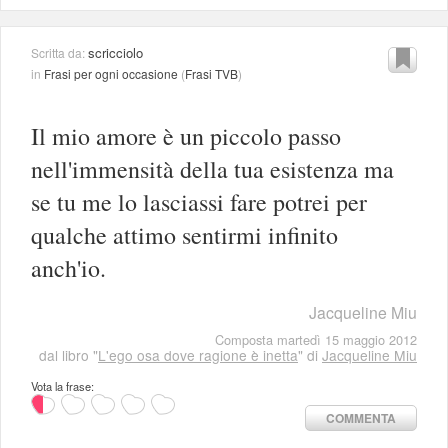
scricciolo
Scritta da:
in
Frasi per ogni occasione
(
Frasi TVB
)
Il mio amore è un piccolo passo
nell'immensità della tua esistenza ma
se tu me lo lasciassi fare potrei per
qualche attimo sentirmi infinito
anch'io.
Jacqueline Miu
Composta martedì 15 maggio 2012
dal libro "
L'ego osa dove ragione è inetta
" di
Jacqueline Miu
Vota la frase:
COMMENTA