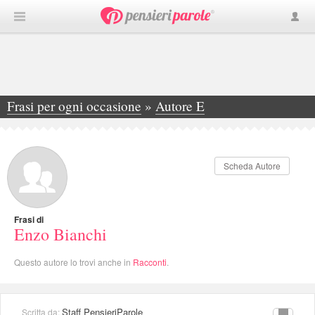
Frasi per ogni occasione
»
Autore E
»
Enzo Bianchi
Scheda Autore
Frasi di
Enzo Bianchi
Questo autore lo trovi anche in
Racconti
.
Staff PensieriParole
Scritta da: