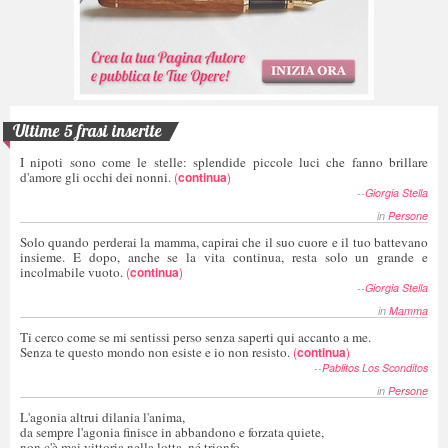
Ultime 5 frasi inserite
I nipoti sono come le stelle: splendide piccole luci che fanno brillare
d'amore gli occhi dei nonni.
(
continua
)
--
Giorgia Stella
in
Persone
Solo quando perderai la mamma, capirai che il suo cuore e il tuo battevano
insieme. E dopo, anche se la vita continua, resta solo un grande e
incolmabile vuoto.
(
continua
)
--
Giorgia Stella
in
Mamma
Ti cerco come se mi sentissi perso senza saperti qui accanto a me.
Senza te questo mondo non esiste e io non resisto.
(
continua
)
--
Pablitos Los Sconditos
in
Persone
L'agonia altrui dilania l'anima,
da sempre l'agonia finisce in abbandono e forzata quiete,
non c'è mai vittoria nella lotta, né trionfo.