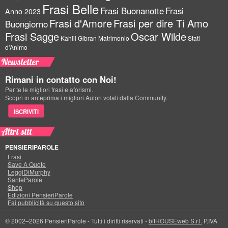
Frasi Belle
Frasi Buonanotte
Frasi
Anno 2023
Frasi d'Amore
Frasi per dire Ti Amo
Buongiorno
Frasi Sagge
Oscar Wilde
Kahlil Gibran
Matrimonio
Stati
d'Animo
Newsletter
Rimani in contatto con Noi!
Per te le migliori frasi e aforismi.
Scopri in anteprima i migliori Autori votati dalla Community.
ISCRIVITI
Altri siti
PENSIERIPAROLE
Frasi
Save A Quote
LeggiDiMurphy
SanteParole
Shop
Edizioni PensieriParole
Fai pubblicità su questo sito
© 2002–2026 PensieriParole - Tutti i diritti riservati -
bitHOUSEweb S.r.l.
P.IVA