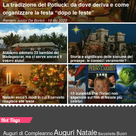
La tradizione del Potluck: da dove deriva e come
organizzare la festa “dopo le feste”
Raniero Junior De Bortoli
- 19 dic 2022
Abbiamo adottato 23 bambini del
Madagascar, ma ci serve ancora il
Storia e significato delle statuine del
vostro aiuto!
presepe: le conosci veramente?
10 curiosità che (forse) non
Natale: ecco 5 modi in cui il cervello
sapevate sui film di Natale più
reagisce alle feste
celebri
Hot Tags
Auguri Natale
Auguri di Compleanno
Buon
Barzellette