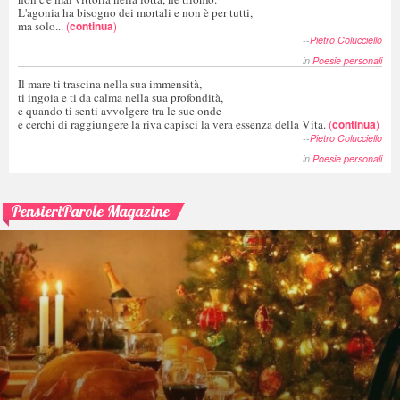
L'agonia ha bisogno dei mortali e non è per tutti,
ma solo...
(
continua
)
--
Pietro Colucciello
in
Poesie personali
Il mare ti trascina nella sua immensità,
ti ingoia e ti da calma nella sua profondità,
e quando ti senti avvolgere tra le sue onde
e cerchi di raggiungere la riva capisci la vera essenza della Vita.
(
continua
)
--
Pietro Colucciello
in
Poesie personali
PensieriParole Magazine