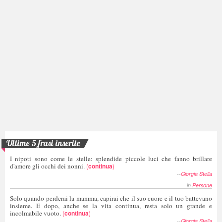
Ultime 5 frasi inserite
I nipoti sono come le stelle: splendide piccole luci che fanno brillare
d'amore gli occhi dei nonni.
(
continua
)
--
Giorgia Stella
in
Persone
Solo quando perderai la mamma, capirai che il suo cuore e il tuo battevano
insieme. E dopo, anche se la vita continua, resta solo un grande e
incolmabile vuoto.
(
continua
)
--
Giorgia Stella