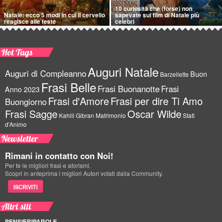
10 curiosità che (forse) non
Natale: ecco 5 modi in cui il cervello
sapevate sui film di Natale più
reagisce alle feste
celebri
Hot Tags
Auguri Natale
Auguri di Compleanno
Buon
Barzellette
Frasi Belle
Frasi Buonanotte
Frasi
Anno 2023
Frasi d'Amore
Frasi per dire Ti Amo
Buongiorno
Frasi Sagge
Oscar Wilde
Kahlil Gibran
Matrimonio
Stati
d'Animo
Newsletter
Rimani in contatto con Noi!
Per te le migliori frasi e aforismi.
Scopri in anteprima i migliori Autori votati dalla Community.
ISCRIVITI
Altri siti
PENSIERIPAROLE