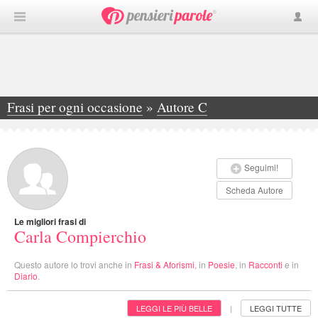
Frasi per ogni occasione
»
Autore C
»
Carla Compierchio
Seguimi!
Scheda Autore
Le migliori frasi di
Carla Compierchio
Questo autore lo trovi anche in
Frasi & Aforismi
, in
Poesie
, in
Racconti
e in
Diario
.
LEGGI LE PIÙ BELLE
LEGGI TUTTE
|