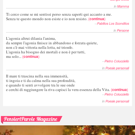
in
Mamma
Ti cerco come se mi sentissi perso senza saperti qui accanto a me.
Senza te questo mondo non esiste e io non resisto.
(
continua
)
--
Pablitos Los Sconditos
in
Persone
L'agonia altrui dilania l'anima,
da sempre l'agonia finisce in abbandono e forzata quiete,
non c'è mai vittoria nella lotta, né trionfo.
L'agonia ha bisogno dei mortali e non è per tutti,
ma solo...
(
continua
)
--
Pietro Colucciello
in
Poesie personali
Il mare ti trascina nella sua immensità,
ti ingoia e ti da calma nella sua profondità,
e quando ti senti avvolgere tra le sue onde
e cerchi di raggiungere la riva capisci la vera essenza della Vita.
(
continua
)
--
Pietro Colucciello
in
Poesie personali
PensieriParole Magazine