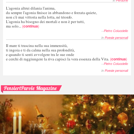
in
Persone
L'agonia altrui dilania l'anima,
da sempre l'agonia finisce in abbandono e forzata quiete,
non c'è mai vittoria nella lotta, né trionfo.
L'agonia ha bisogno dei mortali e non è per tutti,
ma solo...
(
continua
)
--
Pietro Colucciello
in
Poesie personali
Il mare ti trascina nella sua immensità,
ti ingoia e ti da calma nella sua profondità,
e quando ti senti avvolgere tra le sue onde
e cerchi di raggiungere la riva capisci la vera essenza della Vita.
(
continua
)
--
Pietro Colucciello
in
Poesie personali
PensieriParole Magazine