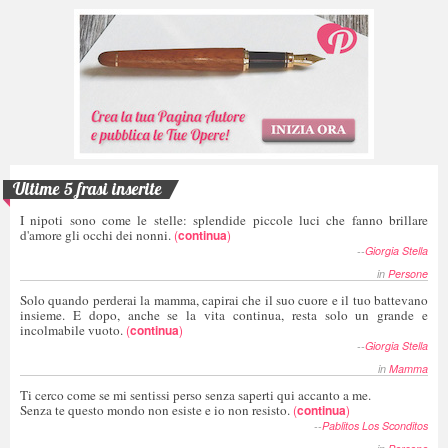
Ultime 5 frasi inserite
I nipoti sono come le stelle: splendide piccole luci che fanno brillare
d'amore gli occhi dei nonni.
(
continua
)
--
Giorgia Stella
in
Persone
Solo quando perderai la mamma, capirai che il suo cuore e il tuo battevano
insieme. E dopo, anche se la vita continua, resta solo un grande e
incolmabile vuoto.
(
continua
)
--
Giorgia Stella
in
Mamma
Ti cerco come se mi sentissi perso senza saperti qui accanto a me.
Senza te questo mondo non esiste e io non resisto.
(
continua
)
--
Pablitos Los Sconditos