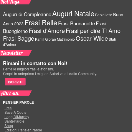
Hot Tags
Auguri Natale
Auguri di Compleanno
Buon
Barzellette
Frasi Belle
Frasi Buonanotte
Frasi
Anno 2023
Frasi d'Amore
Frasi per dire Ti Amo
Buongiorno
Frasi Sagge
Oscar Wilde
Kahlil Gibran
Matrimonio
Stati
d'Animo
Newsletter
Rimani in contatto con Noi!
Per te le migliori frasi e aforismi.
Scopri in anteprima i migliori Autori votati dalla Community.
ISCRIVITI
Altri siti
PENSIERIPAROLE
Frasi
Save A Quote
LeggiDiMurphy
SanteParole
Shop
Edizioni PensieriParole