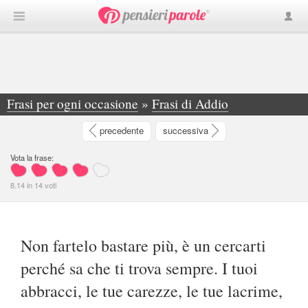
Frasi per ogni occasione
»
Frasi di Addio
»
Non fartelo bastare più, è un cercarti perché... - Carla Compierchio
precedente
successiva
Vota la frase:
8.14
in
14
voti
Non fartelo bastare più, è un cercarti
perché sa che ti trova sempre. I tuoi
abbracci, le tue carezze, le tue lacrime,