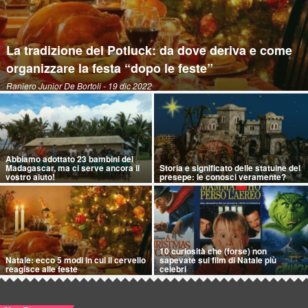
La tradizione del Potluck: da dove deriva e come
organizzare la festa “dopo le feste”
Raniero Junior De Bortoli
- 19 dic 2022
Abbiamo adottato 23 bambini del
Madagascar, ma ci serve ancora il
Storia e significato delle statuine del
vostro aiuto!
presepe: le conosci veramente?
10 curiosità che (forse) non
Natale: ecco 5 modi in cui il cervello
sapevate sui film di Natale più
reagisce alle feste
celebri