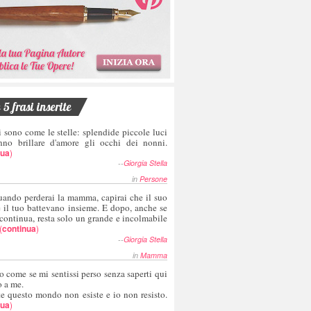
5 frasi inserite
i sono come le stelle: splendide piccole luci
nno brillare d'amore gli occhi dei nonni.
nua
)
--
Giorgia Stella
in
Persone
uando perderai la mamma, capirai che il suo
e il tuo battevano insieme. E dopo, anche se
 continua, resta solo un grande e incolmabile
(
continua
)
--
Giorgia Stella
in
Mamma
o come se mi sentissi perso senza saperti qui
o a me.
te questo mondo non esiste e io non resisto.
nua
)