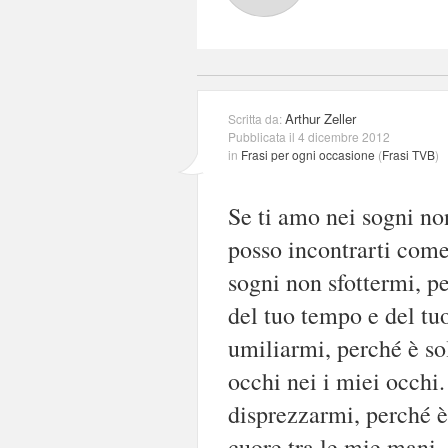
Arthur Zeller
Scritta da:
Pubblicata il 4 dicembre 2012
in
Frasi per ogni occasione
(
Frasi TVB
)
Se ti amo nei sogni no
posso incontrarti come 
sogni non sfottermi, pe
del tuo tempo e del tu
umiliarmi, perché è sol
occhi nei i miei occhi
disprezzarmi, perché è 
cuore tra le mie mani.