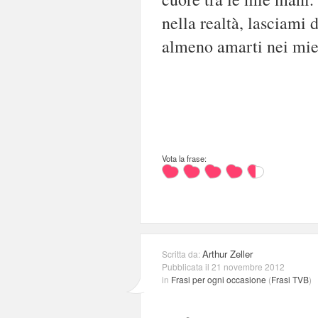
nella realtà, lasciami 
almeno amarti nei mie
Vota la frase:
Arthur Zeller
Scritta da:
Pubblicata il 21 novembre 2012
in
Frasi per ogni occasione
(
Frasi TVB
)