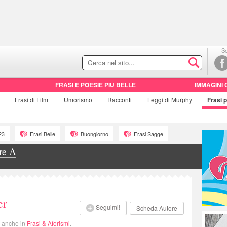
Se
FRASI E POESIE PIÙ BELLE
IMMAGINI 
Frasi di
Film
Umorismo
Racconti
Leggi di Murphy
Frasi
p
23
Frasi Belle
Buongiorno
Frasi Sagge
re A
er
Seguimi!
Scheda Autore
i anche in
Frasi & Aforismi
.