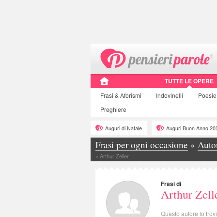
TUTTE LE OPERE
Frasi
& Aforismi
Indovinelli
Poesie
Preghiere
Auguri di Natale
Auguri Buon Anno 20
Frasi per ogni occasione
»
Auto
»
Arthur Zeller
Frasi di
Arthur Zell
Questo autore lo trov