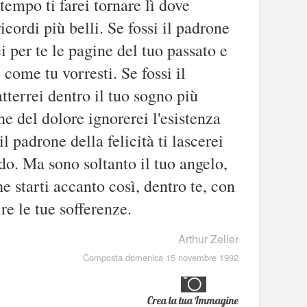
 tempo ti farei tornare lì dove
icordi più belli. Se fossi il padrone
ei per te le pagine del tuo passato e
e come tu vorresti. Se fossi il
atterrei dentro il tuo sogno più
one del dolore ignorerei l'esistenza
il padrone della felicità ti lascerei
o. Ma sono soltanto il tuo angelo,
he starti accanto così, dentro te, con
re le tue sofferenze.
Arthur Zeller
Composta domenica 15 novembre 1992
Crea la tua Immagine