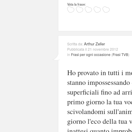
Vota la frase:
Arthur Zeller
Scritta da:
Pubblicata il 21 novembre 2012
in
Frasi per ogni occasione
(
Frasi TVB
)
Ho provato in tutti i m
stanno impossessando d
superficiali fino ad arr
primo giorno la tua vo
scivolandomi sull'anim
giorno l'eco della tua 
inattesi quanto improba