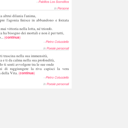
--
Pablitos Los Sconditos
in
Persone
a altrui dilania l'anima,
pre l'agonia finisce in abbandono e forzata
 mai vittoria nella lotta, né trionfo.
a ha bisogno dei mortali e non è per tutti,
...
(
continua
)
--
Pietro Colucciello
in
Poesie personali
 ti trascina nella sua immensità,
ia e ti da calma nella sua profondità,
o ti senti avvolgere tra le sue onde
hi di raggiungere la riva capisci la vera
 della Vita.
(
continua
)
--
Pietro Colucciello
in
Poesie personali