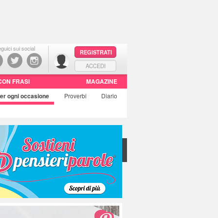
guici sui social
REGISTRATI
ACCEDI
CON FRASI
MAGAZINE
er ogni occasione
Proverbi
Diario