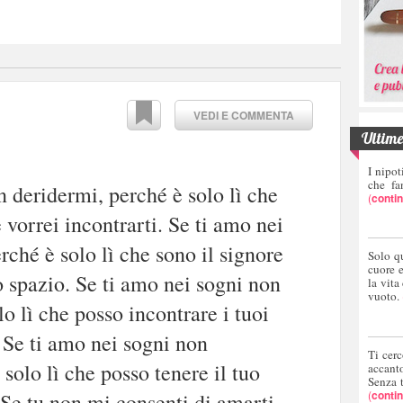
VEDI E COMMENTA
Ultime 
I nipot
che fa
n deridermi, perché è solo lì che
(
conti
vorrei incontrarti. Se ti amo nei
rché è solo lì che sono il signore
Solo q
cuore 
o spazio. Se ti amo nei sogni non
la vita
vuoto.
o lì che posso incontrare i tuoi
. Se ti amo nei sogni non
Ti cerc
solo lì che posso tenere il tuo
accant
Senza 
(
conti
 Se tu non mi consenti di amarti