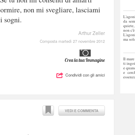
dormire, non mi svegliare, lasciami
L'agoni
i sogni.
da sem
quiete,
non c'è
Arthur Zeller
L'agoni
ma solo
Composta martedì 27 novembre 2012
Il mare
Crea la tua Immagine
ti ingo
e quand
e cerc
Condividi con gli amici
essenza
VEDI E COMMENTA