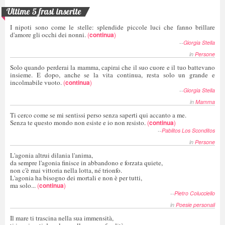
Ultime 5 frasi inserite
I nipoti sono come le stelle: splendide piccole luci che fanno brillare
d'amore gli occhi dei nonni.
(
continua
)
--
Giorgia Stella
in
Persone
Solo quando perderai la mamma, capirai che il suo cuore e il tuo battevano
insieme. E dopo, anche se la vita continua, resta solo un grande e
incolmabile vuoto.
(
continua
)
--
Giorgia Stella
in
Mamma
Ti cerco come se mi sentissi perso senza saperti qui accanto a me.
Senza te questo mondo non esiste e io non resisto.
(
continua
)
--
Pablitos Los Sconditos
in
Persone
L'agonia altrui dilania l'anima,
da sempre l'agonia finisce in abbandono e forzata quiete,
non c'è mai vittoria nella lotta, né trionfo.
L'agonia ha bisogno dei mortali e non è per tutti,
ma solo...
(
continua
)
--
Pietro Colucciello
in
Poesie personali
Il mare ti trascina nella sua immensità,