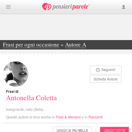
Frasi per ogni occasione
»
Autore A
»
Antonella Coletta
Seguimi!
Scheda Autore
Frasi di
Antonella Coletta
Insegnante, nato (Italia)
Questo autore lo trovi anche in
Frasi & Aforismi
e in
Racconti
.
LEGGI LE PIÙ BELLE
LEGGI TUTTE
|