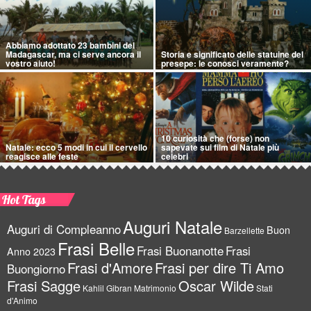
Abbiamo adottato 23 bambini del
Madagascar, ma ci serve ancora il
Storia e significato delle statuine del
vostro aiuto!
presepe: le conosci veramente?
10 curiosità che (forse) non
Natale: ecco 5 modi in cui il cervello
sapevate sui film di Natale più
reagisce alle feste
celebri
Hot Tags
Auguri Natale
Auguri di Compleanno
Buon
Barzellette
Frasi Belle
Frasi Buonanotte
Frasi
Anno 2023
Frasi d'Amore
Frasi per dire Ti Amo
Buongiorno
Frasi Sagge
Oscar Wilde
Kahlil Gibran
Matrimonio
Stati
d'Animo