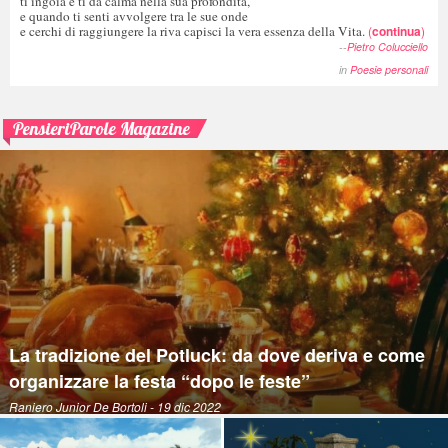
ti ingoia e ti da calma nella sua profondità,
e quando ti senti avvolgere tra le sue onde
e cerchi di raggiungere la riva capisci la vera essenza della Vita.
(
continua
)
--
Pietro Colucciello
in
Poesie personali
PensieriParole Magazine
La tradizione del Potluck: da dove deriva e come
organizzare la festa “dopo le feste”
Raniero Junior De Bortoli
- 19 dic 2022