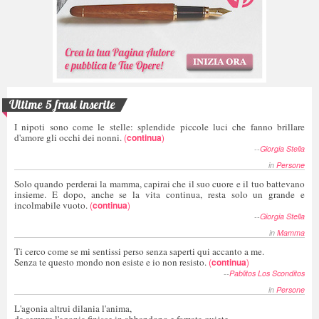
Ultime 5 frasi inserite
I nipoti sono come le stelle: splendide piccole luci che fanno brillare
d'amore gli occhi dei nonni.
(
continua
)
--
Giorgia Stella
in
Persone
Solo quando perderai la mamma, capirai che il suo cuore e il tuo battevano
insieme. E dopo, anche se la vita continua, resta solo un grande e
incolmabile vuoto.
(
continua
)
--
Giorgia Stella
in
Mamma
Ti cerco come se mi sentissi perso senza saperti qui accanto a me.
Senza te questo mondo non esiste e io non resisto.
(
continua
)
--
Pablitos Los Sconditos
in
Persone
L'agonia altrui dilania l'anima,
da sempre l'agonia finisce in abbandono e forzata quiete,