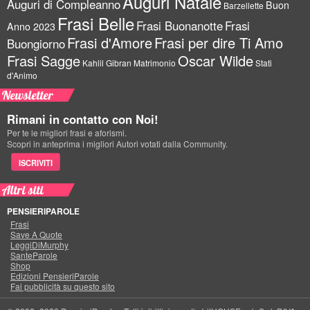
Auguri Natale
Auguri di Compleanno
Buon
Barzellette
Frasi Belle
Frasi Buonanotte
Frasi
Anno 2023
Frasi d'Amore
Frasi per dire Ti Amo
Buongiorno
Frasi Sagge
Oscar Wilde
Kahlil Gibran
Matrimonio
Stati
d'Animo
Newsletter
Rimani in contatto con Noi!
Per te le migliori frasi e aforismi.
Scopri in anteprima i migliori Autori votati dalla Community.
ISCRIVITI
Altri siti
PENSIERIPAROLE
Frasi
Save A Quote
LeggiDiMurphy
SanteParole
Shop
Edizioni PensieriParole
Fai pubblicità su questo sito