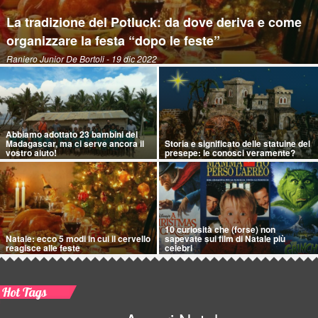
La tradizione del Potluck: da dove deriva e come
organizzare la festa “dopo le feste”
Raniero Junior De Bortoli
- 19 dic 2022
Abbiamo adottato 23 bambini del
Madagascar, ma ci serve ancora il
Storia e significato delle statuine del
vostro aiuto!
presepe: le conosci veramente?
10 curiosità che (forse) non
Natale: ecco 5 modi in cui il cervello
sapevate sui film di Natale più
reagisce alle feste
celebri
Hot Tags