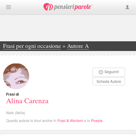
Frasi per ogni occasione
»
Autore A
»
Alina Carenza
Seguimi!
Scheda Autore
Frasi di
Alina Carenza
Nato (Italia)
Questo autore lo trovi anche in
Frasi & Aforismi
e in
Poesie
.