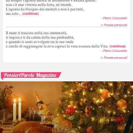
non c'è mai vittoria nella lotta, né trionfo.
L'agonia ha bisogno dei mortali e non è per tutti,
ma solo...
(
continua
)
--
Pietro Colucciello
in
Poesie personali
Il mare ti trascina nella sua immensità,
ti ingoia e ti da calma nella sua profondità,
e quando ti senti avvolgere tra le sue onde
e cerchi di raggiungere la riva capisci la vera essenza della Vita.
(
continua
)
--
Pietro Colucciello
in
Poesie personali
PensieriParole Magazine