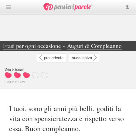
Frasi per ogni occasione
»
Auguri di Compleanno
»
I tuoi, sono gli anni più belli, goditi la... - Giorgio De Luca
precedente
successiva
Vota la frase:
6.33
in
27
voti
I tuoi, sono gli anni più belli, goditi la
vita con spensieratezza e rispetto verso
essa. Buon compleanno.