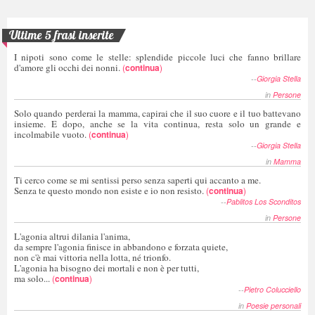
Ultime 5 frasi inserite
I nipoti sono come le stelle: splendide piccole luci che fanno brillare
d'amore gli occhi dei nonni.
(
continua
)
--
Giorgia Stella
in
Persone
Solo quando perderai la mamma, capirai che il suo cuore e il tuo battevano
insieme. E dopo, anche se la vita continua, resta solo un grande e
incolmabile vuoto.
(
continua
)
--
Giorgia Stella
in
Mamma
Ti cerco come se mi sentissi perso senza saperti qui accanto a me.
Senza te questo mondo non esiste e io non resisto.
(
continua
)
--
Pablitos Los Sconditos
in
Persone
L'agonia altrui dilania l'anima,
da sempre l'agonia finisce in abbandono e forzata quiete,
non c'è mai vittoria nella lotta, né trionfo.
L'agonia ha bisogno dei mortali e non è per tutti,
ma solo...
(
continua
)
--
Pietro Colucciello
in
Poesie personali