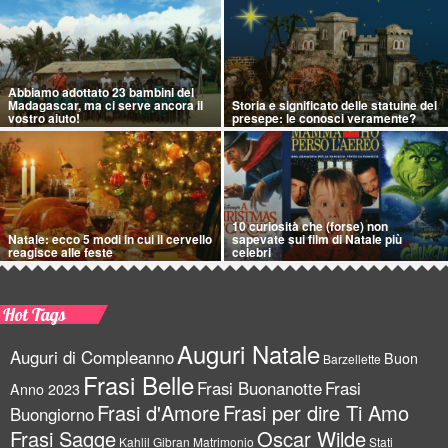
Abbiamo adottato 23 bambini del
Madagascar, ma ci serve ancora il
Storia e significato delle statuine del
vostro aiuto!
presepe: le conosci veramente?
10 curiosità che (forse) non
Natale: ecco 5 modi in cui il cervello
sapevate sui film di Natale più
reagisce alle feste
celebri
Hot Tags
Auguri Natale
Auguri di Compleanno
Buon
Barzellette
Frasi Belle
Frasi Buonanotte
Frasi
Anno 2023
Frasi d'Amore
Frasi per dire Ti Amo
Buongiorno
Frasi Sagge
Oscar Wilde
Kahlil Gibran
Matrimonio
Stati