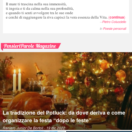
Il mare ti trascina nella sua immensità,
ti ingoia e ti da calma nella sua profondità,
e quando ti senti avvolgere tra le sue onde
e cerchi di raggiungere la riva capisci la vera essenza della Vita.
(
continua
)
--
Pietro Colucciello
in
Poesie personali
PensieriParole Magazine
La tradizione del Potluck: da dove deriva e come
organizzare la festa “dopo le feste”
Raniero Junior De Bortoli
- 19 dic 2022