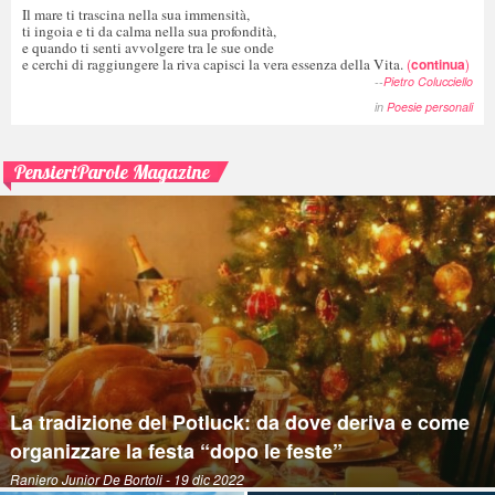
Il mare ti trascina nella sua immensità,
ti ingoia e ti da calma nella sua profondità,
e quando ti senti avvolgere tra le sue onde
e cerchi di raggiungere la riva capisci la vera essenza della Vita.
(
continua
)
--
Pietro Colucciello
in
Poesie personali
PensieriParole Magazine
La tradizione del Potluck: da dove deriva e come
organizzare la festa “dopo le feste”
Raniero Junior De Bortoli
- 19 dic 2022