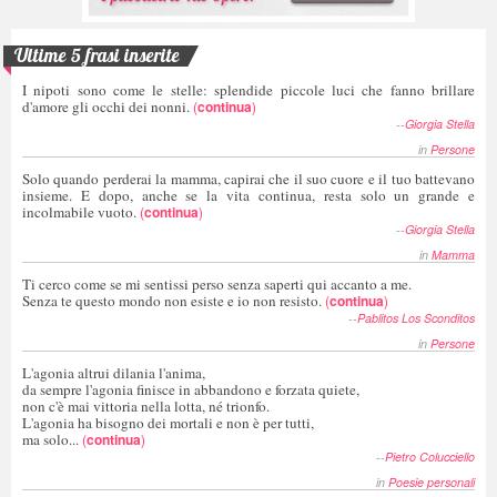
Ultime 5 frasi inserite
I nipoti sono come le stelle: splendide piccole luci che fanno brillare
d'amore gli occhi dei nonni.
(
continua
)
--
Giorgia Stella
in
Persone
Solo quando perderai la mamma, capirai che il suo cuore e il tuo battevano
insieme. E dopo, anche se la vita continua, resta solo un grande e
incolmabile vuoto.
(
continua
)
--
Giorgia Stella
in
Mamma
Ti cerco come se mi sentissi perso senza saperti qui accanto a me.
Senza te questo mondo non esiste e io non resisto.
(
continua
)
--
Pablitos Los Sconditos
in
Persone
L'agonia altrui dilania l'anima,
da sempre l'agonia finisce in abbandono e forzata quiete,
non c'è mai vittoria nella lotta, né trionfo.
L'agonia ha bisogno dei mortali e non è per tutti,
ma solo...
(
continua
)
--
Pietro Colucciello
in
Poesie personali