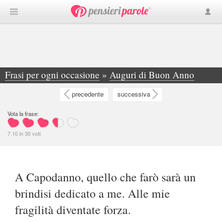
Frasi per ogni occasione
»
Auguri di Buon Anno
»
A Capodanno, quello che farò sarà un brindisi... - Giorgia Stella
precedente
successiva
Vota la frase:
7.10
in
30
voti
A Capodanno, quello che farò sarà un
brindisi dedicato a me. Alle mie
fragilità diventate forza.