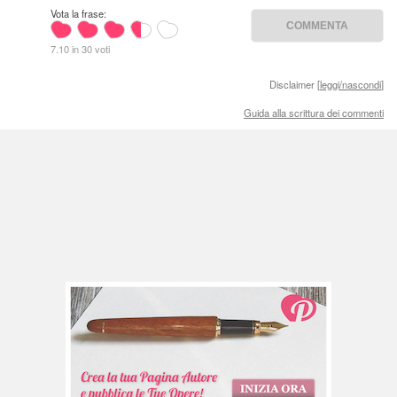
Vota la frase:
7.10 in 30 voti
Disclaimer [
leggi/nascondi
]
Guida alla scrittura dei commenti