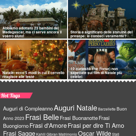
Abbiamo adottato 23 bambini del
Madagascar, ma ci serve ancora il
Storia e significato delle statuine del
vostro aiuto!
presepe: le conosci veramente?
10 curiosità che (forse) non
Natale: ecco 5 modi in cui il cervello
sapevate sui film di Natale più
reagisce alle feste
celebri
Hot Tags
Auguri Natale
Auguri di Compleanno
Buon
Barzellette
Frasi Belle
Frasi Buonanotte
Frasi
Anno 2023
Frasi d'Amore
Frasi per dire Ti Amo
Buongiorno
Frasi Sagge
Oscar Wilde
Kahlil Gibran
Matrimonio
Stati