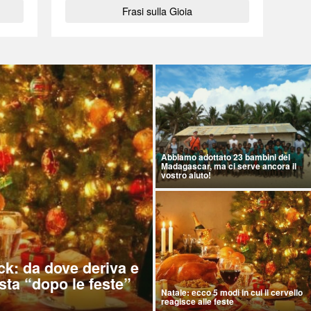
Frasi sulla Gioia
Abbiamo adottato 23 bambini del
Madagascar, ma ci serve ancora il
vostro aiuto!
ck: da dove deriva e
sta “dopo le feste”
Natale: ecco 5 modi in cui il cervello
reagisce alle feste