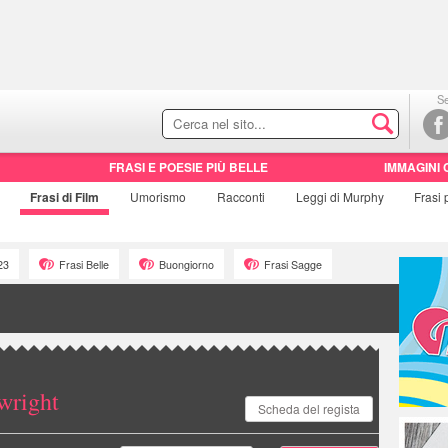
Se
FRASI E POESIE PIÙ BELLE
IMMAGINI 
Frasi di
Film
Umorismo
Racconti
Leggi di Murphy
Frasi
23
Frasi Belle
Buongiorno
Frasi Sagge
wright
Scheda del regista