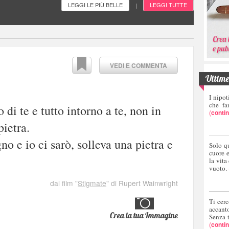
LEGGI LE PIÙ BELLE
LEGGI TUTTE
|
VEDI E COMMENTA
Ultime 
I nipot
che fa
 di te e tutto intorno a te, non in
(
conti
pietra.
o e io ci sarò, solleva una pietra e
Solo q
cuore 
la vita
vuoto.
dal film "
Stigmate
" di Rupert Wainwright
Ti cerc
accant
Crea la tua Immagine
Senza 
(
conti