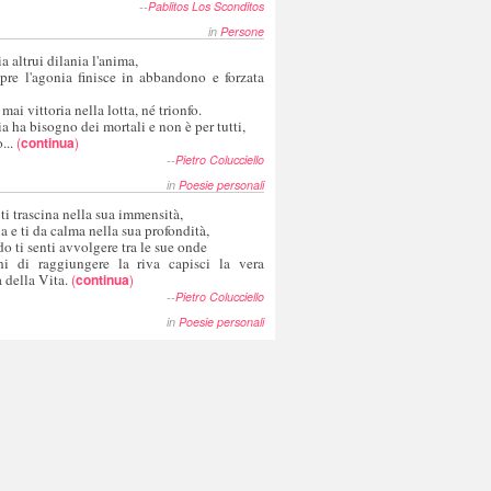
--
Pablitos Los Sconditos
in
Persone
a altrui dilania l'anima,
pre l'agonia finisce in abbandono e forzata
 mai vittoria nella lotta, né trionfo.
a ha bisogno dei mortali e non è per tutti,
...
(
continua
)
--
Pietro Colucciello
in
Poesie personali
 ti trascina nella sua immensità,
ia e ti da calma nella sua profondità,
o ti senti avvolgere tra le sue onde
hi di raggiungere la riva capisci la vera
 della Vita.
(
continua
)
--
Pietro Colucciello
in
Poesie personali