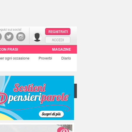
guici sui social
REGISTRATI
ACCEDI
CON FRASI
MAGAZINE
per ogni occasione
Proverbi
Diario