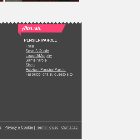
Altri siti
PENSIERIPAROLE
Frasi
Save A Quote
LeggiDiMurphy
SanteParole
Shop
Edizioni PensieriParole
Fai pubblicità su questo sito
s
|
Privacy e Cookie
|
Termini d'uso
|
Contattaci