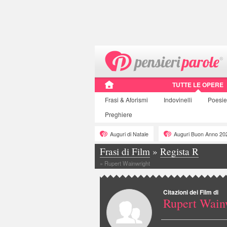
TUTTE LE OPERE
Frasi
& Aforismi
Indovinelli
Poesie
Preghiere
Auguri di Natale
Auguri Buon Anno 20
Frasi di Film
»
Regista R
»
Rupert Wainwright
Citazioni dei Film di
Rupert Wain