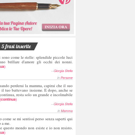
5 frasi inserite
i sono come le stelle: splendide piccole luci
nno brillare d'amore gli occhi dei nonni.
nua
)
--
Giorgia Stella
in
Persone
uando perderai la mamma, capirai che il suo
e il tuo battevano insieme. E dopo, anche se
 continua, resta solo un grande e incolmabile
(
continua
)
--
Giorgia Stella
in
Mamma
o come se mi sentissi perso senza saperti qui
o a me.
te questo mondo non esiste e io non resisto.
nua
)