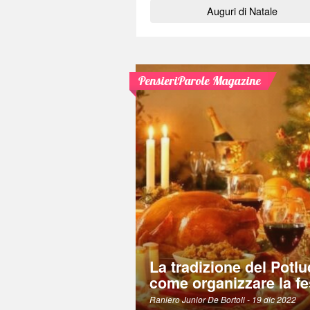
Auguri di Natale
PensieriParole Magazine
La tradizione del Potlu
come organizzare la fe
Raniero Junior De Bortoli
- 19 dic 2022