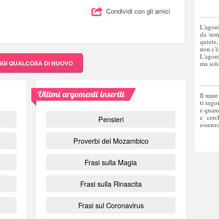
Condividi con gli amici
L'agoni
da sem
quiete,
non c'è
L'agoni
GGI QUALCOSA DI NUOVO
ma solo
Ultimi argomenti inseriti
Il mare
ti ingo
e quand
e cerc
Pensieri
essenza
Proverbi del Mozambico
Frasi sulla Magia
Frasi sulla Rinascita
Frasi sul Coronavirus