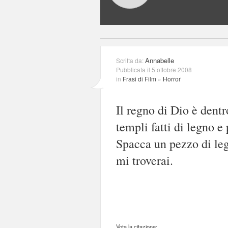
Annabelle
Scritta da:
Pubblicata il 5 ottobre 2008
in
Frasi di Film
»
Horror
Il regno di Dio è dentro
templi fatti di legno e 
Spacca un pezzo di legn
mi troverai.
Vota la citazione: