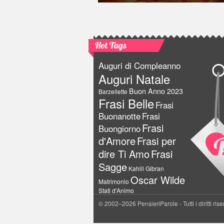
Hot Tags
Auguri di Compleanno
Auguri Natale
Buon Anno 2023
Barzellette
Frasi Belle
Frasi
Buonanotte
Frasi
Frasi
Buongiorno
d'Amore
Frasi per
dire Ti Amo
Frasi
Sagge
Kahlil Gibran
Oscar Wilde
Matrimonio
Stati d'Animo
© 2002–2026 PensieriParole - Tutti i diritti rise