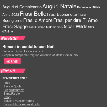
Auguri Natale
Auguri di Compleanno
Buon
Barzellette
Frasi Belle
Frasi Buonanotte
Frasi
Anno 2023
Frasi d'Amore
Frasi per dire Ti Amo
Buongiorno
Frasi Sagge
Oscar Wilde
Kahlil Gibran
Matrimonio
Stati
d'Animo
Newsletter
Rimani in contatto con Noi!
Per te le migliori frasi e aforismi.
Scopri in anteprima i migliori Autori votati dalla Community.
ISCRIVITI
Altri siti
PENSIERIPAROLE
Frasi
Save A Quote
LeggiDiMurphy
SanteParole
Shop
Edizioni PensieriParole
Fai pubblicità su questo sito