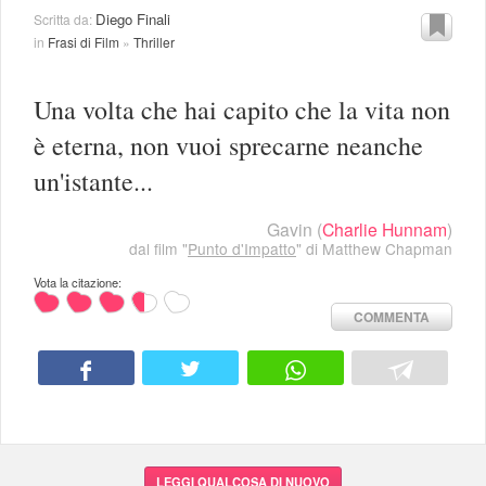
Diego Finali
Scritta da:
in
Frasi di Film
»
Thriller
Una volta che hai capito che la vita non
è eterna, non vuoi sprecarne neanche
un'istante...
Gavin
(
Charlie Hunnam
)
dal film "
Punto d'Impatto
" di Matthew Chapman
Vota la citazione:
COMMENTA
LEGGI QUALCOSA DI NUOVO