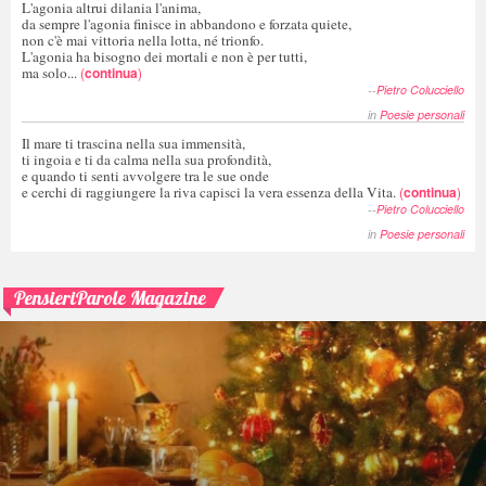
L'agonia altrui dilania l'anima,
da sempre l'agonia finisce in abbandono e forzata quiete,
non c'è mai vittoria nella lotta, né trionfo.
L'agonia ha bisogno dei mortali e non è per tutti,
ma solo...
(
continua
)
--
Pietro Colucciello
in
Poesie personali
Il mare ti trascina nella sua immensità,
ti ingoia e ti da calma nella sua profondità,
e quando ti senti avvolgere tra le sue onde
e cerchi di raggiungere la riva capisci la vera essenza della Vita.
(
continua
)
--
Pietro Colucciello
in
Poesie personali
PensieriParole Magazine