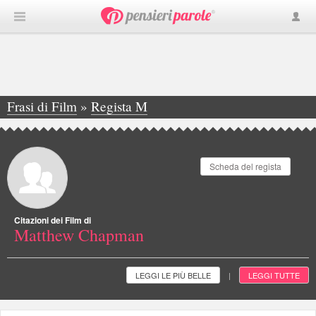
Frasi di Film
»
Regista M
»
Matthew Chapman
Scheda del regista
Citazioni dei Film di
Matthew Chapman
LEGGI LE PIÙ BELLE
LEGGI TUTTE
|