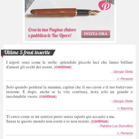
Ultime 5 frasi inserite
I nipoti sono come le stelle: splendide piccole luci che fanno brillare
d'amore gli occhi dei nonni.
(
continua
)
--
Giorgia Stella
in
Persone
Solo quando perderai la mamma, capirai che il suo cuore e il tuo battevano
insieme. E dopo, anche se la vita continua, resta solo un grande e
incolmabile vuoto.
(
continua
)
--
Giorgia Stella
in
Mamma
Ti cerco come se mi sentissi perso senza saperti qui accanto a me.
Senza te questo mondo non esiste e io non resisto.
(
continua
)
--
Pablitos Los Sconditos
in
Persone