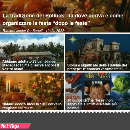
La tradizione del Potluck: da dove deriva e come
organizzare la festa “dopo le feste”
Raniero Junior De Bortoli
- 19 dic 2022
Abbiamo adottato 23 bambini del
Madagascar, ma ci serve ancora il
Storia e significato delle statuine del
vostro aiuto!
presepe: le conosci veramente?
10 curiosità che (forse) non
Natale: ecco 5 modi in cui il cervello
sapevate sui film di Natale più
reagisce alle feste
celebri
Hot Tags