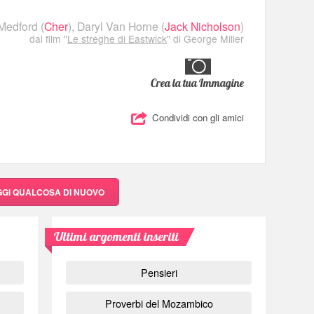
Medford
(
Cher
),
Daryl Van Horne
(
Jack Nicholson
)
dal film "
Le streghe di Eastwick
" di George Miller
Crea la tua Immagine
Condividi con gli amici
GGI QUALCOSA DI NUOVO
Ultimi argomenti inseriti
Pensieri
Proverbi del Mozambico