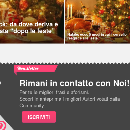
ck: da dove deriva e
sta “dopo le feste”
Natale: ecco 5 modi in cui il cervello
reagisce alle feste
Newsletter
Rimani in contatto con Noi!
Per te le migliori frasi e aforismi.
Scopri in anteprima i migliori Autori votati dalla
Community.
ISCRIVITI