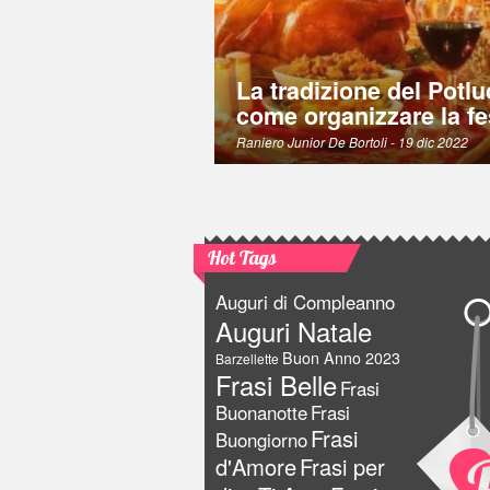
La tradizione del Potlu
come organizzare la fe
Raniero Junior De Bortoli
- 19 dic 2022
Hot Tags
Auguri di Compleanno
Auguri Natale
Buon Anno 2023
Barzellette
Frasi Belle
Frasi
Buonanotte
Frasi
Frasi
Buongiorno
d'Amore
Frasi per