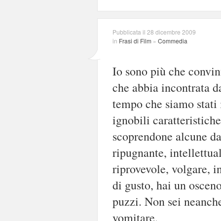
Pubblicata il 28 dicembre 2009
in
Frasi di Film
»
Commedia
Io sono più che convin
che abbia incontrata d
tempo che siamo stati 
ignobili caratteristich
scoprendone alcune dav
ripugnante, intellettu
riprovevole, volgare, in
di gusto, hai un osceno
puzzi. Non sei neanche
vomitare.