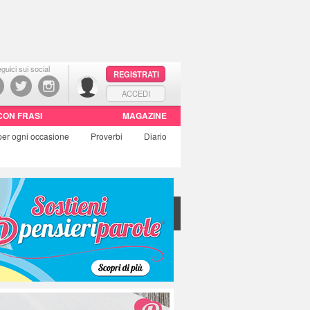
guici sui social
REGISTRATI
ACCEDI
CON FRASI
MAGAZINE
per ogni occasione
Proverbi
Diario