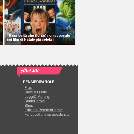
10 curiosità che (forse) non sapevate
sui film di Natale più celebri
Altri siti
PENSIERIPAROLE
Frasi
Save A Quote
LeggiDiMurphy
SanteParole
Shop
Edizioni PensieriParole
Fai pubblicità su questo sito