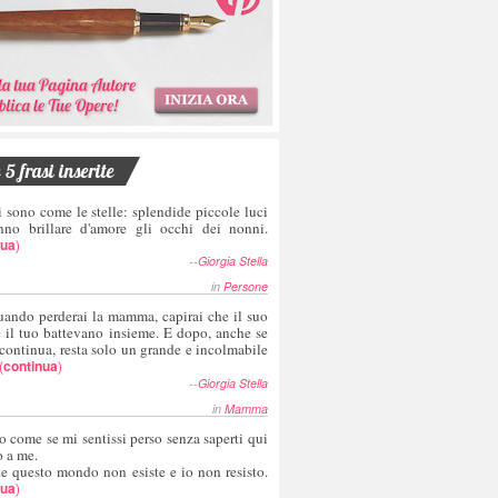
5 frasi inserite
i sono come le stelle: splendide piccole luci
nno brillare d'amore gli occhi dei nonni.
nua
)
--
Giorgia Stella
in
Persone
uando perderai la mamma, capirai che il suo
e il tuo battevano insieme. E dopo, anche se
 continua, resta solo un grande e incolmabile
(
continua
)
--
Giorgia Stella
in
Mamma
o come se mi sentissi perso senza saperti qui
o a me.
te questo mondo non esiste e io non resisto.
nua
)