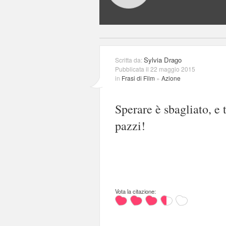
Sylvia Drago
Scritta da:
Pubblicata il 22 maggio 2015
in
Frasi di Film
»
Azione
Sperare è sbagliato, e 
pazzi!
Vota la citazione: