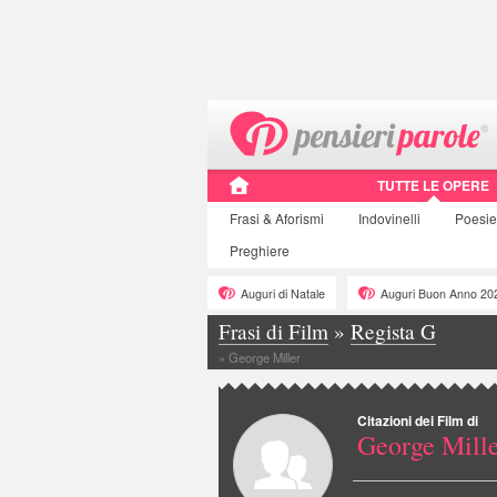
TUTTE LE OPERE
Frasi
& Aforismi
Indovinelli
Poesie
Preghiere
Auguri di Natale
Auguri Buon Anno 20
Frasi di Film
»
Regista G
»
George Miller
Citazioni dei Film di
George Mill