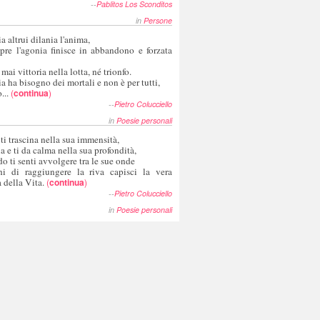
--
Pablitos Los Sconditos
in
Persone
a altrui dilania l'anima,
pre l'agonia finisce in abbandono e forzata
 mai vittoria nella lotta, né trionfo.
a ha bisogno dei mortali e non è per tutti,
...
(
continua
)
--
Pietro Colucciello
in
Poesie personali
 ti trascina nella sua immensità,
ia e ti da calma nella sua profondità,
o ti senti avvolgere tra le sue onde
hi di raggiungere la riva capisci la vera
 della Vita.
(
continua
)
--
Pietro Colucciello
in
Poesie personali