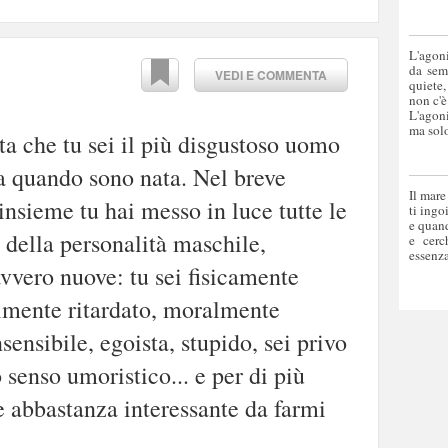
L'agoni
da sem
VEDI E COMMENTA
quiete,
non c'è
L'agoni
ma solo
ta che tu sei il più disgustoso uomo
a quando sono nata. Nel breve
Il mare
insieme tu hai messo in luce tutte le
ti ingo
e quand
e della personalità maschile,
e cerc
essenza
vero nuove: tu sei fisicamente
almente ritardato, moralmente
sensibile, egoista, stupido, sei privo
 senso umoristico... e per di più
 abbastanza interessante da farmi