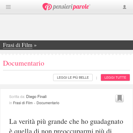
Frasi di Film
»
Documentario
Documentario
LEGGI LE PIÙ BELLE
LEGGI TUTTE
|
Diego Finali
Scritta da:
in
Frasi di Film
»
Documentario
La verità più grande che ho guadagnato
è quella di non preoccuparmi più di