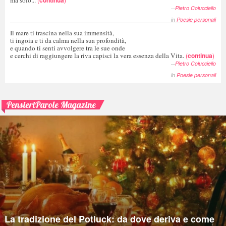
ma solo...
continua
--
Pietro Colucciello
in
Poesie personali
Il mare ti trascina nella sua immensità,
ti ingoia e ti da calma nella sua profondità,
e quando ti senti avvolgere tra le sue onde
e cerchi di raggiungere la riva capisci la vera essenza della Vita.
(
continua
)
--
Pietro Colucciello
in
Poesie personali
PensieriParole Magazine
La tradizione del Potluck: da dove deriva e come