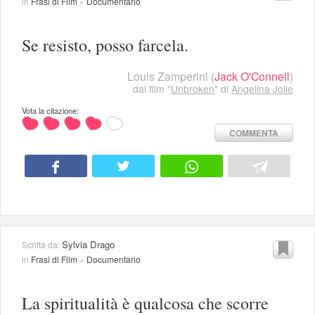
in
Frasi di Film
»
Documentario
Se resisto, posso farcela.
Louis Zamperini
(
Jack O'Connell
)
dal film "
Unbroken
" di
Angelina Jolie
Vota la citazione:
COMMENTA
Sylvia Drago
Scritta da:
in
Frasi di Film
»
Documentario
La spiritualità è qualcosa che scorre