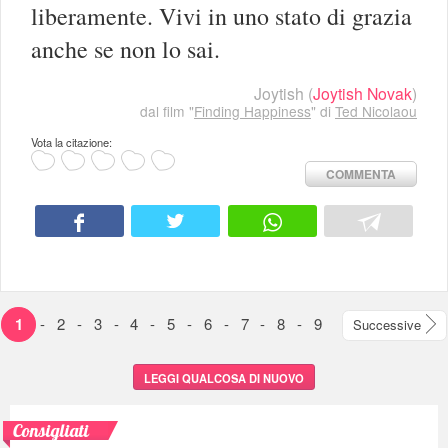
liberamente. Vivi in uno stato di grazia
anche se non lo sai.
Joytish
(
Joytish Novak
)
dal film "
Finding Happiness
" di
Ted Nicolaou
Vota la citazione:
COMMENTA
1
-
2
-
3
-
4
-
5
-
6
-
7
-
8
-
9
Successive
LEGGI QUALCOSA DI NUOVO
Consigliati