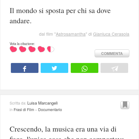
Il mondo si sposta per chi sa dove
andare.
dal film "
Astrosamantha
" di
Gianluca Cerasola
Vota la citazione:
COMMENTA
Luisa Marcangeli
Scritta da:
in
Frasi di Film
»
Documentario
Crescendo, la musica era una via di
fuga, l'unica cosa che non comportava