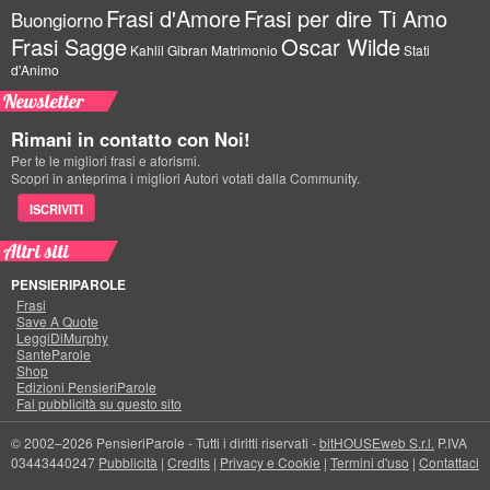
Frasi d'Amore
Frasi per dire Ti Amo
Buongiorno
Frasi Sagge
Oscar Wilde
Kahlil Gibran
Matrimonio
Stati
d'Animo
Newsletter
Rimani in contatto con Noi!
Per te le migliori frasi e aforismi.
Scopri in anteprima i migliori Autori votati dalla Community.
ISCRIVITI
Altri siti
PENSIERIPAROLE
Frasi
Save A Quote
LeggiDiMurphy
SanteParole
Shop
Edizioni PensieriParole
Fai pubblicità su questo sito
© 2002–2026 PensieriParole - Tutti i diritti riservati -
bitHOUSEweb S.r.l.
P.IVA
03443440247
Pubblicità
|
Credits
|
Privacy e Cookie
|
Termini d'uso
|
Contattaci