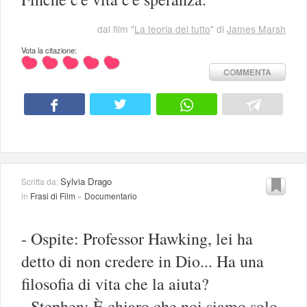
dal film "
La teoria del tutto
" di
James Marsh
Vota la citazione:
COMMENTA
Sylvia Drago
Scritta da:
in
Frasi di Film
»
Documentario
- Ospite: Professor Hawking, lei ha
detto di non credere in Dio... Ha una
filosofia di vita che la aiuta?
- Stephen: È chiaro che noi siamo solo