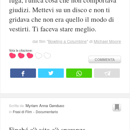
giudizi. Mettevi su un disco e non ti
gridava che non era quello il modo di
vestirti. Ti faceva stare meglio.
dal film "
Bowling a Columbine
" di
Michael Moore
Vota la citazione:
COMMENTA
Myriam Anna Genduso
Scritta da:
in
Frasi di Film
»
Documentario
Finché c'è vita c'è speranza.