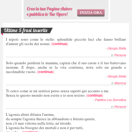
Ultime 5 frasi inserite
I nipoti sono come le stelle: splendide piccole luci che fanno brillare
d'amore gli occhi dei nonni.
(
continua
)
--
Giorgia Stella
in
Persone
Solo quando perderai la mamma, capirai che il suo cuore e il tuo battevano
insieme. E dopo, anche se la vita continua, resta solo un grande e
incolmabile vuoto.
(
continua
)
--
Giorgia Stella
in
Mamma
Ti cerco come se mi sentissi perso senza saperti qui accanto a me.
Senza te questo mondo non esiste e io non resisto.
(
continua
)
--
Pablitos Los Sconditos
in
Persone
L'agonia altrui dilania l'anima,
da sempre l'agonia finisce in abbandono e forzata quiete,
non c'è mai vittoria nella lotta, né trionfo.
L'agonia ha bisogno dei mortali e non è per tutti,
(
)