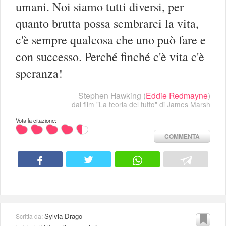
umani. Noi siamo tutti diversi, per
quanto brutta possa sembrarci la vita,
c'è sempre qualcosa che uno può fare e
con successo. Perché finché c'è vita c'è
speranza!
Stephen Hawking
(
Eddie Redmayne
)
dal film "
La teoria del tutto
" di
James Marsh
Vota la citazione:
COMMENTA
Sylvia Drago
Scritta da: