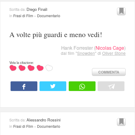
Diego Finali
Scritta da:
in
Frasi di Film
»
Documentario
A volte più guardi e meno vedi!
Hank Forrester
(
Nicolas Cage
)
dal film "
Snowden
" di
Oliver Stone
Vota la citazione:
COMMENTA
Alessandro Rossini
Scritta da:
in
Frasi di Film
»
Documentario