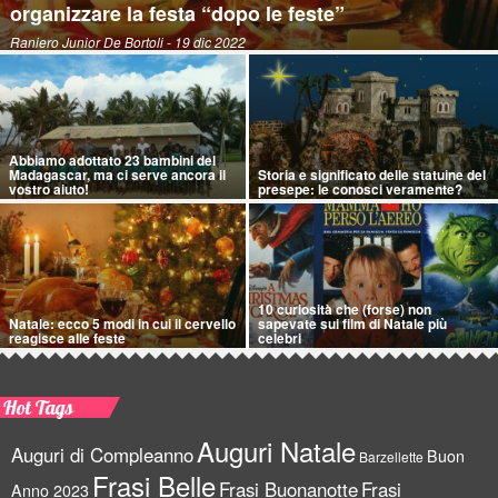
organizzare la festa “dopo le feste”
Raniero Junior De Bortoli
- 19 dic 2022
Abbiamo adottato 23 bambini del
Madagascar, ma ci serve ancora il
Storia e significato delle statuine del
vostro aiuto!
presepe: le conosci veramente?
10 curiosità che (forse) non
Natale: ecco 5 modi in cui il cervello
sapevate sui film di Natale più
reagisce alle feste
celebri
Hot Tags
Auguri Natale
Auguri di Compleanno
Buon
Barzellette
Frasi Belle
Frasi Buonanotte
Frasi
Anno 2023