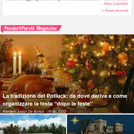
--
Pietro Colucciello
in
Poesie personali
PensieriParole Magazine
La tradizione del Potluck: da dove deriva e come
organizzare la festa “dopo le feste”
Raniero Junior De Bortoli
- 19 dic 2022