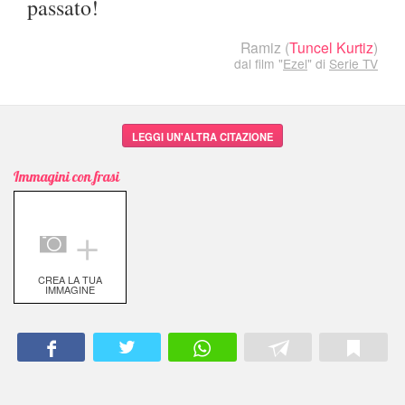
passato!
Ramiz
(
Tuncel Kurtiz
)
dal film "
Ezel
" di
Serie TV
LEGGI UN'ALTRA CITAZIONE
Immagini con frasi
＋
CREA LA TUA
IMMAGINE