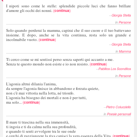
I nipoti sono come le stelle: splendide piccole luci che fanno brillare
d'amore gli occhi dei nonni.
(
continua
)
--
Giorgia Stella
in
Persone
Solo quando perderai la mamma, capirai che il suo cuore e il tuo battevano
insieme. E dopo, anche se la vita continua, resta solo un grande e
incolmabile vuoto.
(
continua
)
--
Giorgia Stella
in
Mamma
Ti cerco come se mi sentissi perso senza saperti qui accanto a me.
Senza te questo mondo non esiste e io non resisto.
(
continua
)
--
Pablitos Los Sconditos
in
Persone
L'agonia altrui dilania l'anima,
da sempre l'agonia finisce in abbandono e forzata quiete,
non c'è mai vittoria nella lotta, né trionfo.
L'agonia ha bisogno dei mortali e non è per tutti,
ma solo...
(
continua
)
--
Pietro Colucciello
in
Poesie personali
Il mare ti trascina nella sua immensità,
ti ingoia e ti da calma nella sua profondità,
e quando ti senti avvolgere tra le sue onde
e cerchi di raggiungere la riva capisci la vera essenza della Vita.
(
continua
)