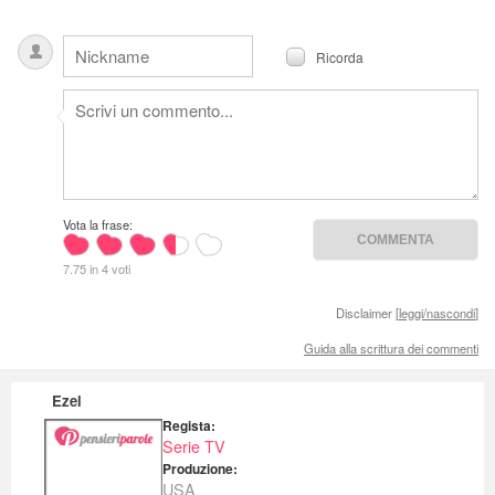
Ricorda
Vota la frase:
7.75 in 4 voti
Disclaimer [
leggi/nascondi
]
Guida alla scrittura dei commenti
Ezel
Regista:
Serie TV
Produzione:
USA