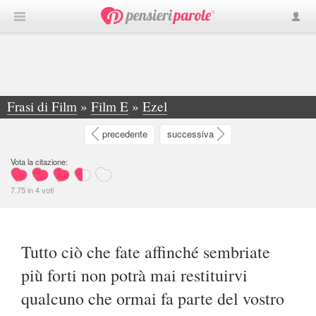
Frasi di Film
»
Film E
»
Ezel
»
Tutto ciò che fate affinché sembriate più...
precedente
successiva
Vota la citazione:
7.75
in
4
voti
Tutto ciò che fate affinché sembriate
più forti non potrà mai restituirvi
qualcuno che ormai fa parte del vostro