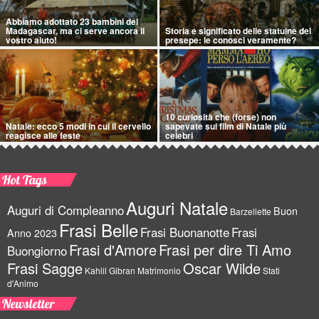
Abbiamo adottato 23 bambini del
Madagascar, ma ci serve ancora il
Storia e significato delle statuine del
vostro aiuto!
presepe: le conosci veramente?
10 curiosità che (forse) non
Natale: ecco 5 modi in cui il cervello
sapevate sui film di Natale più
reagisce alle feste
celebri
Hot Tags
Auguri Natale
Auguri di Compleanno
Buon
Barzellette
Frasi Belle
Frasi Buonanotte
Frasi
Anno 2023
Frasi d'Amore
Frasi per dire Ti Amo
Buongiorno
Frasi Sagge
Oscar Wilde
Kahlil Gibran
Matrimonio
Stati
d'Animo
Newsletter