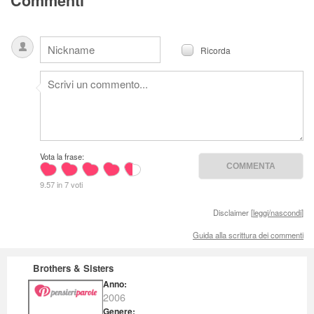
Commenti
Ricorda
Vota la frase:
9.57 in 7 voti
Disclaimer [
leggi/nascondi
]
Guida alla scrittura dei commenti
Brothers & Sisters
Anno:
2006
Genere: