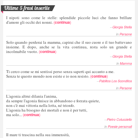
Ultime 5 frasi inserite
I nipoti sono come le stelle: splendide piccole luci che fanno brillare
d'amore gli occhi dei nonni.
(
continua
)
--
Giorgia Stella
in
Persone
Solo quando perderai la mamma, capirai che il suo cuore e il tuo battevano
insieme. E dopo, anche se la vita continua, resta solo un grande e
incolmabile vuoto.
(
continua
)
--
Giorgia Stella
in
Mamma
Ti cerco come se mi sentissi perso senza saperti qui accanto a me.
Senza te questo mondo non esiste e io non resisto.
(
continua
)
--
Pablitos Los Sconditos
in
Persone
L'agonia altrui dilania l'anima,
da sempre l'agonia finisce in abbandono e forzata quiete,
non c'è mai vittoria nella lotta, né trionfo.
L'agonia ha bisogno dei mortali e non è per tutti,
ma solo...
(
continua
)
--
Pietro Colucciello
in
Poesie personali
Il mare ti trascina nella sua immensità,