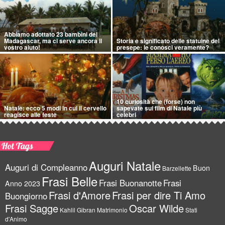
Abbiamo adottato 23 bambini del
Madagascar, ma ci serve ancora il
Storia e significato delle statuine del
vostro aiuto!
presepe: le conosci veramente?
10 curiosità che (forse) non
Natale: ecco 5 modi in cui il cervello
sapevate sui film di Natale più
reagisce alle feste
celebri
Hot Tags
Auguri Natale
Auguri di Compleanno
Buon
Barzellette
Frasi Belle
Frasi Buonanotte
Frasi
Anno 2023
Frasi d'Amore
Frasi per dire Ti Amo
Buongiorno
Frasi Sagge
Oscar Wilde
Kahlil Gibran
Matrimonio
Stati
d'Animo