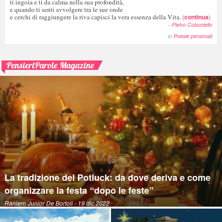
ti ingoia e ti da calma nella sua profondità,
e quando ti senti avvolgere tra le sue onde
e cerchi di raggiungere la riva capisci la vera essenza della Vita.
(
continua
)
--
Pietro Colucciello
in
Poesie personali
PensieriParole Magazine
La tradizione del Potluck: da dove deriva e come
organizzare la festa “dopo le feste”
Raniero Junior De Bortoli
- 19 dic 2022