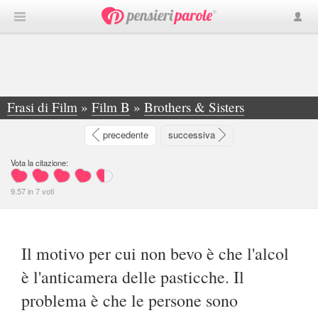
Frasi di Film
»
Film B
»
Brothers & Sisters
»
Il motivo per cui non bevo è che l'alcol è l...
precedente
successiva
Vota la citazione:
9.57
in
7
voti
Il motivo per cui non bevo è che l'alcol
è l'anticamera delle pasticche. Il
problema è che le persone sono