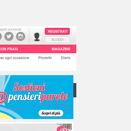
guici sui social
REGISTRATI
ACCEDI
CON FRASI
MAGAZINE
per ogni occasione
Proverbi
Diario