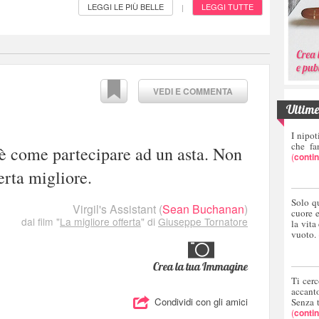
LEGGI LE PIÙ BELLE
LEGGI TUTTE
|
VEDI E COMMENTA
Ultime 
I nipot
che fa
è come partecipare ad un asta. Non
(
conti
ferta migliore.
Solo q
Virgil's Assistant
(
Sean Buchanan
)
cuore 
dal film "
La migliore offerta
" di
Giuseppe Tornatore
la vita
vuoto.
Crea la tua Immagine
Ti cerc
accant
Condividi con gli amici
Senza 
(
conti