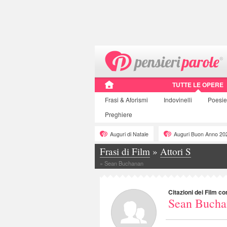
TUTTE LE OPERE
Frasi
& Aforismi
Indovinelli
Poesie
Preghiere
Auguri di Natale
Auguri Buon Anno 20
Frasi di Film
»
Attori S
»
Sean Buchanan
Citazioni dei Film co
Sean Bucha