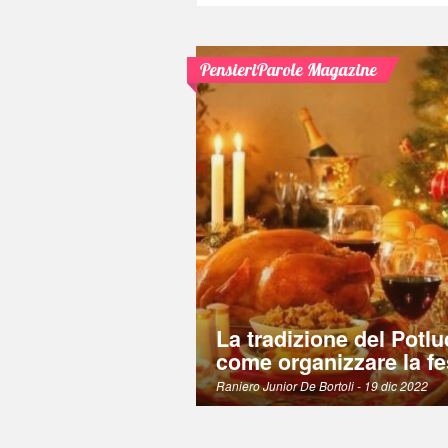
PensieriParole Magazine
La tradizione del Potlu
come organizzare la fe
Raniero Junior De Bortoli
- 19 dic 2022