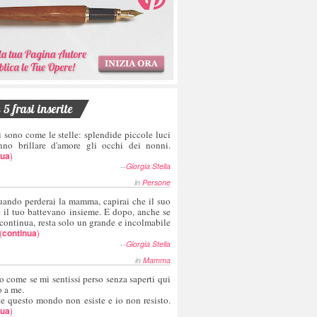
5 frasi inserite
i sono come le stelle: splendide piccole luci
nno brillare d'amore gli occhi dei nonni.
nua
)
--
Giorgia Stella
in
Persone
uando perderai la mamma, capirai che il suo
e il tuo battevano insieme. E dopo, anche se
 continua, resta solo un grande e incolmabile
(
continua
)
--
Giorgia Stella
in
Mamma
o come se mi sentissi perso senza saperti qui
o a me.
te questo mondo non esiste e io non resisto.
nua
)