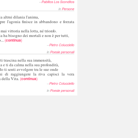
--
Pablitos Los Sconditos
in
Persone
a altrui dilania l'anima,
pre l'agonia finisce in abbandono e forzata
 mai vittoria nella lotta, né trionfo.
a ha bisogno dei mortali e non è per tutti,
...
(
continua
)
--
Pietro Colucciello
in
Poesie personali
 ti trascina nella sua immensità,
ia e ti da calma nella sua profondità,
o ti senti avvolgere tra le sue onde
hi di raggiungere la riva capisci la vera
 della Vita.
(
continua
)
--
Pietro Colucciello
in
Poesie personali