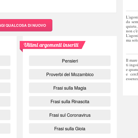
L'agoni
da sem
GGI QUALCOSA DI NUOVO
quiete,
non c'è
L'agoni
ma solo
Ultimi argomenti inseriti
Pensieri
Il mare
ti ingo
e quand
Proverbi del Mozambico
e cerc
essenza
Frasi sulla Magia
Frasi sulla Rinascita
Frasi sul Coronavirus
Frasi sulla Gioia