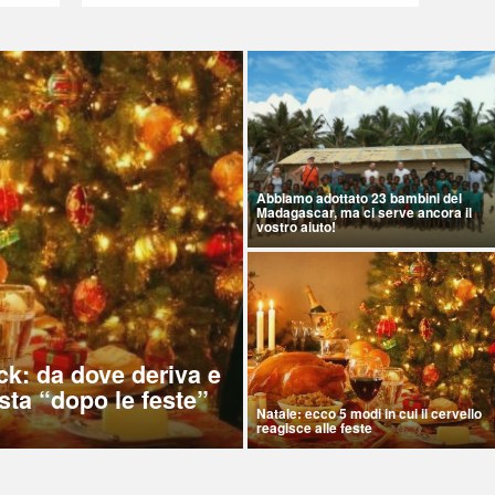
Abbiamo adottato 23 bambini del
Madagascar, ma ci serve ancora il
vostro aiuto!
ck: da dove deriva e
sta “dopo le feste”
Natale: ecco 5 modi in cui il cervello
reagisce alle feste