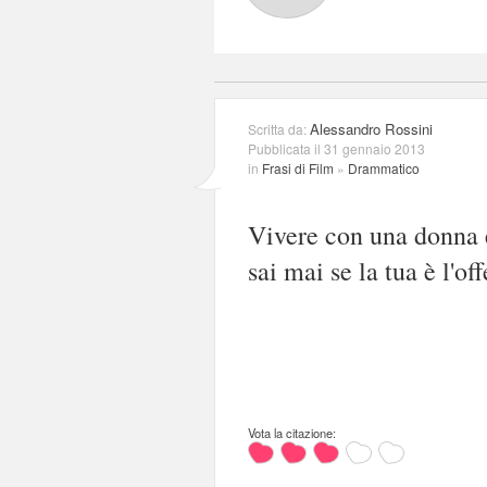
Alessandro Rossini
Scritta da:
Pubblicata il 31 gennaio 2013
in
Frasi di Film
»
Drammatico
Vivere con una donna 
sai mai se la tua è l'of
Vota la citazione: