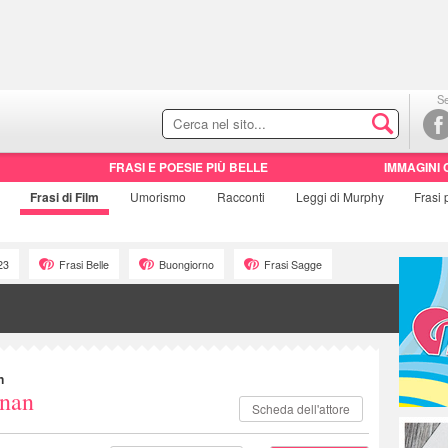
Se
FRASI E POESIE PIÙ BELLE
IMMAGINI 
Frasi di
Film
Umorismo
Racconti
Leggi di Murphy
Frasi
23
Frasi Belle
Buongiorno
Frasi Sagge
n
nan
Scheda dell'attore