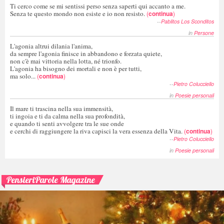
Ti cerco come se mi sentissi perso senza saperti qui accanto a me.
Senza te questo mondo non esiste e io non resisto.
(
continua
)
--
Pablitos Los Sconditos
in
Persone
L'agonia altrui dilania l'anima,
da sempre l'agonia finisce in abbandono e forzata quiete,
non c'è mai vittoria nella lotta, né trionfo.
L'agonia ha bisogno dei mortali e non è per tutti,
ma solo...
(
continua
)
--
Pietro Colucciello
in
Poesie personali
Il mare ti trascina nella sua immensità,
ti ingoia e ti da calma nella sua profondità,
e quando ti senti avvolgere tra le sue onde
e cerchi di raggiungere la riva capisci la vera essenza della Vita.
(
continua
)
--
Pietro Colucciello
in
Poesie personali
PensieriParole Magazine