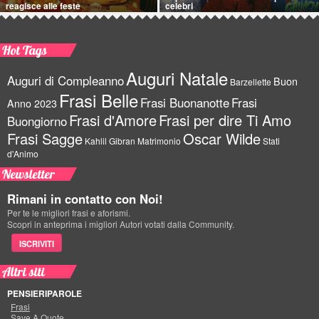
reagisce alle feste
celebri
Hot Tags
Auguri Natale
Auguri di Compleanno
Buon
Barzellette
Frasi Belle
Frasi Buonanotte
Frasi
Anno 2023
Frasi d'Amore
Frasi per dire Ti Amo
Buongiorno
Frasi Sagge
Oscar Wilde
Kahlil Gibran
Matrimonio
Stati
d'Animo
Newsletter
Rimani in contatto con Noi!
Per te le migliori frasi e aforismi.
Scopri in anteprima i migliori Autori votati dalla Community.
ISCRIVITI
Altri siti
PENSIERIPAROLE
Frasi
Save A Quote