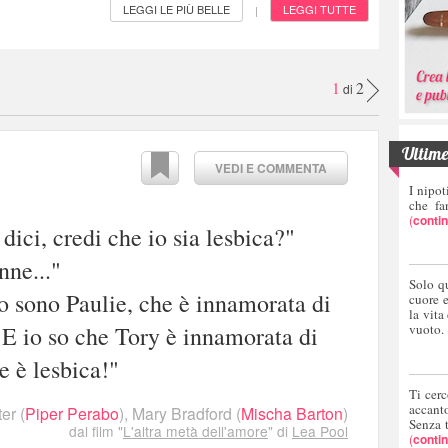
LEGGI LE PIÙ BELLE
LEGGI TUTTE
|
1
2
di
Ultime 
VEDI E COMMENTA
I nipot
che fa
(
conti
ici, credi che io sia lesbica?"
nne..."
Solo q
o sono Paulie, che è innamorata di
cuore 
la vita
vuoto.
. E io so che Tory è innamorata di
e è lesbica!"
Ti cerc
accant
ter
(
Piper Perabo
),
Mary Bradford
(
Mischa Barton
)
Senza 
dal film "
L'altra metà dell'amore
" di
Lea Pool
(
conti