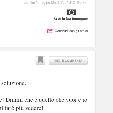
dal film "
Imagine Me & You
" di
Ol Parker
Crea la tua Immagine
Condividi con gli amici
VEDI E COMMENTA
 soluzione.
e! Dimmi che è quello che vuoi e io
i farò più vedere!