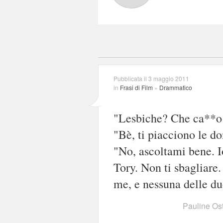
Pubblicata il 3 maggio 2011
in
Frasi di Film
»
Drammatico
"Lesbiche? Che ca**o d
"Bè, ti piacciono le do
"No, ascoltami bene. I
Tory. Non ti sbagliare
me, e nessuna delle du
Pauline Os