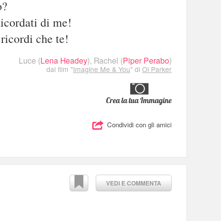
o?
Ricordati di me!
ricordi che te!
Luce
(
Lena Headey
),
Rachel
(
Piper Perabo
)
dal film "
Imagine Me & You
" di
Ol Parker
Crea la tua Immagine
Condividi con gli amici
VEDI E COMMENTA