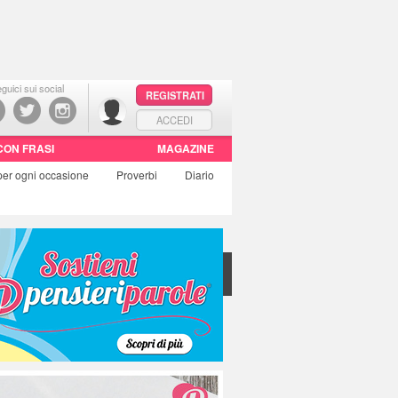
guici sui social
REGISTRATI
ACCEDI
CON FRASI
MAGAZINE
per ogni occasione
Proverbi
Diario