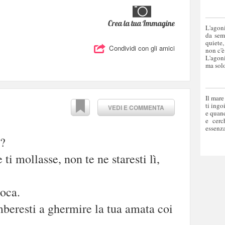
Crea la tua Immagine
L'agoni
da sem
quiete,
Condividi con gli amici
non c'è
L'agoni
ma solo
Il mare
ti ingo
VEDI E COMMENTA
e quand
e cerc
essenza
o?
ti mollasse, non te ne staresti lì,
oca.
beresti a ghermire la tua amata coi