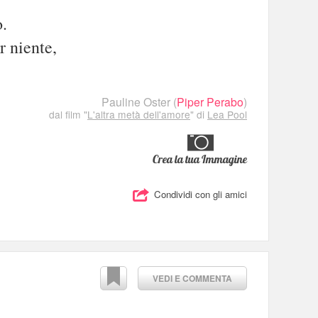
o.
r niente,
Pauline Oster
(
Piper Perabo
)
dal film "
L'altra metà dell'amore
" di
Lea Pool
Crea la tua Immagine
Condividi con gli amici
VEDI E COMMENTA