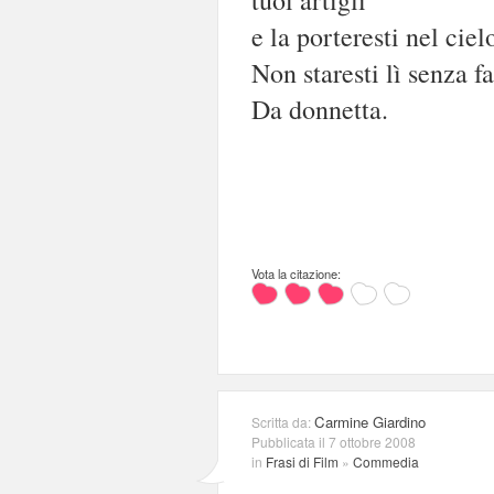
tuoi artigli
e la porteresti nel ciel
Non staresti lì senza fa
Da donnetta.
Vota la citazione:
Carmine Giardino
Scritta da:
Pubblicata il 7 ottobre 2008
in
Frasi di Film
»
Commedia