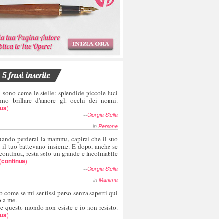
5 frasi inserite
i sono come le stelle: splendide piccole luci
nno brillare d'amore gli occhi dei nonni.
nua
)
--
Giorgia Stella
in
Persone
uando perderai la mamma, capirai che il suo
e il tuo battevano insieme. E dopo, anche se
 continua, resta solo un grande e incolmabile
(
continua
)
--
Giorgia Stella
in
Mamma
o come se mi sentissi perso senza saperti qui
o a me.
te questo mondo non esiste e io non resisto.
nua
)