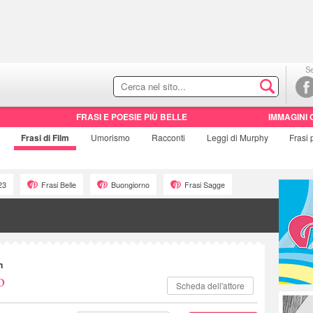
Se
FRASI E POESIE PIÙ BELLE
IMMAGINI 
Frasi di
Film
Umorismo
Racconti
Leggi di Murphy
Frasi
23
Frasi Belle
Buongiorno
Frasi Sagge
n
o
Scheda dell'attore