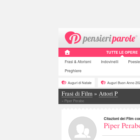
TUTTE LE OPERE
Frasi
& Aforismi
Indovinelli
Poesie
Preghiere
Auguri di Natale
Auguri Buon Anno 20
Frasi di Film
»
Attori P
»
Piper Perabo
Citazioni dei Film co
Piper Perab