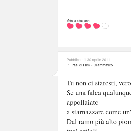
Vota la citazione:
Pubblicata il 30 aprile 2011
in
Frasi di Film
»
Drammatico
Tu non ci staresti, ver
Se una falca qualunque 
appollaiato
a starnazzare come un'
Dal ramo più alto piom