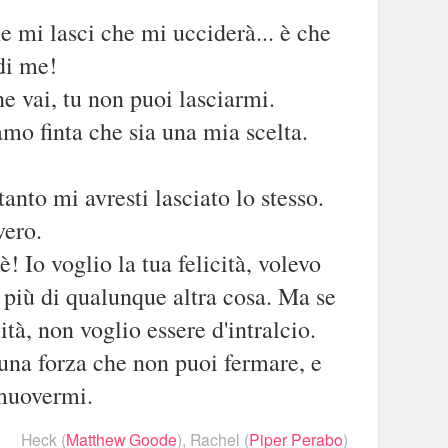
e mi lasci che mi ucciderà... è che
di me!
e vai, tu non puoi lasciarmi.
mo finta che sia una mia scelta.
nto mi avresti lasciato lo stesso.
vero.
è! Io voglio la tua felicità, volevo
tà più di qualunque altra cosa. Ma se
ità, non voglio essere d'intralcio.
 una forza che non puoi fermare, e
 muovermi.
Heck
(
Matthew Goode
),
Rachel
(
Piper Perabo
)