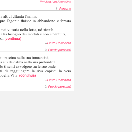
--
Pablitos Los Sconditos
in
Persone
a altrui dilania l'anima,
pre l'agonia finisce in abbandono e forzata
 mai vittoria nella lotta, né trionfo.
a ha bisogno dei mortali e non è per tutti,
...
(
continua
)
--
Pietro Colucciello
in
Poesie personali
 ti trascina nella sua immensità,
ia e ti da calma nella sua profondità,
o ti senti avvolgere tra le sue onde
hi di raggiungere la riva capisci la vera
 della Vita.
(
continua
)
--
Pietro Colucciello
in
Poesie personali