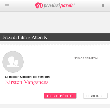
Frasi di Film
»
Attori K
»
Kirsten Vangsness
Scheda dell'attore
Le migliori Citazioni dei Film con
Kirsten Vangsness
LEGGI LE PIÙ BELLE
LEGGI TUTTE
|