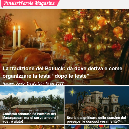
PensieriParole Magazine
La tradizione del Potluck: da dove deriva e come
organizzare la festa “dopo le feste”
Raniero Junior De Bortoli
- 19 dic 2022
Abbiamo adottato 23 bambini del
Madagascar, ma ci serve ancora il
Storia e significato delle statuine del
vostro aiuto!
presepe: le conosci veramente?