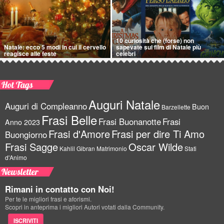
10 curiosità che (forse) non
Natale: ecco 5 modi in cui il cervello
sapevate sui film di Natale più
reagisce alle feste
celebri
Hot Tags
Auguri Natale
Auguri di Compleanno
Buon
Barzellette
Frasi Belle
Frasi Buonanotte
Frasi
Anno 2023
Frasi d'Amore
Frasi per dire Ti Amo
Buongiorno
Frasi Sagge
Oscar Wilde
Kahlil Gibran
Matrimonio
Stati
d'Animo
Newsletter
Rimani in contatto con Noi!
Per te le migliori frasi e aforismi.
Scopri in anteprima i migliori Autori votati dalla Community.
ISCRIVITI