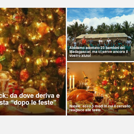
Abbiamo adottato 23 bambini del
Madagascar, ma ci serve ancora il
vostro aiuto!
ck: da dove deriva e
sta “dopo le feste”
Natale: ecco 5 modi in cui il cervello
reagisce alle feste