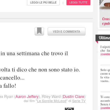
LEGGI LE PIÙ BELLE
LEGGI TUTTE
|
VEDI E COMMENTA
Ultime 
I nipot
che fa
a in una settimana che trovo il
(
conti
volta ti dico che non sono stato io.
Solo q
cuore 
cancello...
la vita
vuoto.
 fallo!
ex Ryan
(
Aaron Jeffery
),
Riley Ward
(
Dustin Clare
)
Ti cerc
accant
dal film "
Le Sorelle McLeod
" di
Serie TV
Senza 
(
conti