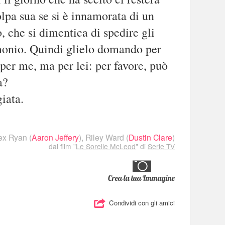
lpa sua se si è innamorata di un
che si dimentica di spedire gli
imonio. Quindi glielo domando per
 per me, ma per lei: per favore, può
a?
iata.
ex Ryan
(
Aaron Jeffery
),
Riley Ward
(
Dustin Clare
)
dal film "
Le Sorelle McLeod
" di
Serie TV
Crea la tua Immagine
Condividi con gli amici