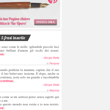
5 frasi inserite
i sono come le stelle: splendide piccole luci
nno brillare d'amore gli occhi dei nonni.
nua
)
--
Giorgia Stella
in
Persone
uando perderai la mamma, capirai che il suo
e il tuo battevano insieme. E dopo, anche se
 continua, resta solo un grande e incolmabile
(
continua
)
--
Giorgia Stella
in
Mamma
o come se mi sentissi perso senza saperti qui
o a me.
te questo mondo non esiste e io non resisto.
nua
)