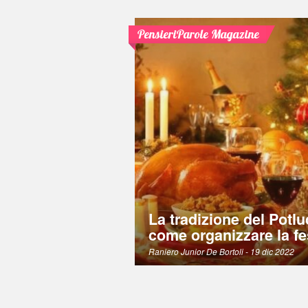
PensieriParole Magazine
La tradizione del Potlu
come organizzare la fe
Raniero Junior De Bortoli
- 19 dic 2022