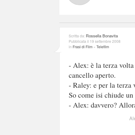
Rossella Bonavita
Scritta da:
Pubblicata il 19 settembre 2008
in
Frasi di Film
»
Telefilm
- Alex: è la terza volt
cancello aperto.
- Raley: e per la terza 
So come isi chiude un 
- Alex: davvero? Allora
Al