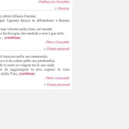
--
Pablitos Los Sconditos
in
Persone
a altrui dilania l'anima,
pre l'agonia finisce in abbandono e forzata
 mai vittoria nella lotta, né trionfo.
a ha bisogno dei mortali e non è per tutti,
...
(
continua
)
--
Pietro Colucciello
in
Poesie personali
 ti trascina nella sua immensità,
ia e ti da calma nella sua profondità,
o ti senti avvolgere tra le sue onde
hi di raggiungere la riva capisci la vera
 della Vita.
(
continua
)
--
Pietro Colucciello
in
Poesie personali