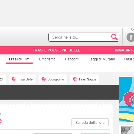
Se
FRASI E POESIE PIÙ BELLE
IMMAGINI 
Frasi di
Film
Umorismo
Racconti
Leggi di Murphy
Frasi
23
Frasi Belle
Buongiorno
Frasi Sagge
n
e
Scheda dell'attore