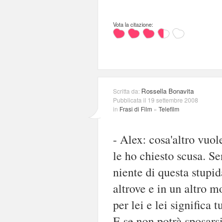
Vota la citazione:
Rossella Bonavita
Scritta da:
Pubblicata il 19 settembre 2008
in
Frasi di Film
»
Telefilm
- Alex: cosa'altro vuol
le ho chiesto scusa. S
niente di questa stupid
altrove e in un altro 
per lei e lei significa 
E se non potrà sposarsi