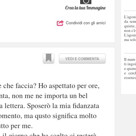
Crea la tua Immagine
L'agoni
da sem
Condividi con gli amici
quiete,
non c'è
L'agoni
ma solo
VEDI E COMMENTA
Il mare
ti ingo
e quand
e cerc
essenza
e che faccia? Ho aspettato per ore,
enta, non me ne importa un bel
a lettera. Sposerò la mia fidanzata
momento, ma qusto significa molto
tutto per me.
 il giorno che ha scelto ci resterà