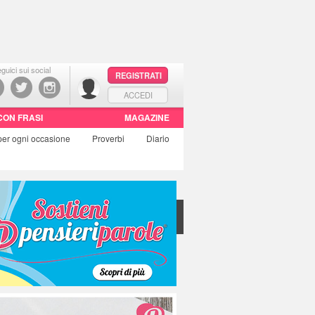
guici sui social
REGISTRATI
ACCEDI
CON FRASI
MAGAZINE
per ogni occasione
Proverbi
Diario