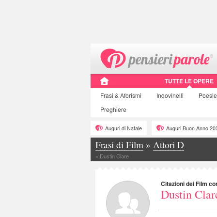
TUTTE LE OPERE
Frasi
& Aforismi
Indovinelli
Poesie
Preghiere
Auguri di Natale
Auguri Buon Anno 20
Frasi di Film
»
Attori D
»
Dustin Clare
Citazioni dei Film co
Dustin Clar