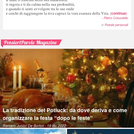
ti ingoia e ti da calma nella sua profondità,
e quando ti senti avvolgere tra le sue onde
e cerchi di raggiungere la riva capisci la vera essenza della Vita.
(
continua
)
--
Pietro Colucciello
in
Poesie personali
PensieriParole Magazine
La tradizione del Potluck: da dove deriva e come
organizzare la festa “dopo le feste”
Raniero Junior De Bortoli
- 19 dic 2022