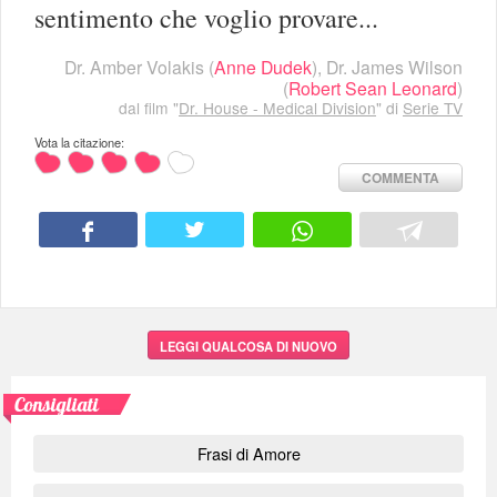
sentimento che voglio provare...
Dr. Amber Volakis
(
Anne Dudek
),
Dr. James Wilson
(
Robert Sean Leonard
)
dal film "
Dr. House - Medical Division
" di
Serie TV
Vota la citazione:
COMMENTA
LEGGI QUALCOSA DI NUOVO
Consigliati
Frasi di Amore