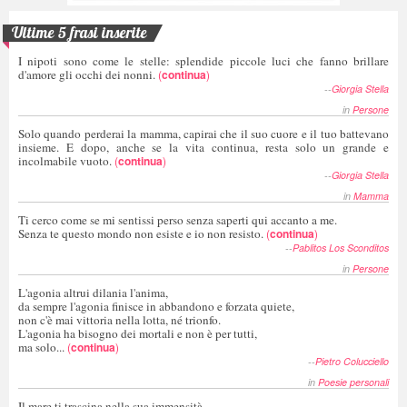
Ultime 5 frasi inserite
I nipoti sono come le stelle: splendide piccole luci che fanno brillare
d'amore gli occhi dei nonni.
(
continua
)
--
Giorgia Stella
in
Persone
Solo quando perderai la mamma, capirai che il suo cuore e il tuo battevano
insieme. E dopo, anche se la vita continua, resta solo un grande e
incolmabile vuoto.
(
continua
)
--
Giorgia Stella
in
Mamma
Ti cerco come se mi sentissi perso senza saperti qui accanto a me.
Senza te questo mondo non esiste e io non resisto.
(
continua
)
--
Pablitos Los Sconditos
in
Persone
L'agonia altrui dilania l'anima,
da sempre l'agonia finisce in abbandono e forzata quiete,
non c'è mai vittoria nella lotta, né trionfo.
L'agonia ha bisogno dei mortali e non è per tutti,
ma solo...
(
continua
)
--
Pietro Colucciello
in
Poesie personali
Il mare ti trascina nella sua immensità,