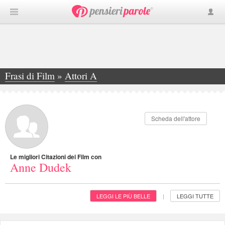
Frasi di Film
»
Attori A
»
Anne Dudek
Scheda dell'attore
Le migliori Citazioni dei Film con
Anne Dudek
LEGGI LE PIÙ BELLE
LEGGI TUTTE
|