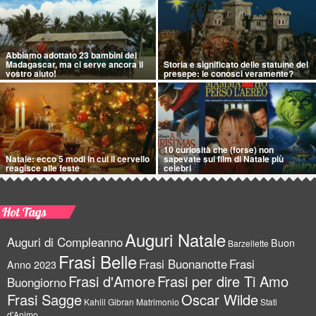
Abbiamo adottato 23 bambini del
Madagascar, ma ci serve ancora il
Storia e significato delle statuine del
vostro aiuto!
presepe: le conosci veramente?
10 curiosità che (forse) non
Natale: ecco 5 modi in cui il cervello
sapevate sui film di Natale più
reagisce alle feste
celebri
Hot Tags
Auguri Natale
Auguri di Compleanno
Buon
Barzellette
Frasi Belle
Frasi Buonanotte
Frasi
Anno 2023
Frasi d'Amore
Frasi per dire Ti Amo
Buongiorno
Frasi Sagge
Oscar Wilde
Kahlil Gibran
Matrimonio
Stati
d'Animo